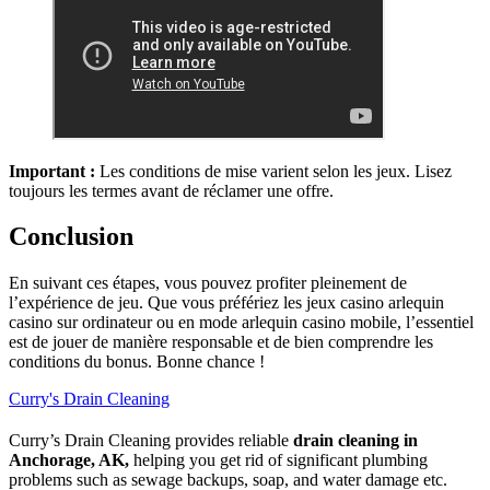
Important :
Les conditions de mise varient selon les jeux. Lisez
toujours les termes avant de réclamer une offre.
Conclusion
En suivant ces étapes, vous pouvez profiter pleinement de
l’expérience de jeu. Que vous préfériez les jeux casino arlequin
casino sur ordinateur ou en mode arlequin casino mobile, l’essentiel
est de jouer de manière responsable et de bien comprendre les
conditions du bonus. Bonne chance !
Curry's Drain Cleaning
Curry’s Drain Cleaning provides reliable
drain cleaning in
Anchorage, AK,
helping you get rid of significant plumbing
problems such as sewage backups, soap, and water damage etc.