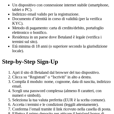
Un dispositivo con connessione internet stabile (smartphone,
tablet o PC).
Indirizzo email valido per la registrazione.
Documento d’identità in corso di validità (per la verifica
KYC).
Metodo di pagamento: carta di credito/debito, portafoglio
elettronico o bonifico.
Residenza in un paese dove Betaland è legale (verifica i
termini sul sito).
Età minima di 18 anni (o superiore secondo la giurisdizione
locale).
Step-by-Step Sign-Up
Apri il sito di Betaland dal browser del tuo dispositivo.
Clicca su “Registrati” o “Iscriviti” in alto a destra.
Compila il modulo: nome, cognome, data di nascita, indirizzo
email.
Scegli una password complessa (almeno 8 caratteri, con
numeri e simboli).
Seleziona la tua valuta preferita (EUR è la scelta comune).
Accetta i termini e le condizioni (leggili attentamente).
Conferma l’email tramite il link ricevuto nella casella di posta.
Effettua il primo deposito per attivare il betaland bonus di