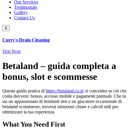
Our Services
Testimonials
Gallery
Contact Us
X
Curry's Drain Cleaning
Text Now
Betaland – guida completa a
bonus, slot e scommesse
Questa guida pratica di
https://betaland.co.it/
si concentra su ciò che
conta davvero: bonus, accesso mobile e pagamenti puntuali. Che tu
sia un appassionato di betaland slot o un giocatore occasionale di
betaland scommesse, troverai istruzioni chiare e calcoli utili per
ottimizzare la tua esperienza.
What You Need First