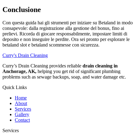
Conclusione
Con questa guida hai gli strumenti per iniziare su Betaland in modo
consapevole: dalla registrazione alla gestione del bonus, fino ai
prelievi. Ricorda di giocare responsabilmente, impostare limiti di
deposito e non inseguire le perdite. Ora sei pronto per esplorare le
betaland slot e betaland scommesse con sicurezza.
Curry's Drain Cleaning
Curry’s Drain Cleaning provides reliable
drain cleaning in
Anchorage, AK,
helping you get rid of significant plumbing
problems such as sewage backups, soap, and water damage etc.
Quick Links
Home
About
Services
Gallery
Contact
Services