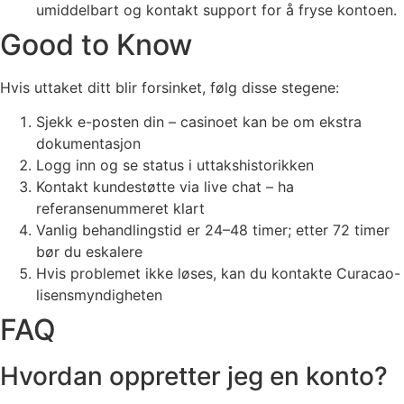
umiddelbart og kontakt support for å fryse kontoen.
Good to Know
Hvis uttaket ditt blir forsinket, følg disse stegene:
Sjekk e-posten din – casinoet kan be om ekstra
dokumentasjon
Logg inn og se status i uttakshistorikken
Kontakt kundestøtte via live chat – ha
referansenummeret klart
Vanlig behandlingstid er 24–48 timer; etter 72 timer
bør du eskalere
Hvis problemet ikke løses, kan du kontakte Curacao-
lisensmyndigheten
FAQ
Hvordan oppretter jeg en konto?