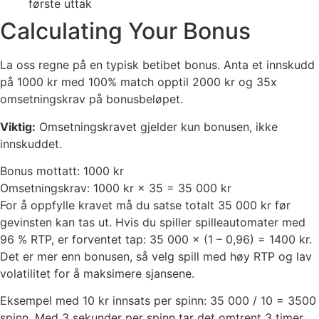
første uttak
Calculating Your Bonus
La oss regne på en typisk betibet bonus. Anta et innskudd
på 1000 kr med 100% match opptil 2000 kr og 35x
omsetningskrav på bonusbeløpet.
Viktig:
Omsetningskravet gjelder kun bonusen, ikke
innskuddet.
Bonus mottatt: 1000 kr
Omsetningskrav: 1000 kr × 35 = 35 000 kr
For å oppfylle kravet må du satse totalt 35 000 kr før
gevinsten kan tas ut. Hvis du spiller spilleautomater med
96 % RTP, er forventet tap: 35 000 × (1 – 0,96) = 1400 kr.
Det er mer enn bonusen, så velg spill med høy RTP og lav
volatilitet for å maksimere sjansene.
Eksempel med 10 kr innsats per spinn: 35 000 / 10 = 3500
spinn. Med 3 sekunder per spinn tar det omtrent 3 timer