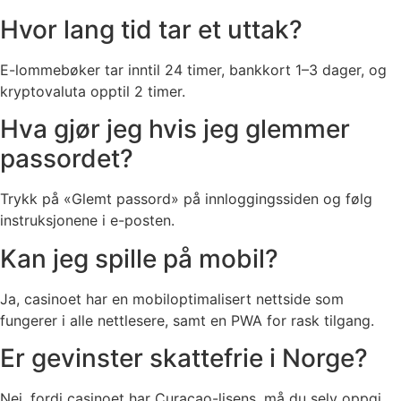
Hvor lang tid tar et uttak?
E-lommebøker tar inntil 24 timer, bankkort 1–3 dager, og
kryptovaluta opptil 2 timer.
Hva gjør jeg hvis jeg glemmer
passordet?
Trykk på «Glemt passord» på innloggingssiden og følg
instruksjonene i e-posten.
Kan jeg spille på mobil?
Ja, casinoet har en mobiloptimalisert nettside som
fungerer i alle nettlesere, samt en PWA for rask tilgang.
Er gevinster skattefrie i Norge?
Nei, fordi casinoet har Curacao-lisens, må du selv oppgi