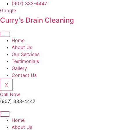
Skip
(907) 333-4447
to
Google
content
Curry's Drain Cleaning
Home
About Us
Our Services
Testimonials
Gallery
Contact Us
X
Call Now
(907) 333-4447
Home
About Us