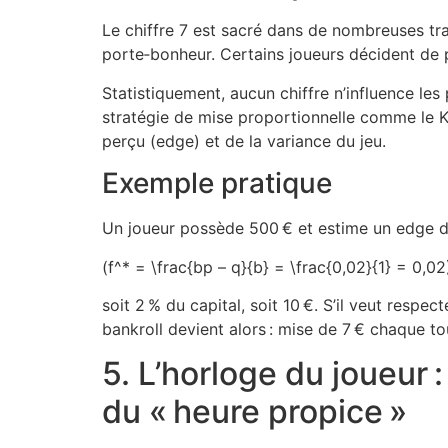
Le chiffre 7 est sacré dans de nombreuses trad
porte‑bonheur. Certains joueurs décident de p
Statistiquement, aucun chiffre n’influence les 
stratégie de mise proportionnelle comme le Ke
perçu (edge) et de la variance du jeu.
Exemple pratique
Un joueur possède 500 € et estime un edge de 
(f^* = \frac{bp – q}{b} = \frac{0,02}{1} = 0,02
soit 2 % du capital, soit 10 €. S’il veut respec
bankroll devient alors : mise de 7 € chaque t
5. L’horloge du joueur 
du « heure propice »