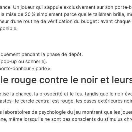
ance. Un joueur qui s’appuie exclusivement sur son porte‑b
 mise de 20 % simplement parce que le talisman brille, même
ur d’une routine de vérification du budget : avant chaque 
ponible.
niquement pendant la phase de dépôt.
 (pop‑up ou sonnerie).
orte‑bonheur « parle ».
 le rouge contre le noir et leur
se la chance, la prospérité et le feu, tandis que le noir év
stes : le cercle central est rouge, les cases extérieures noi
laboratoires de psychologie du jeu montrent que les joue
e, même lorsqu’ils ne sont pas conscients du stimulus chr