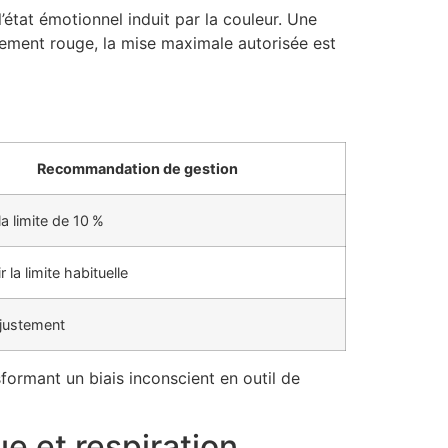
l’état émotionnel induit par la couleur. Une
airement rouge, la mise maximale autorisée est
Recommandation de gestion
la limite de 10 %
 la limite habituelle
justement
sformant un biais inconscient en outil de
e et respiration