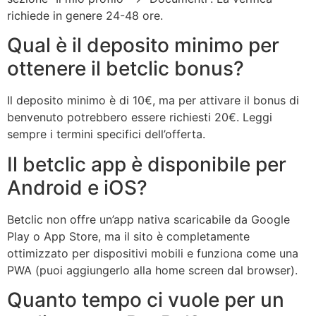
richiede in genere 24-48 ore.
Qual è il deposito minimo per
ottenere il betclic bonus?
Il deposito minimo è di 10€, ma per attivare il bonus di
benvenuto potrebbero essere richiesti 20€. Leggi
sempre i termini specifici dell’offerta.
Il betclic app è disponibile per
Android e iOS?
Betclic non offre un’app nativa scaricabile da Google
Play o App Store, ma il sito è completamente
ottimizzato per dispositivi mobili e funziona come una
PWA (puoi aggiungerlo alla home screen dal browser).
Quanto tempo ci vuole per un