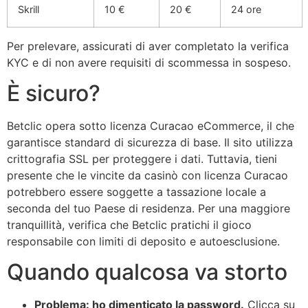
Skrill
10 €
20 €
24 ore
Per prelevare, assicurati di aver completato la verifica
KYC e di non avere requisiti di scommessa in sospeso.
È sicuro?
Betclic opera sotto licenza Curacao eCommerce, il che
garantisce standard di sicurezza di base. Il sito utilizza
crittografia SSL per proteggere i dati. Tuttavia, tieni
presente che le vincite da casinò con licenza Curacao
potrebbero essere soggette a tassazione locale a
seconda del tuo Paese di residenza. Per una maggiore
tranquillità, verifica che Betclic pratichi il gioco
responsabile con limiti di deposito e autoesclusione.
Quando qualcosa va storto
Problema: ho dimenticato la password.
Clicca su