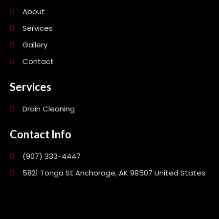
About
Services
Gallery
Contact
Services
Drain Cleaning
Contact Info
(907) 333-4447
5821 Tonga St Anchorage, AK 99507 United States