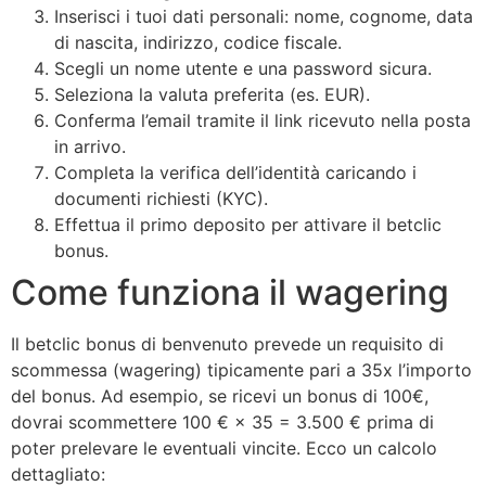
Inserisci i tuoi dati personali: nome, cognome, data
di nascita, indirizzo, codice fiscale.
Scegli un nome utente e una password sicura.
Seleziona la valuta preferita (es. EUR).
Conferma l’email tramite il link ricevuto nella posta
in arrivo.
Completa la verifica dell’identità caricando i
documenti richiesti (KYC).
Effettua il primo deposito per attivare il betclic
bonus.
Come funziona il wagering
Il betclic bonus di benvenuto prevede un requisito di
scommessa (wagering) tipicamente pari a 35x l’importo
del bonus. Ad esempio, se ricevi un bonus di 100€,
dovrai scommettere 100 € × 35 = 3.500 € prima di
poter prelevare le eventuali vincite. Ecco un calcolo
dettagliato: