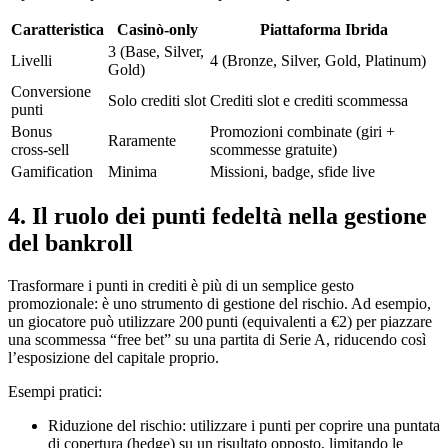
Caratteristica
Casinò‑only
Piattaforma Ibrida
3 (Base, Silver,
Livelli
4 (Bronze, Silver, Gold, Platinum)
Gold)
Conversione
Solo crediti slot
Crediti slot e crediti scommessa
punti
Bonus
Promozioni combinate (giri +
Raramente
cross‑sell
scommesse gratuite)
Gamification
Minima
Missioni, badge, sfide live
4. Il ruolo dei punti fedeltà nella gestione
del bankroll
Trasformare i punti in crediti è più di un semplice gesto
promozionale: è uno strumento di gestione del rischio. Ad esempio,
un giocatore può utilizzare 200 punti (equivalenti a €2) per piazzare
una scommessa “free bet” su una partita di Serie A, riducendo così
l’esposizione del capitale proprio.
Esempi pratici:
Riduzione del rischio: utilizzare i punti per coprire una puntata
di copertura (hedge) su un risultato opposto, limitando le