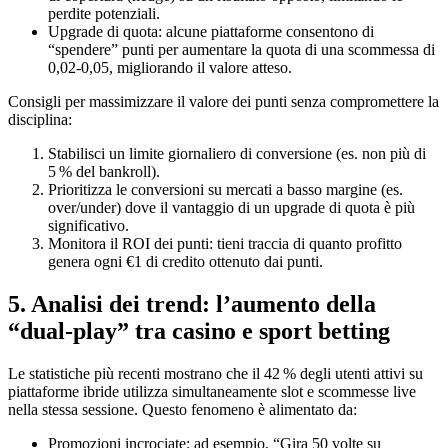
perdite potenziali.
Upgrade di quota: alcune piattaforme consentono di
“spendere” punti per aumentare la quota di una scommessa di
0,02‑0,05, migliorando il valore atteso.
Consigli per massimizzare il valore dei punti senza compromettere la
disciplina:
Stabilisci un limite giornaliero di conversione (es. non più di
5 % del bankroll).
Prioritizza le conversioni su mercati a basso margine (es.
over/under) dove il vantaggio di un upgrade di quota è più
significativo.
Monitora il ROI dei punti: tieni traccia di quanto profitto
genera ogni €1 di credito ottenuto dai punti.
5. Analisi dei trend: l’aumento della
“dual‑play” tra casino e sport betting
Le statistiche più recenti mostrano che il 42 % degli utenti attivi su
piattaforme ibride utilizza simultaneamente slot e scommesse live
nella stessa sessione. Questo fenomeno è alimentato da:
Promozioni incrociate: ad esempio, “Gira 50 volte su