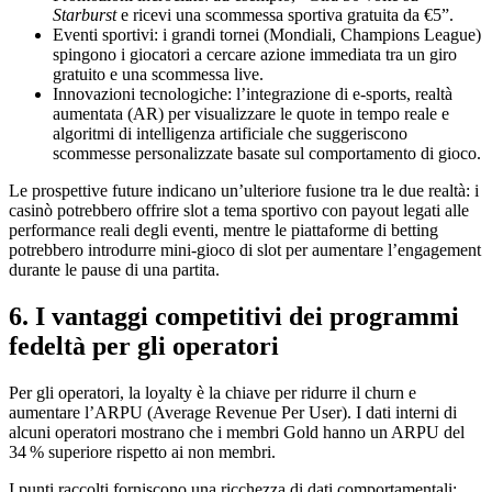
Starburst
e ricevi una scommessa sportiva gratuita da €5”.
Eventi sportivi: i grandi tornei (Mondiali, Champions League)
spingono i giocatori a cercare azione immediata tra un giro
gratuito e una scommessa live.
Innovazioni tecnologiche: l’integrazione di e‑sports, realtà
aumentata (AR) per visualizzare le quote in tempo reale e
algoritmi di intelligenza artificiale che suggeriscono
scommesse personalizzate basate sul comportamento di gioco.
Le prospettive future indicano un’ulteriore fusione tra le due realtà: i
casinò potrebbero offrire slot a tema sportivo con payout legati alle
performance reali degli eventi, mentre le piattaforme di betting
potrebbero introdurre mini‑gioco di slot per aumentare l’engagement
durante le pause di una partita.
6. I vantaggi competitivi dei programmi
fedeltà per gli operatori
Per gli operatori, la loyalty è la chiave per ridurre il churn e
aumentare l’ARPU (Average Revenue Per User). I dati interni di
alcuni operatori mostrano che i membri Gold hanno un ARPU del
34 % superiore rispetto ai non membri.
I punti raccolti forniscono una ricchezza di dati comportamentali: