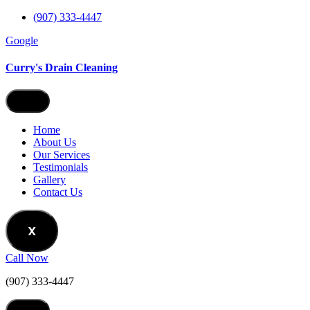
Skip
(907) 333-4447
to
Google
content
Curry's Drain Cleaning
Home
About Us
Our Services
Testimonials
Gallery
Contact Us
X
Call Now
(907) 333-4447