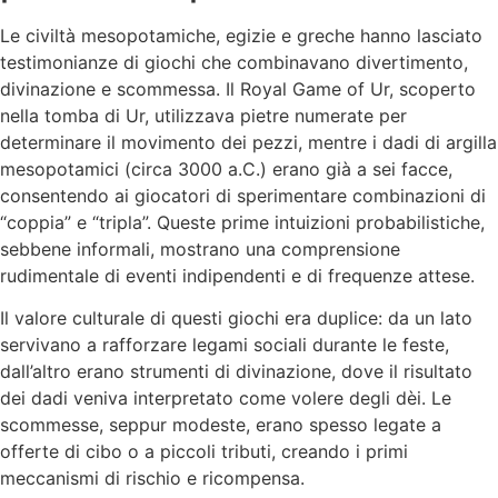
Le civiltà mesopotamiche, egizie e greche hanno lasciato
testimonianze di giochi che combinavano divertimento,
divinazione e scommessa. Il Royal Game of Ur, scoperto
nella tomba di Ur, utilizzava pietre numerate per
determinare il movimento dei pezzi, mentre i dadi di argilla
mesopotamici (circa 3000 a.C.) erano già a sei facce,
consentendo ai giocatori di sperimentare combinazioni di
“coppia” e “tripla”. Queste prime intuizioni probabilistiche,
sebbene informali, mostrano una comprensione
rudimentale di eventi indipendenti e di frequenze attese.
Il valore culturale di questi giochi era duplice: da un lato
servivano a rafforzare legami sociali durante le feste,
dall’altro erano strumenti di divinazione, dove il risultato
dei dadi veniva interpretato come volere degli dèi. Le
scommesse, seppur modeste, erano spesso legate a
offerte di cibo o a piccoli tributi, creando i primi
meccanismi di rischio e ricompensa.