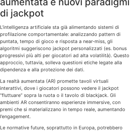
aumentata e nuovi paradigmi
di jackpot
L’intelligenza artificiale sta già alimentando sistemi di
profilazione comportamentale: analizzando pattern di
puntata, tempo di gioco e risposta a near‑miss, gli
algoritmi suggeriscono jackpot personalizzati (es. bonus
progressivi più alti per giocatori ad alta volatilità). Questo
approccio, tuttavia, solleva questioni etiche legate alla
dipendenza e alla protezione dei dati.
La realtà aumentata (AR) promette tavoli virtuali
interattivi, dove i giocatori possono vedere il jackpot
“fluttuare” sopra la ruota o il tavolo di blackjack. Gli
ambienti AR consentiranno esperienze immersive, con
premi che si materializzano in tempo reale, aumentando
l’engagement.
Le normative future, soprattutto in Europa, potrebbero