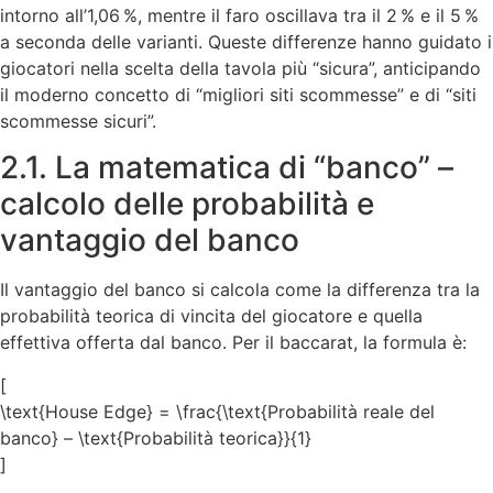
intorno all’1,06 %, mentre il faro oscillava tra il 2 % e il 5 %
a seconda delle varianti. Queste differenze hanno guidato i
giocatori nella scelta della tavola più “sicura”, anticipando
il moderno concetto di “migliori siti scommesse” e di “siti
scommesse sicuri”.
2.1. La matematica di “banco” –
calcolo delle probabilità e
vantaggio del banco
Il vantaggio del banco si calcola come la differenza tra la
probabilità teorica di vincita del giocatore e quella
effettiva offerta dal banco. Per il baccarat, la formula è:
[
\text{House Edge} = \frac{\text{Probabilità reale del
banco} – \text{Probabilità teorica}}{1}
]