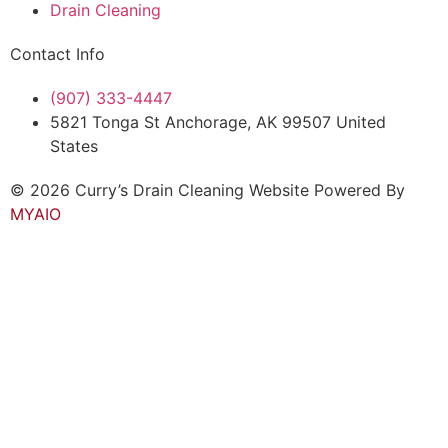
Drain Cleaning
Contact Info
(907) 333-4447
5821 Tonga St Anchorage, AK 99507 United
States
© 2026 Curry’s Drain Cleaning Website Powered By
MYAIO