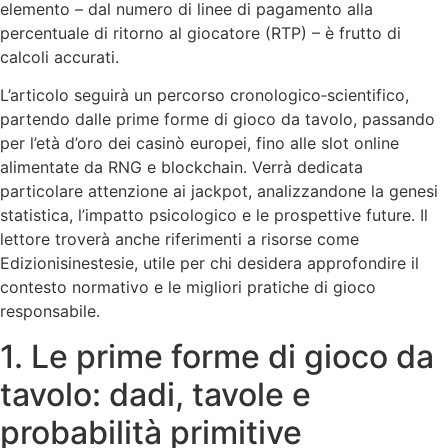
elemento – dal numero di linee di pagamento alla
percentuale di ritorno al giocatore (RTP) – è frutto di
calcoli accurati.
L’articolo seguirà un percorso cronologico‑scientifico,
partendo dalle prime forme di gioco da tavolo, passando
per l’età d’oro dei casinò europei, fino alle slot online
alimentate da RNG e blockchain. Verrà dedicata
particolare attenzione ai jackpot, analizzandone la genesi
statistica, l’impatto psicologico e le prospettive future. Il
lettore troverà anche riferimenti a risorse come
Edizionisinestesie, utile per chi desidera approfondire il
contesto normativo e le migliori pratiche di gioco
responsabile.
1. Le prime forme di gioco da
tavolo: dadi, tavole e
probabilità primitive