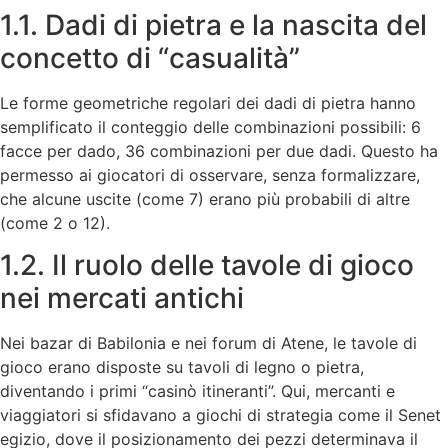
1.1. Dadi di pietra e la nascita del
concetto di “casualità”
Le forme geometriche regolari dei dadi di pietra hanno
semplificato il conteggio delle combinazioni possibili: 6
facce per dado, 36 combinazioni per due dadi. Questo ha
permesso ai giocatori di osservare, senza formalizzare,
che alcune uscite (come 7) erano più probabili di altre
(come 2 o 12).
1.2. Il ruolo delle tavole di gioco
nei mercati antichi
Nei bazar di Babilonia e nei forum di Atene, le tavole di
gioco erano disposte su tavoli di legno o pietra,
diventando i primi “casinò itineranti”. Qui, mercanti e
viaggiatori si sfidavano a giochi di strategia come il Senet
egizio, dove il posizionamento dei pezzi determinava il