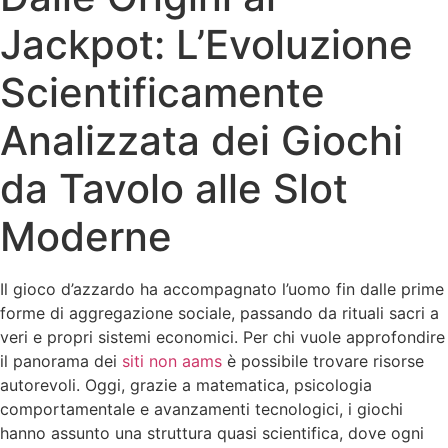
Jackpot: L’Evoluzione
Scientificamente
Analizzata dei Giochi
da Tavolo alle Slot
Moderne
Il gioco d’azzardo ha accompagnato l’uomo fin dalle prime
forme di aggregazione sociale, passando da rituali sacri a
veri e propri sistemi economici. Per chi vuole approfondire
il panorama dei
siti non aams
è possibile trovare risorse
autorevoli. Oggi, grazie a matematica, psicologia
comportamentale e avanzamenti tecnologici, i giochi
hanno assunto una struttura quasi scientifica, dove ogni