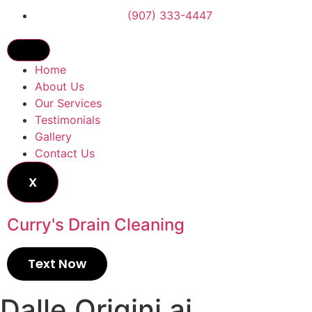
(907) 333-4447
Home
About Us
Our Services
Testimonials
Gallery
Contact Us
X
Curry's Drain Cleaning
Text Now
Dalle Origini ai