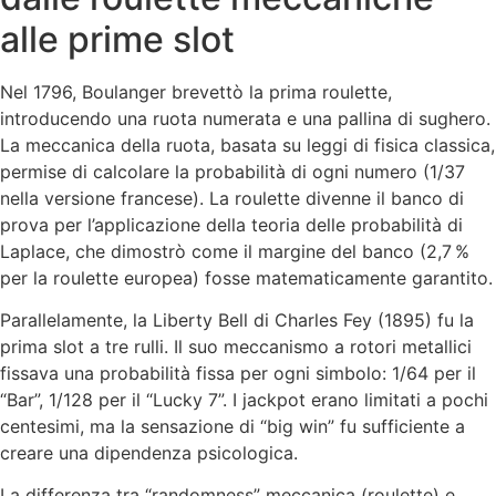
alle prime slot
Nel 1796, Boulanger brevettò la prima roulette,
introducendo una ruota numerata e una pallina di sughero.
La meccanica della ruota, basata su leggi di fisica classica,
permise di calcolare la probabilità di ogni numero (1/37
nella versione francese). La roulette divenne il banco di
prova per l’applicazione della teoria delle probabilità di
Laplace, che dimostrò come il margine del banco (2,7 %
per la roulette europea) fosse matematicamente garantito.
Parallelamente, la Liberty Bell di Charles Fey (1895) fu la
prima slot a tre rulli. Il suo meccanismo a rotori metallici
fissava una probabilità fissa per ogni simbolo: 1/64 per il
“Bar”, 1/128 per il “Lucky 7”. I jackpot erano limitati a pochi
centesimi, ma la sensazione di “big win” fu sufficiente a
creare una dipendenza psicologica.
La differenza tra “randomness” meccanica (roulette) e