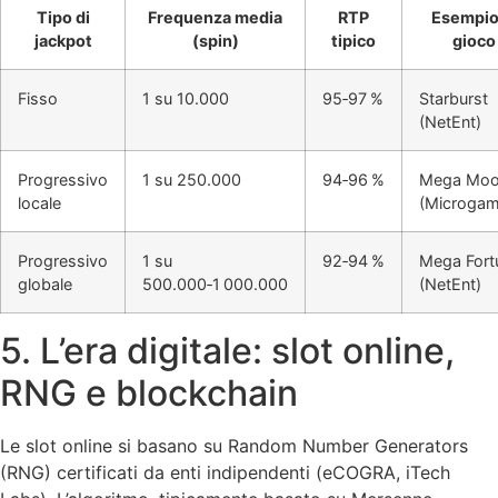
Tipo di
Frequenza media
RTP
Esempio
jackpot
(spin)
tipico
gioco
Fisso
1 su 10.000
95‑97 %
Starburst
(NetEnt)
Progressivo
1 su 250.000
94‑96 %
Mega Moo
locale
(Microgam
Progressivo
1 su
92‑94 %
Mega Fort
globale
500.000‑1 000.000
(NetEnt)
5. L’era digitale: slot online,
RNG e blockchain
Le slot online si basano su Random Number Generators
(RNG) certificati da enti indipendenti (eCOGRA, iTech