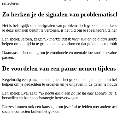
reflecteren.
Zo herken je de signalen van problematis
Het is belangrijk om de signalen van problematisch gokken te herkenne
je deze signalen begint te vertonen, is het tijd om je speelgedrag te h
Een speler, Jeroen, zegt:
“Ik merkte dat ik meer tijd en geld aan gokk
helpen om op tijd in te grijpen en te voorkomen dat gokken een prob
Daarnaast is het nuttig om je emotionele en mentale toestand te evalue
passen.
De voordelen van een pauze nemen tijdens
Regelmatig een pauze nemen tijdens het gokken kan je helpen om helde
helpen om je gedachten te ordenen en je uitgaven in de gaten te houd
Een speler, Eva, zegt:
“Ik neem altijd een pauze na elke speelronde. 
herstellen en haar speelstrategie heroverwegen.
Pauzes kunnen ook een kans zijn om jezelf af te leiden met andere activ
sociale contacten buiten het gokken.