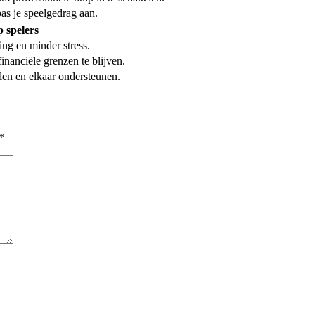
pas je speelgedrag aan.
 spelers
ng en minder stress.
inanciële grenzen te blijven.
len en elkaar ondersteunen.
*