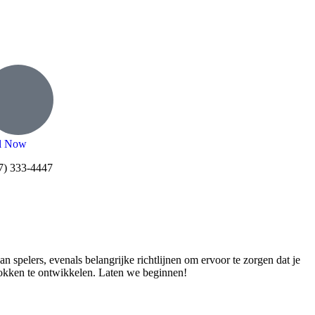
l Now
7) 333-4447
 spelers, evenals belangrijke richtlijnen om ervoor te zorgen dat je
 gokken te ontwikkelen. Laten we beginnen!