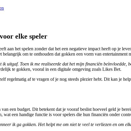
en
voor elke speler
leeft aan het spelen zonder dat het een negatieve impact heeft op je le
het belangrijk om te onthouden dat gokken een vorm van entertainment m
 ik uitgaf. Toen ik me realiseerde dat het mijn financiën beïnvloedde, 
delijk te gokken, vooral in een digitale omgeving zoals Likes Bet.
jezelf regelmatig af te vragen of je nog steeds plezier hebt. Dit kan je
van een budget. Dit betekent dat je vooraf beslist hoeveel geld je bereid
, wat een handige functie is voor spelers die hun financiën onder cont
nneer ik ga gokken. Het helpt me om niet te veel te verliezen en om elk