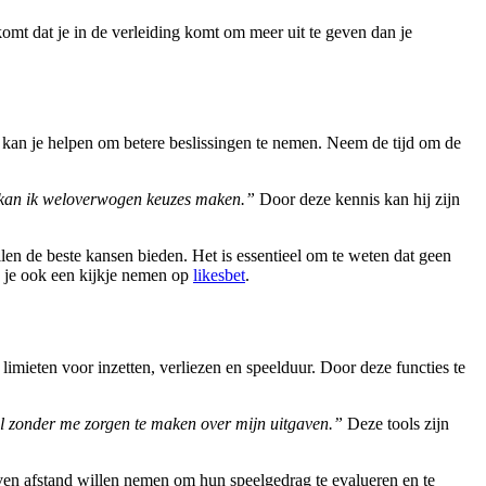
rkomt dat je in de verleiding komt om meer uit te geven dan je
is kan je helpen om betere beslissingen te nemen. Neem de tijd om de
en kan ik weloverwogen keuzes maken.”
Door deze kennis kan hij zijn
llen de beste kansen bieden. Het is essentieel om te weten dat geen
n je ook een kijkje nemen op
likesbet
.
limieten voor inzetten, verliezen en speelduur. Door deze functies te
el zonder me zorgen te maken over mijn uitgaven.”
Deze tools zijn
e even afstand willen nemen om hun speelgedrag te evalueren en te