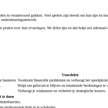
eden in verantwoord gokken. Veel spelers zijn bereid om hun tips en tr
en ondersteuningsnetwerk.
te praten over hun ervaringen. We delen tips en dat helpt ons allemaa
Voordelen
e hanteren.
Voorkomt financiële problemen en verhoogt het speelplezie
.
Helpt om gefocust te blijven en emotionele beslissingen te 
Verhoogt je winkansen en verbetert je strategische keuzes.
 te doen
imietfuncties.
 professionele hulp in te schakelen.