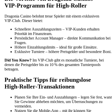
VIP‑Programm für High‑Roller
Dragonia Casino belohnt treue Spieler mit einem exklusiven
VIP‑Club. Dieser bietet:
Schnellere Auszahlungszeiten – VIP‑Kunden erhalten
Priorität im Finanzteam.
Persönlicher Account Manager – direkte Kommunikation bei
Fragen.
Höhere Einzahlungslimits – ideal für große Einsätze.
Exklusive Turniere – höhere Preisgelder und besondere Boni.
Did You Know?
Im VIP‑Club gibt es monatliche Turniere, bei
denen die Preisgelder bis zu 10 % des gesamten Turnierpools
betragen.
Praktische Tipps für reibungslose
High‑Roller‑Transaktionen
Planen Sie Ihre Ein- und Auszahlungen – legen Sie fest, wan
Sie Gewinne abheben möchten, um Überraschungen zu
vermeiden.
Nutzen Sie die Mobile‑App – mit ihr können Sie