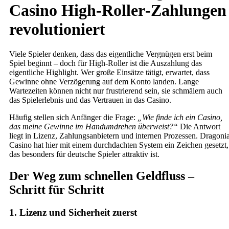
Casino High‑Roller‑Zahlungen
revolutioniert
Viele Spieler denken, dass das eigentliche Vergnügen erst beim
Spiel beginnt – doch für High‑Roller ist die Auszahlung das
eigentliche Highlight. Wer große Einsätze tätigt, erwartet, dass
Gewinne ohne Verzögerung auf dem Konto landen. Lange
Wartezeiten können nicht nur frustrierend sein, sie schmälern auch
das Spielerlebnis und das Vertrauen in das Casino.
Häufig stellen sich Anfänger die Frage:
„Wie finde ich ein Casino,
das meine Gewinne im Handumdrehen überweist?“
Die Antwort
liegt in Lizenz, Zahlungsanbietern und internen Prozessen. Dragoni
Casino hat hier mit einem durchdachten System ein Zeichen gesetzt,
das besonders für deutsche Spieler attraktiv ist.
Der Weg zum schnellen Geldfluss –
Schritt für Schritt
1. Lizenz und Sicherheit zuerst