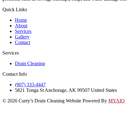
Quick Links
Home
About
Services
Gallery
Contact
Services
Drain Cleaning
Contact Info
(907) 333-4447
5821 Tonga St Anchorage, AK 99507 United States
© 2026 Curry’s Drain Cleaning Website Powered By
MYAIO