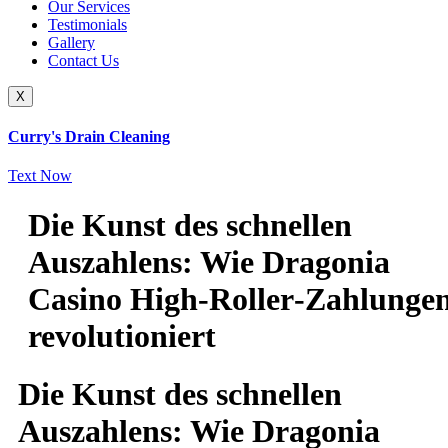
Our Services
Testimonials
Gallery
Contact Us
X
Curry's Drain Cleaning
Text Now
Die Kunst des schnellen
Auszahlens: Wie Dragonia
Casino High‑Roller‑Zahlunge
revolutioniert
Die Kunst des schnellen
Auszahlens: Wie Dragonia