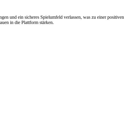
en und ein sicheres Spielumfeld verlassen, was zu einer positiven
uen in die Plattform stärken.