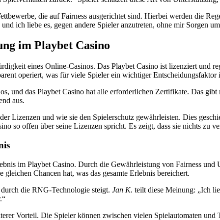
ettbewerbe, die auf Fairness ausgerichtet sind. Hierbei werden die Reg
r, und ich liebe es, gegen andere Spieler anzutreten, ohne mir Sorgen
ung im Playbet Casino
igkeit eines Online-Casinos. Das Playbet Casino ist lizenziert und re
parent operiert, was für viele Spieler ein wichtiger Entscheidungsfaktor
inos, und das Playbet Casino hat alle erforderlichen Zertifikate. Das gibt
end aus.
 der Lizenzen und wie sie den Spielerschutz gewährleisten. Dies gesch
ino so offen über seine Lizenzen spricht. Es zeigt, dass sie nichts zu v
nis
ebnis im Playbet Casino. Durch die Gewährleistung von Fairness und U
die gleichen Chancen hat, was das gesamte Erlebnis bereichert.
g durch die RNG-Technologie steigt.
Jan K.
teilt diese Meinung: „Ich l
.“
iterer Vorteil. Die Spieler können zwischen vielen Spielautomaten und T