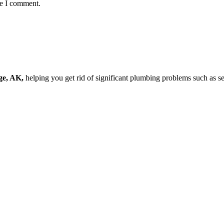
me I comment.
ge, AK,
helping you get rid of significant plumbing problems such as