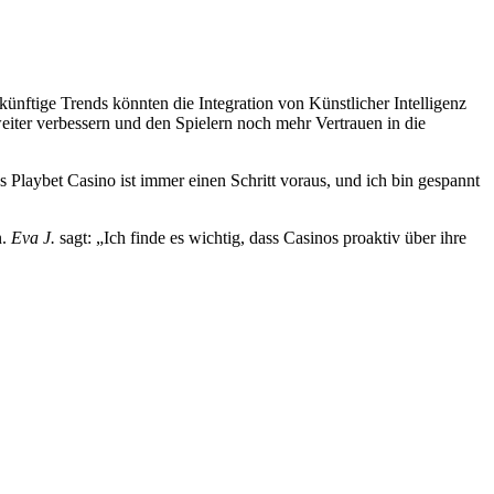
künftige Trends könnten die Integration von Künstlicher Intelligenz
iter verbessern und den Spielern noch mehr Vertrauen in die
as Playbet Casino ist immer einen Schritt voraus, und ich bin gespannt
n.
Eva J.
sagt: „Ich finde es wichtig, dass Casinos proaktiv über ihre