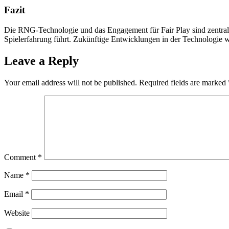
Fazit
Die RNG-Technologie und das Engagement für Fair Play sind zentrale 
Spielerfahrung führt. Zukünftige Entwicklungen in der Technologie we
Leave a Reply
Your email address will not be published.
Required fields are marked
Comment
*
Name
*
Email
*
Website