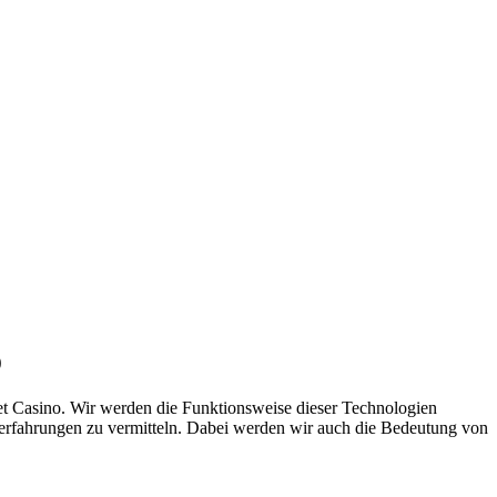
o
t Casino. Wir werden die Funktionsweise dieser Technologien
ererfahrungen zu vermitteln. Dabei werden wir auch die Bedeutung von