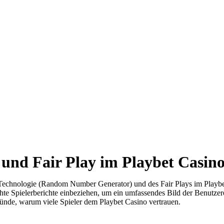
und Fair Play im Playbet Casin
-Technologie (Random Number Generator) und des Fair Plays im Playbe
echte Spielerberichte einbeziehen, um ein umfassendes Bild der Benutz
ünde, warum viele Spieler dem Playbet Casino vertrauen.