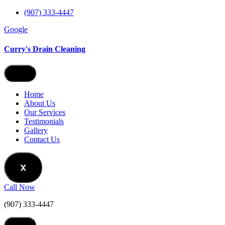
Skip
(907) 333-4447
to
Google
content
Curry's Drain Cleaning
Home
About Us
Our Services
Testimonials
Gallery
Contact Us
X
Call Now
(907) 333-4447