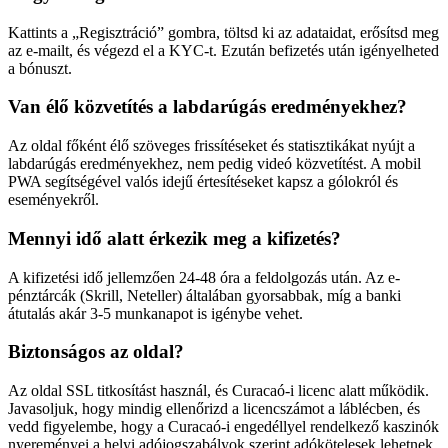
Kattints a „Regisztráció” gombra, töltsd ki az adataidat, erősítsd meg
az e-mailt, és végezd el a KYC-t. Ezután befizetés után igényelheted
a bónuszt.
Van élő közvetítés a labdarúgás eredményekhez?
Az oldal főként élő szöveges frissítéseket és statisztikákat nyújt a
labdarúgás eredményekhez, nem pedig videó közvetítést. A mobil
PWA segítségével valós idejű értesítéseket kapsz a gólokról és
eseményekről.
Mennyi idő alatt érkezik meg a kifizetés?
A kifizetési idő jellemzően 24-48 óra a feldolgozás után. Az e-
pénztárcák (Skrill, Neteller) általában gyorsabbak, míg a banki
átutalás akár 3-5 munkanapot is igénybe vehet.
Biztonságos az oldal?
Az oldal SSL titkosítást használ, és Curacaó-i licenc alatt működik.
Javasoljuk, hogy mindig ellenőrizd a licencszámot a láblécben, és
vedd figyelembe, hogy a Curacaó-i engedéllyel rendelkező kaszinók
nyereményei a helyi adójogszabályok szerint adókötelesek lehetnek.