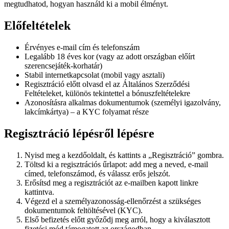
megtudhatod, hogyan használd ki a mobil élményt.
Előfeltételek
Érvényes e-mail cím és telefonszám
Legalább 18 éves kor (vagy az adott országban előírt
szerencsejáték-korhatár)
Stabil internetkapcsolat (mobil vagy asztali)
Regisztráció előtt olvasd el az Általános Szerződési
Feltételeket, különös tekintettel a bónuszfeltételekre
Azonosításra alkalmas dokumentumok (személyi igazolvány,
lakcímkártya) – a KYC folyamat része
Regisztráció lépésről lépésre
Nyisd meg a kezdőoldalt, és kattints a „Regisztráció” gombra.
Töltsd ki a regisztrációs űrlapot: add meg a neved, e-mail
címed, telefonszámod, és válassz erős jelszót.
Erősítsd meg a regisztrációt az e-mailben kapott linkre
kattintva.
Végezd el a személyazonosság-ellenőrzést a szükséges
dokumentumok feltöltésével (KYC).
Első befizetés előtt győződj meg arról, hogy a kiválasztott
fizetési mód támogatott az országodban.