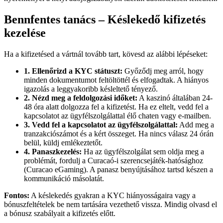
Bennfentes tanács – Késlekedő kifizetés
kezelése
Ha a kifizetésed a vártnál tovább tart, kövesd az alábbi lépéseket:
1. Ellenőrizd a KYC státuszt:
Győződj meg arról, hogy
minden dokumentumot feltöltöttél és elfogadtak. A hiányos
igazolás a leggyakoribb késleltető tényező.
2. Nézd meg a feldolgozási időket:
A kaszinó általában 24-
48 óra alatt dolgozza fel a kifizetést. Ha ez eltelt, vedd fel a
kapcsolatot az ügyfélszolgálattal élő chaten vagy e-mailben.
3. Vedd fel a kapcsolatot az ügyfélszolgálattal:
Add meg a
tranzakciószámot és a kért összeget. Ha nincs válasz 24 órán
belül, küldj emlékeztetőt.
4. Panaszkezelés:
Ha az ügyfélszolgálat sem oldja meg a
problémát, fordulj a Curacaó-i szerencsejáték-hatósághoz
(Curacao eGaming). A panasz benyújtásához tartsd készen a
kommunikáció másolatát.
Fontos:
A késlekedés gyakran a KYC hiányosságaira vagy a
bónuszfeltételek be nem tartására vezethető vissza. Mindig olvasd el
a bónusz szabályait a kifizetés előtt.