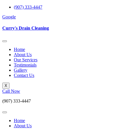
Skip
(907) 333-4447
to
Google
content
Curry's Drain Cleaning
Home
About Us
Our Services
Testimonials
Gallery
Contact Us
X
Call Now
(907) 333-4447
Home
About Us