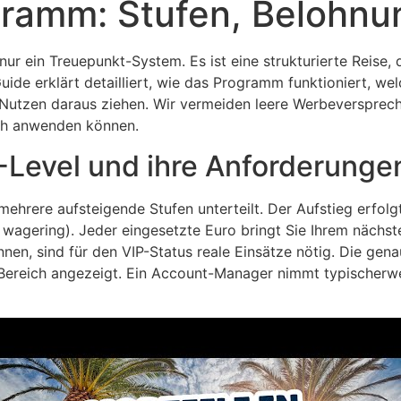
gramm: Stufen, Belohnu
r ein Treuepunkt-System. Es ist eine strukturierte Reise, 
ide erklärt detailliert, wie das Programm funktioniert, we
utzen daraus ziehen. Wir vermeiden leere Werbeversprech
sch anwenden können.
-Level und ihre Anforderunge
mehrere aufsteigende Stufen unterteilt. Der Aufstieg erfol
 wagering). Jeder eingesetzte Euro bringt Sie Ihrem nächst
en, sind für den VIP-Status reale Einsätze nötig. Die ge
Bereich angezeigt. Ein Account-Manager nimmt typischerwei