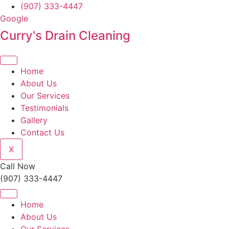
Skip
(907) 333-4447
to
Google
content
Curry's Drain Cleaning
Home
About Us
Our Services
Testimonials
Gallery
Contact Us
X
Call Now
(907) 333-4447
Home
About Us