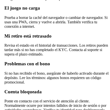
El juego no carga
Prueba a borrar la caché del navegador o cambiar de navegador. Si
usas una PWA, cierra y vuelve a abrirla. También verifica tu
conexión a internet.
Mi retiro está retrasado
Revisa el estado en el historial de transacciones. Los retiros pueden
tardar más si no has completado el KYC. Contacta al soporte si
supera el plazo estimado.
Problemas con el bono
Si no has recibido el bono, asegúrate de haberlo activado durante el
depósito. Lee los términos: algunos bonos requieren un código
promocional.
Cuenta bloqueada
Ponte en contacto con el servicio de atención al cliente.
Normalmente ocurre por intentos fallidos de inicio de sesión o por
actividades sospechosas. Verifica tu identidad para desbloquearla.