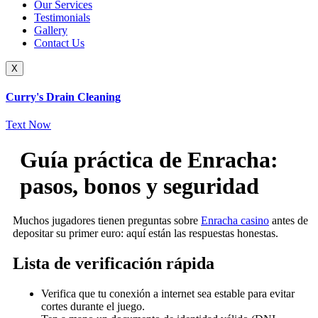
Our Services
Testimonials
Gallery
Contact Us
X
Curry's Drain Cleaning
Text Now
Guía práctica de Enracha:
pasos, bonos y seguridad
Muchos jugadores tienen preguntas sobre
Enracha casino
antes de
depositar su primer euro: aquí están las respuestas honestas.
Lista de verificación rápida
Verifica que tu conexión a internet sea estable para evitar
cortes durante el juego.