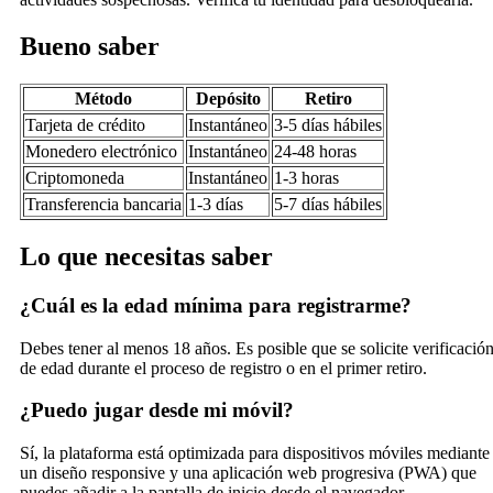
Bueno saber
Método
Depósito
Retiro
Tarjeta de crédito
Instantáneo
3-5 días hábiles
Monedero electrónico
Instantáneo
24-48 horas
Criptomoneda
Instantáneo
1-3 horas
Transferencia bancaria
1-3 días
5-7 días hábiles
Lo que necesitas saber
¿Cuál es la edad mínima para registrarme?
Debes tener al menos 18 años. Es posible que se solicite verificació
de edad durante el proceso de registro o en el primer retiro.
¿Puedo jugar desde mi móvil?
Sí, la plataforma está optimizada para dispositivos móviles mediante
un diseño responsive y una aplicación web progresiva (PWA) que
puedes añadir a la pantalla de inicio desde el navegador.