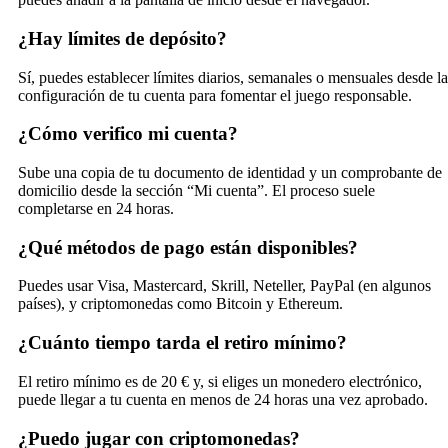
¿Hay límites de depósito?
Sí, puedes establecer límites diarios, semanales o mensuales desde la
configuración de tu cuenta para fomentar el juego responsable.
¿Cómo verifico mi cuenta?
Sube una copia de tu documento de identidad y un comprobante de
domicilio desde la sección “Mi cuenta”. El proceso suele
completarse en 24 horas.
¿Qué métodos de pago están disponibles?
Puedes usar Visa, Mastercard, Skrill, Neteller, PayPal (en algunos
países), y criptomonedas como Bitcoin y Ethereum.
¿Cuánto tiempo tarda el retiro mínimo?
El retiro mínimo es de 20 € y, si eliges un monedero electrónico,
puede llegar a tu cuenta en menos de 24 horas una vez aprobado.
¿Puedo jugar con criptomonedas?