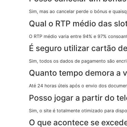
Sim, mas ao cancelar perde o bónus e quaisq
Qual o RTP médio das slot
O RTP médio varia entre 94% e 97% consoante
É seguro utilizar cartão de
Sim, todos os dados de pagamento são encri
Quanto tempo demora a v
Até 24 horas úteis após o envio dos docume
Posso jogar a partir do te
Sim, o site é totalmente otimizado para disp
O que acontece se excede