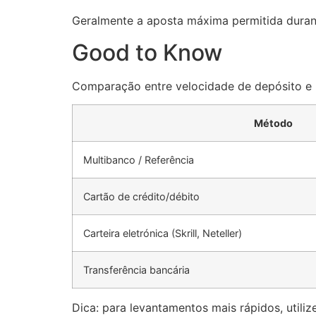
Geralmente a aposta máxima permitida durant
Good to Know
Comparação entre velocidade de depósito e 
Método
Multibanco / Referência
Cartão de crédito/débito
Carteira eletrónica (Skrill, Neteller)
Transferência bancária
Dica: para levantamentos mais rápidos, utiliz