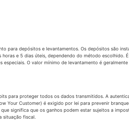
to para depósitos e levantamentos. Os depósitos são inst
horas e 5 dias úteis, dependendo do método escolhido. 
s especiais. O valor mínimo de levantamento é geralmente
bits para proteger todos os dados transmitidos. A autentic
ow Your Customer) é exigido por lei para prevenir branqu
o que significa que os ganhos podem estar sujeitos a imp
 situação fiscal.