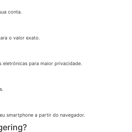
sua conta.
ara o valor exato.
eletrónicas para maior privacidade.
s.
 seu smartphone a partir do navegador.
gering?