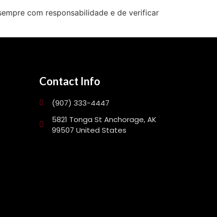
sempre com responsabilidade e de verificar
Contact Info
(907) 333-4447
5821 Tonga St Anchorage, AK
99507 United States