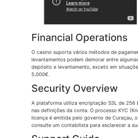
Financial Operations
O casino suporta vários métodos de pagamen
levantamentos podem demorar entre algumas 
depósito e levantamento, exceto em situaçõe
5.000€.
Security Overview
A plataforma utiliza encriptação SSL de 256 
nas definições da conta. O processo KYC (Kn
licença é emitida pelo governo de Curaçau, 
consulte um contabilista para esclarecer a sua