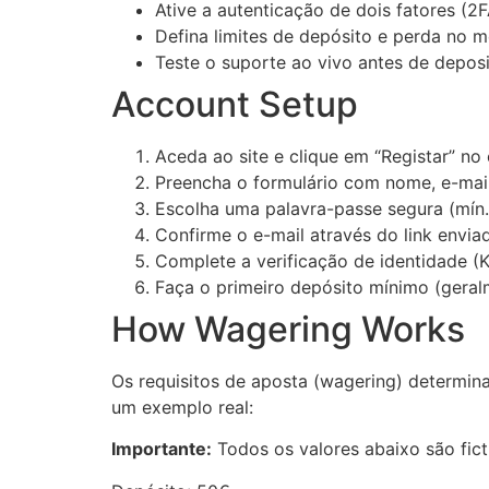
Ative a autenticação de dois fatores (2
Defina limites de depósito e perda no 
Teste o suporte ao vivo antes de deposit
Account Setup
Aceda ao site e clique em “Registar” no 
Preencha o formulário com nome, e-mai
Escolha uma palavra-passe segura (mín.
Confirme o e-mail através do link envia
Complete a verificação de identidade 
Faça o primeiro depósito mínimo (geralm
How Wagering Works
Os requisitos de aposta (wagering) determin
um exemplo real:
Importante:
Todos os valores abaixo são fic