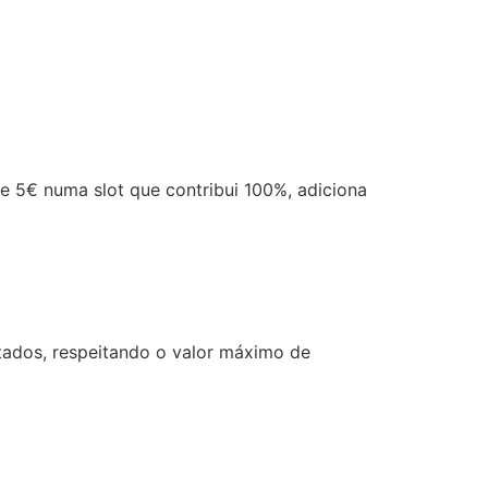
e 5€ numa slot que contribui 100%, adiciona
tados, respeitando o valor máximo de