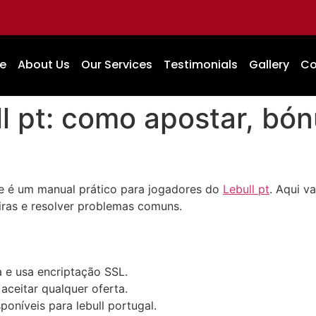
e
About Us
Our Services
Testimonials
Gallery
Co
ll pt: como apostar, bón
te é um manual prático para jogadores do
Lebull pt
. Aqui v
eiras e resolver problemas comuns.
a e usa encriptação SSL.
aceitar qualquer oferta.
níveis para lebull portugal.