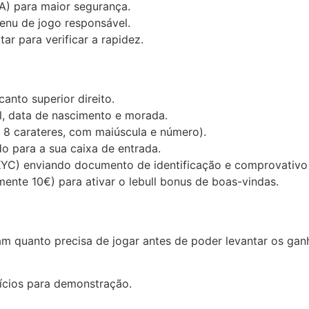
FA) para maior segurança.
menu de jogo responsável.
ar para verificar a rapidez.
canto superior direito.
l, data de nascimento e morada.
 8 carateres, com maiúscula e número).
do para a sua caixa de entrada.
(KYC) enviando documento de identificação e comprovativo
ente 10€) para ativar o lebull bonus de boas-vindas.
am quanto precisa de jogar antes de poder levantar os gan
tícios para demonstração.