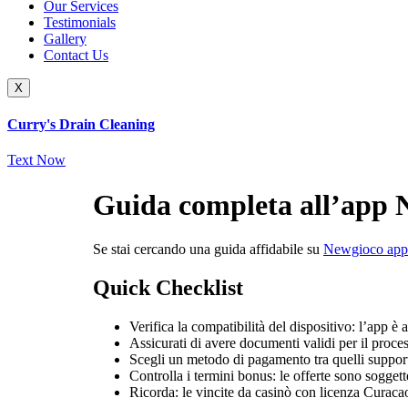
Our Services
Testimonials
Gallery
Contact Us
X
Curry's Drain Cleaning
Text Now
Guida completa all’app Ne
Se stai cercando una guida affidabile su
Newgioco app
Quick Checklist
Verifica la compatibilità del dispositivo: l’app 
Assicurati di avere documenti validi per il proce
Scegli un metodo di pagamento tra quelli supporta
Controlla i termini bonus: le offerte sono soggett
Ricorda: le vincite da casinò con licenza Curacao