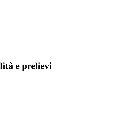
tà e prelievi