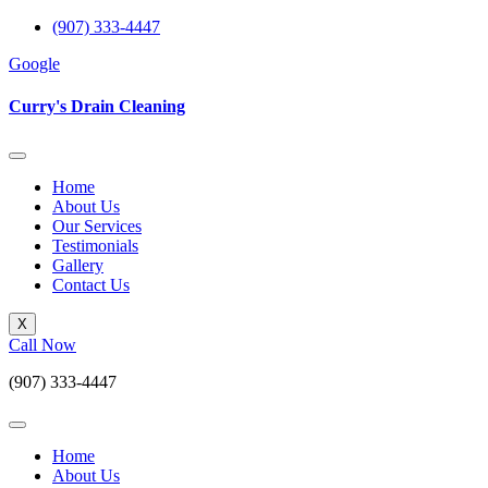
Skip
(907) 333-4447
to
Google
content
Curry's Drain Cleaning
Home
About Us
Our Services
Testimonials
Gallery
Contact Us
X
Call Now
(907) 333-4447
Home
About Us