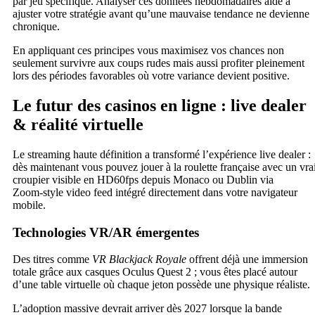
par jeu spécifique. Analyser ces données hebdomadaires aide à
ajuster votre stratégie avant qu’une mauvaise tendance ne devienne
chronique.
En appliquant ces principes vous maximisez vos chances non
seulement survivre aux coups rudes mais aussi profiter pleinement
lors des périodes favorables où votre variance devient positive.
Le futur des casinos en ligne : live dealer
& réalité virtuelle
Le streaming haute définition a transformé l’expérience live dealer :
dès maintenant vous pouvez jouer à la roulette française avec un vra
croupier visible en HD60fps depuis Monaco ou Dublin via
Zoom‑style video feed intégré directement dans votre navigateur
mobile.
Technologies VR/AR émergentes
Des titres comme
VR Blackjack Royale
offrent déjà une immersion
totale grâce aux casques Oculus Quest 2 ; vous êtes placé autour
d’une table virtuelle où chaque jeton possède une physique réaliste.
L’adoption massive devrait arriver dès 2027 lorsque la bande