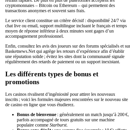
retraits rapides. De plus en plus de plateformes acceptent les
cryptomonnaies – Bitcoin ou Ethereum – qui permettent des
transactions anonymes et souvent sans frais.
Le service client constitue un critère décisif : disponibilité 24/7 via
chat live ou email, support multilingue incluant le français et temps
moyen de réponse inférieur à deux minutes sont gages d’un
accompagnement professionnel.
Enfin, consultez les avis des joueurs sur des forums spécialisés et su
Basketnews.Net qui agrège les retours d’expérience afin d’établir
une réputation solide ; évitez les sites dont la communauté signale
régulièrement des retards de paiement ou un support inexistant.
Les différents types de bonus et
promotions
Les casinos rivalisent d’ingéniosité pour attirer les nouveaux
inscrits ; voici les formules majeures rencontrées sur le nouveau site
de casino en ligne que vous étudierez.
Bonus de bienvenue
: généralement un match jusqu’à 200 €,
parfois accompagné de tours gratuits sur une machine
populaire comme
Starburst
.