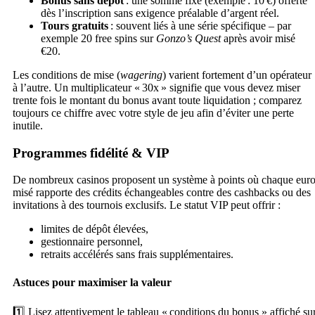
Bonus sans dépôt
: une somme fixe (exemple : 10 €) offerte
dès l’inscription sans exigence préalable d’argent réel.
Tours gratuits
: souvent liés à une série spécifique – par
exemple 20 free spins sur
Gonzo’s Quest
après avoir misé
€20.
Les conditions de mise (
wagering
) varient fortement d’un opérateur
à l’autre. Un multiplicateur « 30x » signifie que vous devez miser
trente fois le montant du bonus avant toute liquidation ; comparez
toujours ce chiffre avec votre style de jeu afin d’éviter une perte
inutile.
Programmes fidélité & VIP
De nombreux casinos proposent un système à points où chaque eur
misé rapporte des crédits échangeables contre des cashbacks ou des
invitations à des tournois exclusifs. Le statut VIP peut offrir :
limites de dépôt élevées,
gestionnaire personnel,
retraits accélérés sans frais supplémentaires.
Astuces pour maximiser la valeur
1️⃣ Lisez attentivement le tableau « conditions du bonus » affiché su