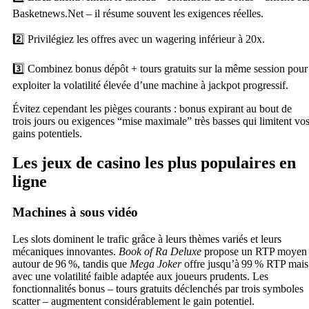
Basketnews.Net – il résume souvent les exigences réelles.
2️⃣ Privilégiez les offres avec un wagering inférieur à 20x.
3️⃣ Combinez bonus dépôt + tours gratuits sur la même session pour
exploiter la volatilité élevée d’une machine à jackpot progressif.
Évitez cependant les pièges courants : bonus expirant au bout de
trois jours ou exigences “mise maximale” très basses qui limitent vo
gains potentiels.
Les jeux de casino les plus populaires en
ligne
Machines à sous vidéo
Les slots dominent le trafic grâce à leurs thèmes variés et leurs
mécaniques innovantes.
Book of Ra Deluxe
propose un RTP moyen
autour de 96 %, tandis que
Mega Joker
offre jusqu’à 99 % RTP mais
avec une volatilité faible adaptée aux joueurs prudents. Les
fonctionnalités bonus – tours gratuits déclenchés par trois symboles
scatter – augmentent considérablement le gain potentiel.