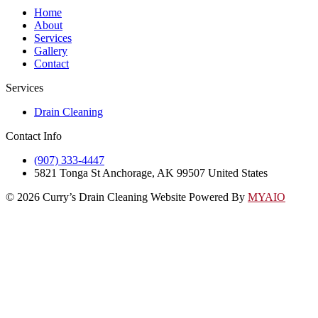
Home
About
Services
Gallery
Contact
Services
Drain Cleaning
Contact Info
(907) 333-4447
5821 Tonga St Anchorage, AK 99507 United States
© 2026 Curry’s Drain Cleaning Website Powered By
MYAIO