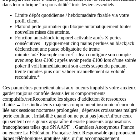
dans leur rubrique “responsabilité” trois leviers essentiels :
Limite dépôt quotidienne / hebdomadaire fixable via votre
profil client.
Plafond perte journalier qui bloque automatiquement toutes
nouvelles mises dès atteinte.
Fonction auto‑block temporel activable après X pertes
consécutives – typiquement cinq mains perdues au blackjack
déclenchent une pause obligatoire de trente
minutes.\n>`Exemple concret` : Jean configure son compte
avec stop loss €100 ; après avoir perdu €100 lors d’une soirée
poker il voit immédiatement son accès suspendu pendant
trente minutes puis doit valider manuellement sa volonté
reconduire.*
Ces paramètres permettent ainsi aux joueurs impulsifs voire anxieux
garder toujours contrôle dessus leurs comportements
compulsifs.\n\nReconnaître les signes d’addiction & ressources
d’aide → Les indicateurs majeurs comprennent insomnie récurrente
liée aux sessions nocturnes prolongées , dépenses croissantes malgré
perte continue , irritabilité quand on ne peut pas jouer.\nPour ceux
qui sentent ces signaux apparaître il existe plusieurs organisations
francophones telles que SNAAPF+, Gamblers Anonymous France
ou encore La Fédération Française Jeux Responsable qui proposent
lignes téléphoniques gratuites ainsi qu’un accompagnement