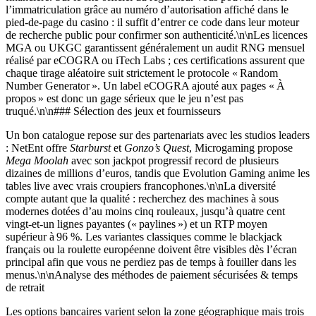
l’immatriculation grâce au numéro d’autorisation affiché dans le
pied‑de‑page du casino : il suffit d’entrer ce code dans leur moteur
de recherche public pour confirmer son authenticité.\n\nLes licences
MGA ou UKGC garantissent généralement un audit RNG mensuel
réalisé par eCOGRA ou iTech Labs ; ces certifications assurent que
chaque tirage aléatoire suit strictement le protocole « Random
Number Generator ». Un label eCOGRA ajouté aux pages « À
propos » est donc un gage sérieux que le jeu n’est pas
truqué.\n\n### Sélection des jeux et fournisseurs
Un bon catalogue repose sur des partenariats avec les studios leaders
: NetEnt offre
Starburst
et
Gonzo’s Quest
, Microgaming propose
Mega Moolah
avec son jackpot progressif record de plusieurs
dizaines de millions d’euros, tandis que Evolution Gaming anime les
tables live avec vrais croupiers francophones.\n\nLa diversité
compte autant que la qualité : recherchez des machines à sous
modernes dotées d’au moins cinq rouleaux, jusqu’à quatre cent
vingt‑et‑un lignes payantes (« paylines ») et un RTP moyen
supérieur à 96 %. Les variantes classiques comme le blackjack
français ou la roulette européenne doivent être visibles dès l’écran
principal afin que vous ne perdiez pas de temps à fouiller dans les
menus.\n\nAnalyse des méthodes de paiement sécurisées & temps
de retrait
Les options bancaires varient selon la zone géographique mais trois