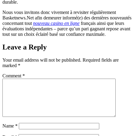
durable.​
Nous vous invitons donc vivement à revisiter régulièrement
Basketnews.Net afin demeurer informé(e) des dernières nouveautés
concernant tout
nouveau casino en ligne
français ainsi que leurs
évaluations indépendantes – parce qu’un pari gagnant repose avant
tout sur un choix éclairé basé sur confiance maximale.​
Leave a Reply
Your email address will not be published.
Required fields are
marked
*
Comment
*
Name
*