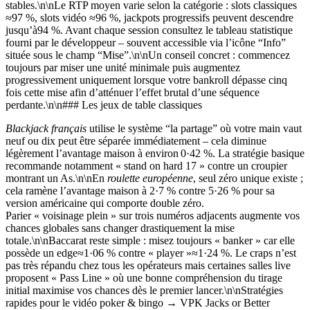
stables.\n\nLe RTP moyen varie selon la catégorie : slots classiques
≈97 %, slots vidéo ≈96 %, jackpots progressifs peuvent descendre
jusqu’à94 %. Avant chaque session consultez le tableau statistique
fourni par le développeur – souvent accessible via l’icône “Info”
située sous le champ “Mise”.\n\nUn conseil concret : commencez
toujours par miser une unité minimale puis augmentez
progressivement uniquement lorsque votre bankroll dépasse cinq
fois cette mise afin d’atténuer l’effet brutal d’une séquence
perdante.\n\n### Les jeux de table classiques
Blackjack français
utilise le système “la partage” où votre main vaut
neuf ou dix peut être séparée immédiatement – cela diminue
légèrement l’avantage maison à environ 0·42 %. La stratégie basique
recommande notamment « stand on hard 17 » contre un croupier
montrant un As.\n\nEn
roulette européenne
, seul zéro unique existe ;
cela ramène l’avantage maison à 2·7 % contre 5·26 % pour sa
version américaine qui comporte double zéro.
Parier « voisinage plein » sur trois numéros adjacents augmente vos
chances globales sans changer drastiquement la mise
totale.\n\nBaccarat reste simple : misez toujours « banker » car elle
possède un edge≈1·06 % contre « player »≈1·24 %. Le craps n’est
pas très répandu chez tous les opérateurs mais certaines salles live
proposent « Pass Line » où une bonne compréhension du tirage
initial maximise vos chances dès le premier lancer.\n\nStratégies
rapides pour le vidéo poker & bingo → VPK Jacks or Better