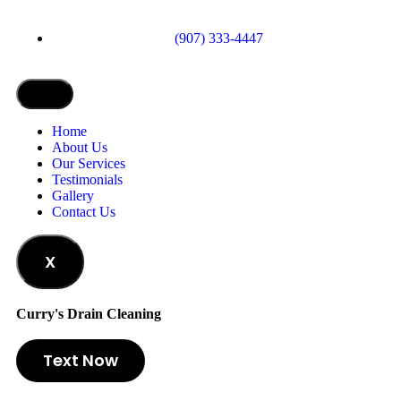
(907) 333-4447
Home
About Us
Our Services
Testimonials
Gallery
Contact Us
X
Curry's Drain Cleaning
Text Now