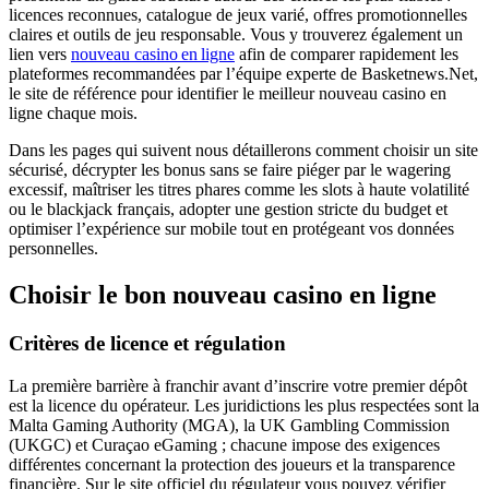
licences reconnues, catalogue de jeux varié, offres promotionnelles
claires et outils de jeu responsable. Vous y trouverez également un
lien vers
nouveau casino en ligne
afin de comparer rapidement les
plateformes recommandées par l’équipe experte de Basketnews.Net,
le site de référence pour identifier le meilleur nouveau casino en
ligne chaque mois.
Dans les pages qui suivent nous détaillerons comment choisir un site
sécurisé, décrypter les bonus sans se faire piéger par le wagering
excessif, maîtriser les titres phares comme les slots à haute volatilité
ou le blackjack français, adopter une gestion stricte du budget et
optimiser l’expérience sur mobile tout en protégeant vos données
personnelles.
Choisir le bon nouveau casino en ligne
Critères de licence et régulation
La première barrière à franchir avant d’inscrire votre premier dépôt
est la licence du opérateur. Les juridictions les plus respectées sont la
Malta Gaming Authority (MGA), la UK Gambling Commission
(UKGC) et Curaçao eGaming ; chacune impose des exigences
différentes concernant la protection des joueurs et la transparence
financière. Sur le site officiel du régulateur vous pouvez vérifier