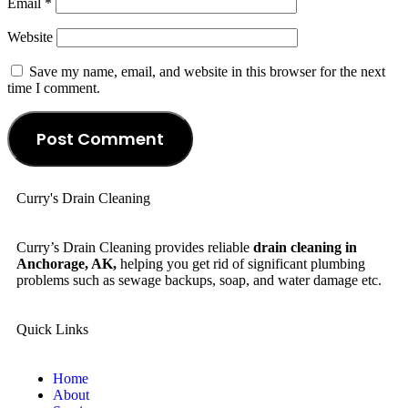
Email
*
Website
Save my name, email, and website in this browser for the next
time I comment.
Curry's Drain Cleaning
Curry’s Drain Cleaning provides reliable
drain cleaning in
Anchorage, AK,
helping you get rid of significant plumbing
problems such as sewage backups, soap, and water damage etc.
Quick Links
Home
About