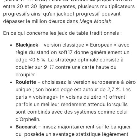
entre 20 et 30 lignes payantes, plusieurs multiplicateurs
progressifs ainsi qu’un jackpot progressif pouvant
dépasser le million d’euros dans
Mega Moolah
.
En ce qui concerne les jeux de table traditionnels :
Blackjack
– version classique « European » avec
règle du stand on soft17 donne généralement un
edge <0,5 %. La stratégie optimale consiste à
doubler sur
9–11
contre une carte haute du
croupier.
Roulette
– choisissez la version européenne à zéro
unique ; son house edge est autour de
2,7 %
. Les
paris « voisinage» (« voisins du zéro ») offrent
parfois un meilleur rendement attendu lorsqu’ils
sont combinés avec des systèmes comme celui
d’Orphelin.
Baccarat
– misez majoritairement sur le banquier
qui possède un avantage statistique légèrement