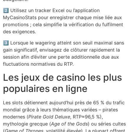
2️⃣ Utilisez un tracker Excel ou l’application
MyCasinoStats pour enregistrer chaque mise liée aux
promotions ; cela simplifie la vérification du fulfilment
des exigences.
3️⃣ Lorsque le wagering atteint son seuil maximal sans
gain significatif, envisagez de clôturer rapidement la
session afin d’éviter une perte additionnelle due aux
fluctuations normatives du RTP.
Les jeux de casino les plus
populaires en ligne
Les slots détiennent aujourd’hui près de 65 % du trafic
mondial grâce à leurs thématiques variées – pirates
modernes (
Pirate Gold Deluxe
, RTP≈96,5 %),
mythologie grecque (
Age of the Gods
) ou séries cultes
(
Game of Thrones
, volatilité élevée). La plupart offrent