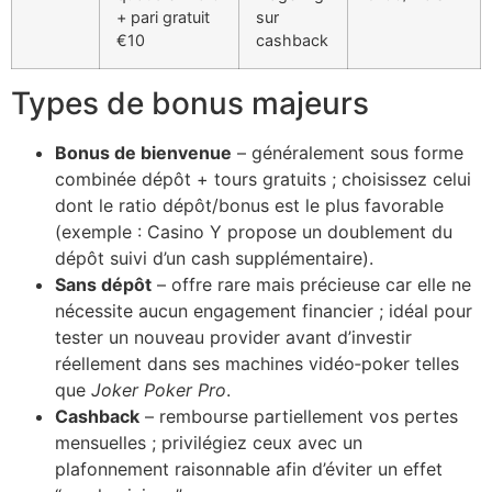
+ pari gratuit
sur
€10
cashback
Types de bonus majeurs
Bonus de bienvenue
– généralement sous forme
combinée dépôt + tours gratuits ; choisissez celui
dont le ratio dépôt/bonus est le plus favorable
(exemple : Casino Y propose un doublement du
dépôt suivi d’un cash supplémentaire).
Sans dépôt
– offre rare mais précieuse car elle ne
nécessite aucun engagement financier ; idéal pour
tester un nouveau provider avant d’investir
réellement dans ses machines vidéo‑poker telles
que
Joker Poker Pro
.
Cashback
– rembourse partiellement vos pertes
mensuelles ; privilégiez ceux avec un
plafonnement raisonnable afin d’éviter un effet