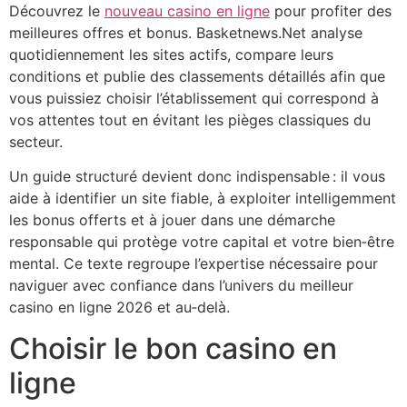
Découvrez le
nouveau casino en ligne
pour profiter des
meilleures offres et bonus. Basketnews.Net analyse
quotidiennement les sites actifs, compare leurs
conditions et publie des classements détaillés afin que
vous puissiez choisir l’établissement qui correspond à
vos attentes tout en évitant les pièges classiques du
secteur.
Un guide structuré devient donc indispensable : il vous
aide à identifier un site fiable, à exploiter intelligemment
les bonus offerts et à jouer dans une démarche
responsable qui protège votre capital et votre bien‑être
mental. Ce texte regroupe l’expertise nécessaire pour
naviguer avec confiance dans l’univers du meilleur
casino en ligne 2026 et au‑delà.
Choisir le bon casino en
ligne