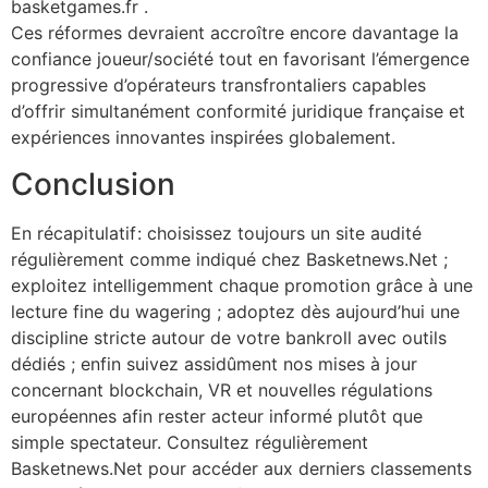
basketgames.fr .
Ces réformes devraient accroître encore davantage la
confiance joueur/société tout en favorisant l’émergence
progressive d’opérateurs transfrontaliers capables
d’offrir simultanément conformité juridique française et
expériences innovantes inspirées globalement.
Conclusion
En récapitulatif : choisissez toujours un site audité
régulièrement comme indiqué chez Basketnews.Net ;
exploitez intelligemment chaque promotion grâce à une
lecture fine du wagering ; adoptez dès aujourd’hui une
discipline stricte autour de votre bankroll avec outils
dédiés ; enfin suivez assidûment nos mises à jour
concernant blockchain, VR et nouvelles régulations
européennes afin rester acteur informé plutôt que
simple spectateur.​ Consultez régulièrement
Basketnews.Net pour accéder aux derniers classements