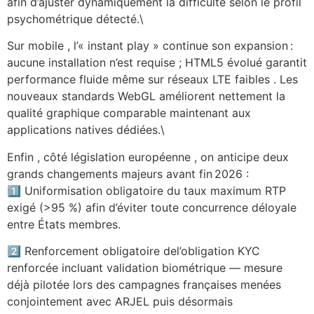
afin d’ajuster dynamiquement la difficulté selon le profil
psychométrique détecté.\
Sur mobile , l’« instant play » continue son expansion :
aucune installation n’est requise ; HTML5 évolué garantit
performance fluide même sur réseaux LTE faibles . Les
nouveaux standards WebGL améliorent nettement la
qualité graphique comparable maintenant aux
applications natives dédiées.\
Enfin , côté législation européenne , on anticipe deux
grands changements majeurs avant fin 2026 :
1️⃣ Uniformisation obligatoire du taux maximum RTP
exigé (>95 %) afin d’éviter toute concurrence déloyale
entre États membres.
2️⃣ Renforcement obligatoire del’obligation KYC
renforcée incluant validation biométrique — mesure
déjà pilotée lors des campagnes françaises menées
conjointement avec ARJEL puis désormais