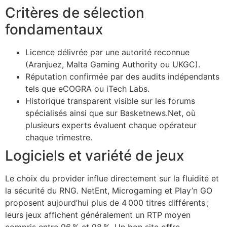
Critères de sélection
fondamentaux
Licence délivrée par une autorité reconnue
(Aranjuez, Malta Gaming Authority ou UKGC).
Réputation confirmée par des audits indépendants
tels que eCOGRA ou iTech Labs.
Historique transparent visible sur les forums
spécialisés ainsi que sur Basketnews.Net, où
plusieurs experts évaluent chaque opérateur
chaque trimestre.
Logiciels et variété de jeux
Le choix du provider influe directement sur la fluidité et
la sécurité du RNG. NetEnt, Microgaming et Play’n GO
proposent aujourd’hui plus de 4 000 titres différents ;
leurs jeux affichent généralement un RTP moyen
compris entre 96 % et 98 %. Un bon site offre