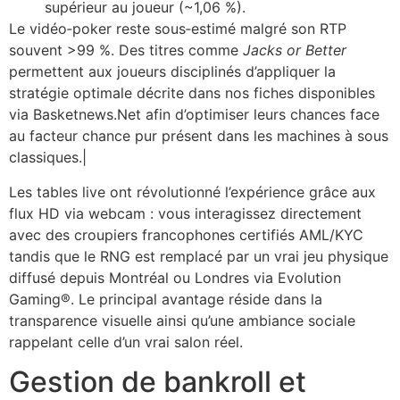
supérieur au joueur (~1,06 %).
Le vidéo‑poker reste sous‑estimé malgré son RTP
souvent >99 %. Des titres comme
Jacks or Better
permettent aux joueurs disciplinés d’appliquer la
stratégie optimale décrite dans nos fiches disponibles
via Basketnews.Net afin d’optimiser leurs chances face
au facteur chance pur présent dans les machines à sous
classiques.|
Les tables live ont révolutionné l’expérience grâce aux
flux HD via webcam : vous interagissez directement
avec des croupiers francophones certifiés AML/KYC
tandis que le RNG est remplacé par un vrai jeu physique
diffusé depuis Montréal ou Londres via Evolution
Gaming®. Le principal avantage réside dans la
transparence visuelle ainsi qu’une ambiance sociale
rappelant celle d’un vrai salon réel.
Gestion de bankroll et