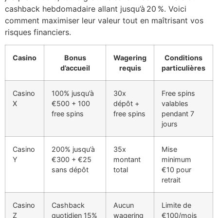
cashback hebdomadaire allant jusqu’à 20 %. Voici
comment maximiser leur valeur tout en maîtrisant vos
risques financiers.
Casino
Bonus
Wagering
Conditions
d’accueil
requis
particulières
Casino
100% jusqu’à
30x
Free spins
X
€500 + 100
dépôt +
valables
free spins
free spins
pendant 7
jours
Casino
200% jusqu’à
35x
Mise
Y
€300 + €25
montant
minimum
sans dépôt
total
€10 pour
retrait
Casino
Cashback
Aucun
Limite de
Z
quotidien 15%
wagering
€100/mois