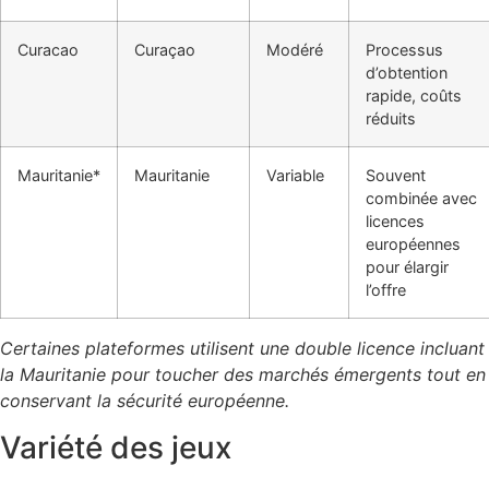
Curacao
Curaçao
Modéré
Processus
d’obtention
rapide, coûts
réduits
Mauritanie*
Mauritanie
Variable
Souvent
combinée avec
licences
européennes
pour élargir
l’offre
Certaines plateformes utilisent une double licence incluant
la Mauritanie pour toucher des marchés émergents tout en
conservant la sécurité européenne.
Variété des jeux