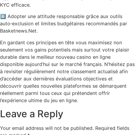
KYC efficace.
6️⃣ Adopter une attitude responsable grâce aux outils
auto‑exclusion et limites budgétaires recommandés par
Basketnews.Net.
En gardant ces principes en tête vous maximisez non
seulement vos gains potentiels mais surtout votre plaisir
durable dans le meilleur nouveau casino en ligne
disponible aujourd’hui sur le marché français. N’hésitez pas
à revisiter régulièrement notre classement actualisé afin
d’accéder aux dernières évaluations objectives et
découvrir quelles nouvelles plateformes se démarquent
réellement parmi tous ceux qui prétendent offrir
l’expérience ultime du jeu en ligne.
Leave a Reply
Your email address will not be published.
Required fields