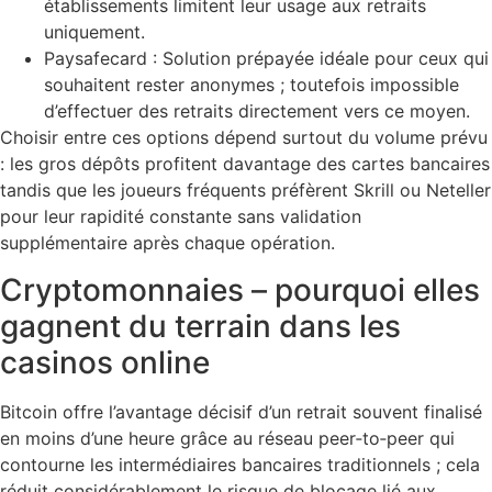
établissements limitent leur usage aux retraits
uniquement.
Paysafecard : Solution prépayée idéale pour ceux qui
souhaitent rester anonymes ; toutefois impossible
d’effectuer des retraits directement vers ce moyen.
Choisir entre ces options dépend surtout du volume prévu
: les gros dépôts profitent davantage des cartes bancaires
tandis que les joueurs fréquents préfèrent Skrill ou Neteller
pour leur rapidité constante sans validation
supplémentaire après chaque opération.
Cryptomonnaies – pourquoi elles
gagnent du terrain dans les
casinos online
Bitcoin offre l’avantage décisif d’un retrait souvent finalisé
en moins d’une heure grâce au réseau peer‑to‑peer qui
contourne les intermédiaires bancaires traditionnels ; cela
réduit considérablement le risque de blocage lié aux