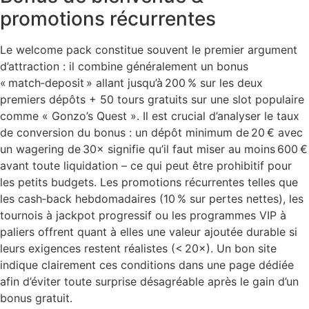
promotions récurrentes
Le welcome pack constitue souvent le premier argument
d’attraction : il combine généralement un bonus
« match‑deposit » allant jusqu’à 200 % sur les deux
premiers dépôts + 50 tours gratuits sur une slot populaire
comme « Gonzo’s Quest ». Il est crucial d’analyser le taux
de conversion du bonus : un dépôt minimum de 20 € avec
un wagering de 30× signifie qu’il faut miser au moins 600 €
avant toute liquidation – ce qui peut être prohibitif pour
les petits budgets. Les promotions récurrentes telles que
les cash‑back hebdomadaires (10 % sur pertes nettes), les
tournois à jackpot progressif ou les programmes VIP à
paliers offrent quant à elles une valeur ajoutée durable si
leurs exigences restent réalistes (< 20×). Un bon site
indique clairement ces conditions dans une page dédiée
afin d’éviter toute surprise désagréable après le gain d’un
bonus gratuit.