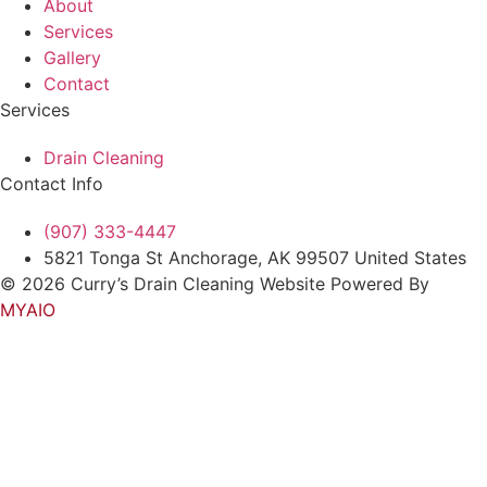
About
Services
Gallery
Contact
Services
Drain Cleaning
Contact Info
(907) 333-4447
5821 Tonga St Anchorage, AK 99507 United States
© 2026 Curry’s Drain Cleaning Website Powered By
MYAIO