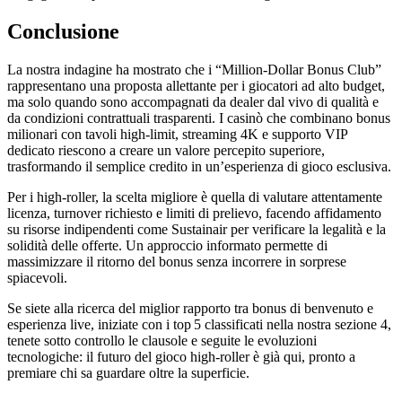
Conclusione
La nostra indagine ha mostrato che i “Million‑Dollar Bonus Club”
rappresentano una proposta allettante per i giocatori ad alto budget,
ma solo quando sono accompagnati da dealer dal vivo di qualità e
da condizioni contrattuali trasparenti. I casinò che combinano bonus
milionari con tavoli high‑limit, streaming 4K e supporto VIP
dedicato riescono a creare un valore percepito superiore,
trasformando il semplice credito in un’esperienza di gioco esclusiva.
Per i high‑roller, la scelta migliore è quella di valutare attentamente
licenza, turnover richiesto e limiti di prelievo, facendo affidamento
su risorse indipendenti come Sustainair per verificare la legalità e la
solidità delle offerte. Un approccio informato permette di
massimizzare il ritorno del bonus senza incorrere in sorprese
spiacevoli.
Se siete alla ricerca del miglior rapporto tra bonus di benvenuto e
esperienza live, iniziate con i top 5 classificati nella nostra sezione 4,
tenete sotto controllo le clausole e seguite le evoluzioni
tecnologiche: il futuro del gioco high‑roller è già qui, pronto a
premiare chi sa guardare oltre la superficie.