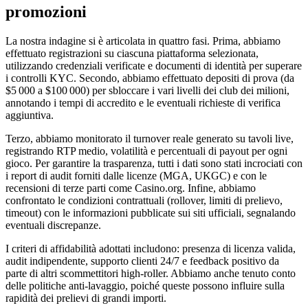
promozioni
La nostra indagine si è articolata in quattro fasi. Prima, abbiamo
effettuato registrazioni su ciascuna piattaforma selezionata,
utilizzando credenziali verificate e documenti di identità per superare
i controlli KYC. Secondo, abbiamo effettuato depositi di prova (da
$5 000 a $100 000) per sbloccare i vari livelli dei club dei milioni,
annotando i tempi di accredito e le eventuali richieste di verifica
aggiuntiva.
Terzo, abbiamo monitorato il turnover reale generato su tavoli live,
registrando RTP medio, volatilità e percentuali di payout per ogni
gioco. Per garantire la trasparenza, tutti i dati sono stati incrociati con
i report di audit forniti dalle licenze (MGA, UKGC) e con le
recensioni di terze parti come Casino.org. Infine, abbiamo
confrontato le condizioni contrattuali (rollover, limiti di prelievo,
timeout) con le informazioni pubblicate sui siti ufficiali, segnalando
eventuali discrepanze.
I criteri di affidabilità adottati includono: presenza di licenza valida,
audit indipendente, supporto clienti 24/7 e feedback positivo da
parte di altri scommettitori high‑roller. Abbiamo anche tenuto conto
delle politiche anti‑lavaggio, poiché queste possono influire sulla
rapidità dei prelievi di grandi importi.