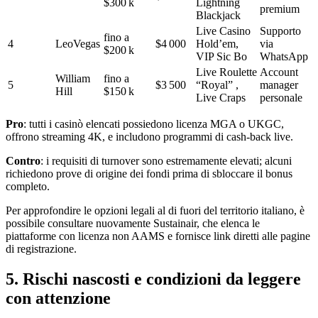
$300 k
Lightning
premium
Blackjack
Live Casino
Supporto
fino a
4
LeoVegas
$4 000
Hold’em,
via
$200 k
VIP Sic Bo
WhatsApp
Live Roulette
Account
William
fino a
5
$3 500
“Royal” ,
manager
Hill
$150 k
Live Craps
personale
Pro
: tutti i casinò elencati possiedono licenza MGA o UKGC,
offrono streaming 4K, e includono programmi di cash‑back live.
Contro
: i requisiti di turnover sono estremamente elevati; alcuni
richiedono prove di origine dei fondi prima di sbloccare il bonus
completo.
Per approfondire le opzioni legali al di fuori del territorio italiano, è
possibile consultare nuovamente Sustainair, che elenca le
piattaforme con licenza non AAMS e fornisce link diretti alle pagine
di registrazione.
5. Rischi nascosti e condizioni da leggere
con attenzione