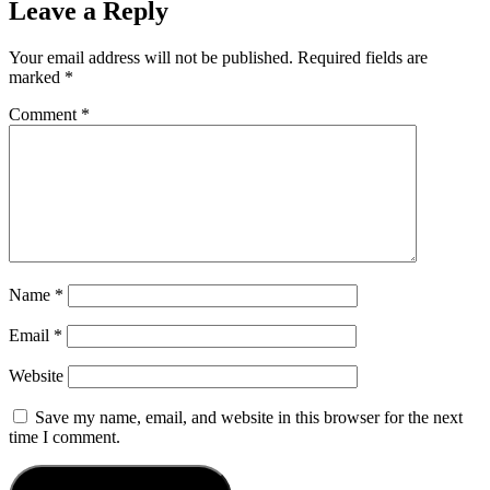
Leave a Reply
Your email address will not be published.
Required fields are
marked
*
Comment
*
Name
*
Email
*
Website
Save my name, email, and website in this browser for the next
time I comment.