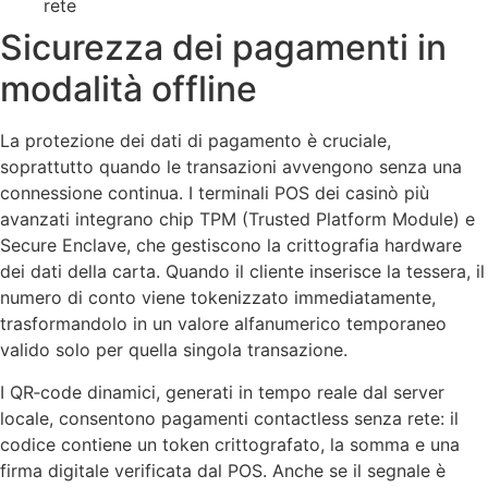
rete
Sicurezza dei pagamenti in
modalità offline
La protezione dei dati di pagamento è cruciale,
soprattutto quando le transazioni avvengono senza una
connessione continua. I terminali POS dei casinò più
avanzati integrano chip TPM (Trusted Platform Module) e
Secure Enclave, che gestiscono la crittografia hardware
dei dati della carta. Quando il cliente inserisce la tessera, il
numero di conto viene tokenizzato immediatamente,
trasformandolo in un valore alfanumerico temporaneo
valido solo per quella singola transazione.
I QR‑code dinamici, generati in tempo reale dal server
locale, consentono pagamenti contactless senza rete: il
codice contiene un token crittografato, la somma e una
firma digitale verificata dal POS. Anche se il segnale è