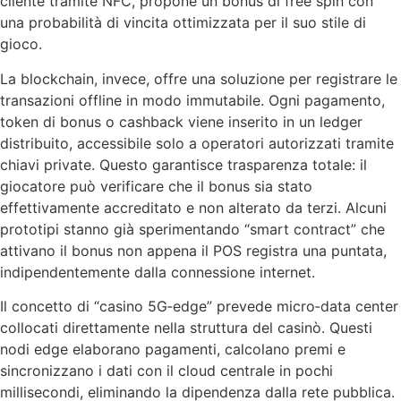
cliente tramite NFC, propone un bonus di free spin con
una probabilità di vincita ottimizzata per il suo stile di
gioco.
La blockchain, invece, offre una soluzione per registrare le
transazioni offline in modo immutabile. Ogni pagamento,
token di bonus o cashback viene inserito in un ledger
distribuito, accessibile solo a operatori autorizzati tramite
chiavi private. Questo garantisce trasparenza totale: il
giocatore può verificare che il bonus sia stato
effettivamente accreditato e non alterato da terzi. Alcuni
prototipi stanno già sperimentando “smart contract” che
attivano il bonus non appena il POS registra una puntata,
indipendentemente dalla connessione internet.
Il concetto di “casino 5G‑edge” prevede micro‑data center
collocati direttamente nella struttura del casinò. Questi
nodi edge elaborano pagamenti, calcolano premi e
sincronizzano i dati con il cloud centrale in pochi
millisecondi, eliminando la dipendenza dalla rete pubblica.