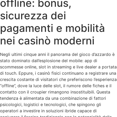
offline: bonus,
sicurezza dei
pagamenti e mobilità
nei casinò moderni
Negli ultimi cinque anni il panorama del gioco d’azzardo è
stato dominato dall’esplosione del mobile: app di
scommesse online, slot in streaming e live dealer a portata
di touch. Eppure, i casinò fisici continuano a registrare una
crescita costante di visitatori che preferiscono l’esperienza
“offline”, dove la luce delle slot, il rumore delle fiches e il
contatto con il croupier rimangono insostituibili. Questa
tendenza è alimentata da una combinazione di fattori
psicologici, logistici e tecnologici, che spingono gli
operatori a investire in soluzioni ibride capace di