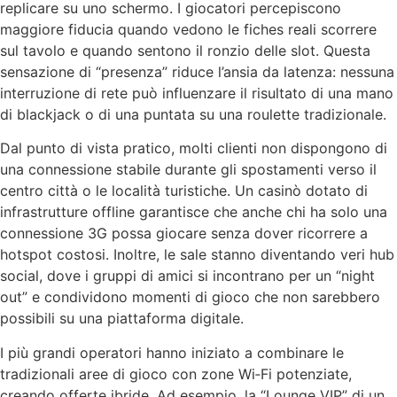
replicare su uno schermo. I giocatori percepiscono
maggiore fiducia quando vedono le fiches reali scorrere
sul tavolo e quando sentono il ronzio delle slot. Questa
sensazione di “presenza” riduce l’ansia da latenza: nessuna
interruzione di rete può influenzare il risultato di una mano
di blackjack o di una puntata su una roulette tradizionale.
Dal punto di vista pratico, molti clienti non dispongono di
una connessione stabile durante gli spostamenti verso il
centro città o le località turistiche. Un casinò dotato di
infrastrutture offline garantisce che anche chi ha solo una
connessione 3G possa giocare senza dover ricorrere a
hotspot costosi. Inoltre, le sale stanno diventando veri hub
social, dove i gruppi di amici si incontrano per un “night
out” e condividono momenti di gioco che non sarebbero
possibili su una piattaforma digitale.
I più grandi operatori hanno iniziato a combinare le
tradizionali aree di gioco con zone Wi‑Fi potenziate,
creando offerte ibride. Ad esempio, la “Lounge VIP” di un