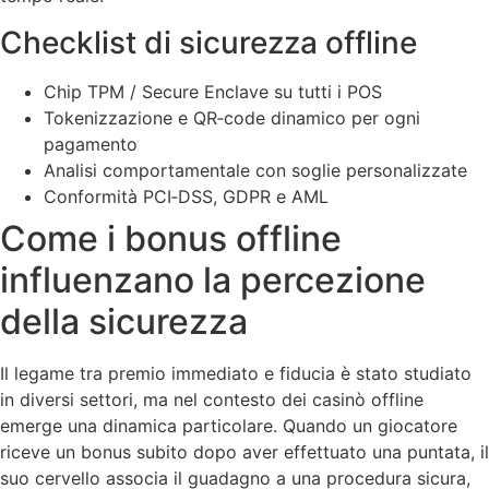
Checklist di sicurezza offline
Chip TPM / Secure Enclave su tutti i POS
Tokenizzazione e QR‑code dinamico per ogni
pagamento
Analisi comportamentale con soglie personalizzate
Conformità PCI‑DSS, GDPR e AML
Come i bonus offline
influenzano la percezione
della sicurezza
Il legame tra premio immediato e fiducia è stato studiato
in diversi settori, ma nel contesto dei casinò offline
emerge una dinamica particolare. Quando un giocatore
riceve un bonus subito dopo aver effettuato una puntata, il
suo cervello associa il guadagno a una procedura sicura,