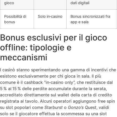
gioco
dati digitali
Possibilità di
Solo in‑casino
Bonus sincronizzati fra
bonus
app e sala
Bonus esclusivi per il gioco
offline: tipologie e
meccanismi
I casinò stanno sperimentando una gamma di incentivi che
esistono esclusivamente per chi gioca in sala. Il più
comune è il cashback “in‑casino only”, che restituisce dal
5 % al 15 % delle perdite accumulate durante la serata,
accreditato direttamente sul wallet della carta di credito
registrata al tavolo. Alcuni operatori aggiungono free spin
su slot popolari come
Starburst
o
Gonzo’s Quest
, validi
solo se il giocatore effettua la scommessa su una slot