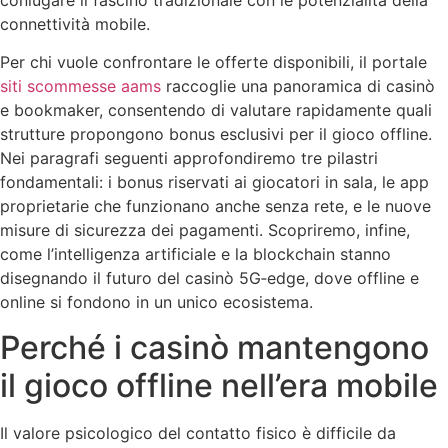
coniugare il fascino tradizionale con le potenzialità della
connettività mobile.
Per chi vuole confrontare le offerte disponibili, il portale
siti scommesse aams
raccoglie una panoramica di casinò
e bookmaker, consentendo di valutare rapidamente quali
strutture propongono bonus esclusivi per il gioco offline.
Nei paragrafi seguenti approfondiremo tre pilastri
fondamentali: i bonus riservati ai giocatori in sala, le app
proprietarie che funzionano anche senza rete, e le nuove
misure di sicurezza dei pagamenti. Scopriremo, infine,
come l’intelligenza artificiale e la blockchain stanno
disegnando il futuro del casinò 5G‑edge, dove offline e
online si fondono in un unico ecosistema.
Perché i casinò mantengono
il gioco offline nell’era mobile
Il valore psicologico del contatto fisico è difficile da