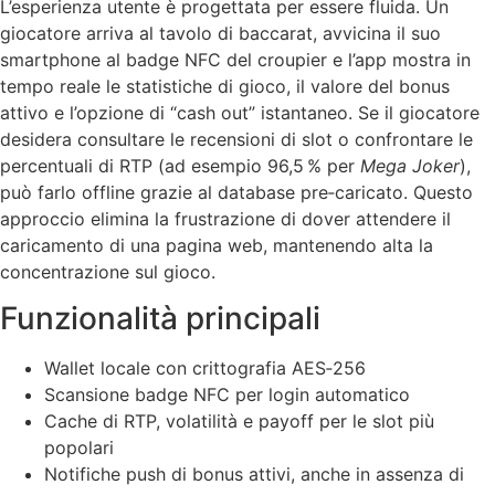
L’esperienza utente è progettata per essere fluida. Un
giocatore arriva al tavolo di baccarat, avvicina il suo
smartphone al badge NFC del croupier e l’app mostra in
tempo reale le statistiche di gioco, il valore del bonus
attivo e l’opzione di “cash out” istantaneo. Se il giocatore
desidera consultare le recensioni di slot o confrontare le
percentuali di RTP (ad esempio 96,5 % per
Mega Joker
),
può farlo offline grazie al database pre‑caricato. Questo
approccio elimina la frustrazione di dover attendere il
caricamento di una pagina web, mantenendo alta la
concentrazione sul gioco.
Funzionalità principali
Wallet locale con crittografia AES‑256
Scansione badge NFC per login automatico
Cache di RTP, volatilità e payoff per le slot più
popolari
Notifiche push di bonus attivi, anche in assenza di