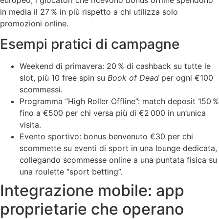
in media il 27 % in più rispetto a chi utilizza solo
promozioni online.
Esempi pratici di campagne
Weekend di primavera: 20 % di cashback su tutte le
slot, più 10 free spin su
Book of Dead
per ogni €100
scommessi.
Programma “High Roller Offline”: match deposit 150 %
fino a €500 per chi versa più di €2 000 in un’unica
visita.
Evento sportivo: bonus benvenuto €30 per chi
scommette su eventi di sport in una lounge dedicata,
collegando scommesse online a una puntata fisica su
una roulette “sport betting”.
Integrazione mobile: app
proprietarie che operano