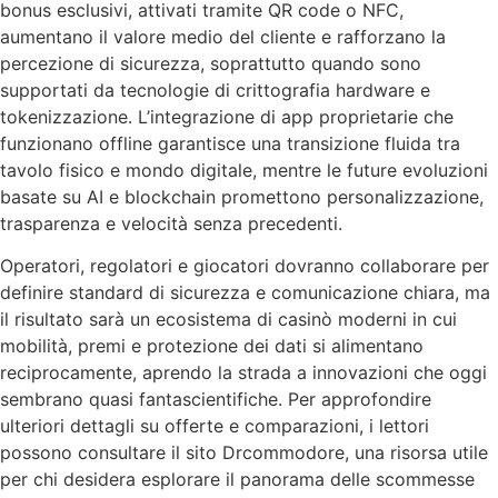
bonus esclusivi, attivati tramite QR code o NFC,
aumentano il valore medio del cliente e rafforzano la
percezione di sicurezza, soprattutto quando sono
supportati da tecnologie di crittografia hardware e
tokenizzazione. L’integrazione di app proprietarie che
funzionano offline garantisce una transizione fluida tra
tavolo fisico e mondo digitale, mentre le future evoluzioni
basate su AI e blockchain promettono personalizzazione,
trasparenza e velocità senza precedenti.
Operatori, regolatori e giocatori dovranno collaborare per
definire standard di sicurezza e comunicazione chiara, ma
il risultato sarà un ecosistema di casinò moderni in cui
mobilità, premi e protezione dei dati si alimentano
reciprocamente, aprendo la strada a innovazioni che oggi
sembrano quasi fantascientifiche. Per approfondire
ulteriori dettagli su offerte e comparazioni, i lettori
possono consultare il sito Drcommodore, una risorsa utile
per chi desidera esplorare il panorama delle scommesse