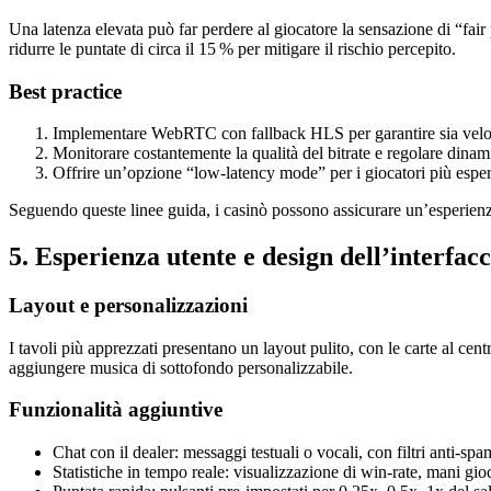
Una latenza elevata può far perdere al giocatore la sensazione di “fair 
ridurre le puntate di circa il 15 % per mitigare il rischio percepito.
Best practice
Implementare WebRTC con fallback HLS per garantire sia veloci
Monitorare costantemente la qualità del bitrate e regolare dinam
Offrire un’opzione “low‑latency mode” per i giocatori più espert
Seguendo queste linee guida, i casinò possono assicurare un’esperienza
5. Esperienza utente e design dell’interfacc
Layout e personalizzazioni
I tavoli più apprezzati presentano un layout pulito, con le carte al cent
aggiungere musica di sottofondo personalizzabile.
Funzionalità aggiuntive
Chat con il dealer: messaggi testuali o vocali, con filtri anti‑spa
Statistiche in tempo reale: visualizzazione di win‑rate, mani gioc