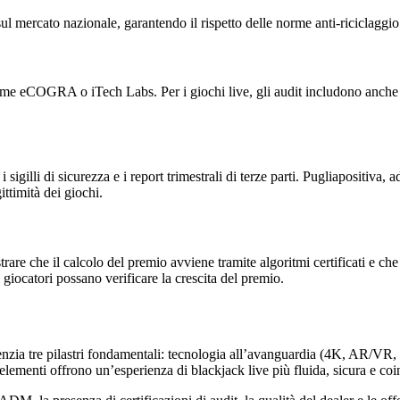
sul mercato nazionale, garantendo il rispetto delle norme anti‑riciclaggio
ome eCOGRA o iTech Labs. Per i giochi live, gli audit includono anche la
 i sigilli di sicurezza e i report trimestrali di terze parti. Pugliapositiva
ittimità dei giochi.
rare che il calcolo del premio avviene tramite algoritmi certificati e ch
 i giocatori possano verificare la crescita del premio.
denzia tre pilastri fondamentali: tecnologia all’avanguardia (4K, AR/VR, 
elementi offrono un’esperienza di blackjack live più fluida, sicura e co