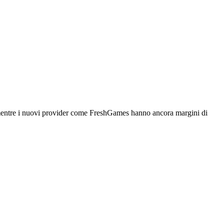
), mentre i nuovi provider come FreshGames hanno ancora margini di