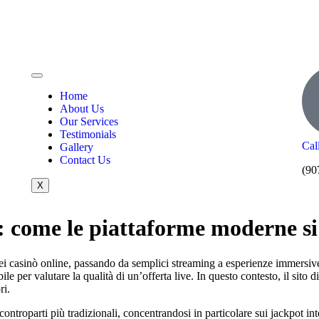
Home
About Us
Our Services
Testimonials
Cal
Gallery
Contact Us
(90
X
ve: come le piattaforme moderne s
ei casinò online, passando da semplici streaming a esperienze immersive 
le per valutare la qualità di un’offerta live. In questo contesto, il sito 
ri.
ontroparti più tradizionali, concentrandosi in particolare sui jackpot inte