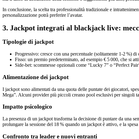
In conclusione, la scelta tra professionalità tradizionale e intrattenime
personalizzazione potrà preferire l’avatar.
3. Jackpot integrati al blackjack live: mecc
Tipologie di jackpot
Progressivo: cresce con una percentuale (solitamente 1‑2 %) di og
Fisso: un premio predeterminato, ad esempio € 5 000, che si atti
Side‑bet: scommesse opzionali come “Lucky 7” o “Perfect Pair”,
Alimentazione dei jackpot
I jackpot sono alimentati da una quota delle puntate dei giocatori, sp
Mega”. Alcuni provider più piccoli creano pool esclusivi per singoli t
Impatto psicologico
La presenza di un jackpot trasforma la decisione di puntare da una se
prolungare la sessione del 18 % quando un jackpot è attivo, e la spes
Confronto tra leader e nuovi entranti