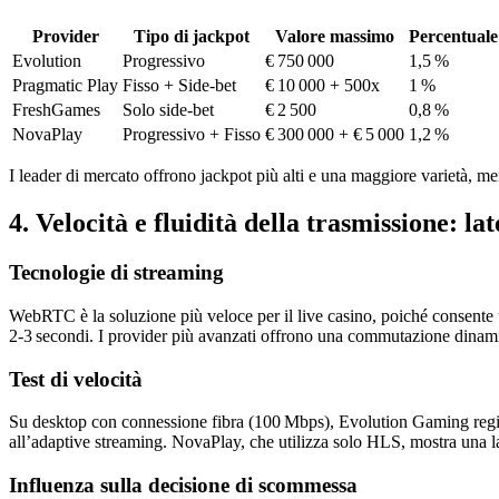
Provider
Tipo di jackpot
Valore massimo
Percentuale
Evolution
Progressivo
€ 750 000
1,5 %
Pragmatic Play
Fisso + Side‑bet
€ 10 000 + 500x
1 %
FreshGames
Solo side‑bet
€ 2 500
0,8 %
NovaPlay
Progressivo + Fisso
€ 300 000 + € 5 000
1,2 %
I leader di mercato offrono jackpot più alti e una maggiore varietà, men
4. Velocità e fluidità della trasmissione: l
Tecnologie di streaming
WebRTC è la soluzione più veloce per il live casino, poiché consente 
2‑3 secondi. I provider più avanzati offrono una commutazione dinam
Test di velocità
Su desktop con connessione fibra (100 Mbps), Evolution Gaming registr
all’adaptive streaming. NovaPlay, che utilizza solo HLS, mostra una laten
Influenza sulla decisione di scommessa