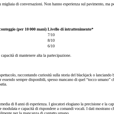
u migliaia di conversazioni. Non hanno esperienza sul pavimento, ma pos
conteggio (per 10 000 mani)
Livello di intrattenimento*
7/10
8/10
6/10
 capacità di mantenere alta la partecipazione.
ettacolo, raccontando curiosità sulla storia del blackjack o lanciando 
r essendo sempre disponibili, spesso mancano di quel “tocco umano” che re
atia.
edia di 8 anni di esperienza. I giocatori elogiano la precisione e la cap
e modulata e capacità di rispondere a comandi vocali. I dati mostrano ch
bilmente per la mancanza di contatto umano.