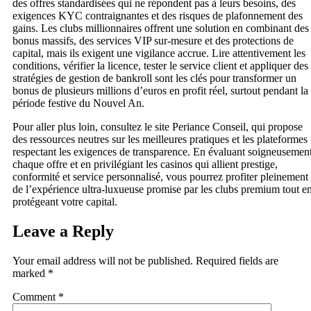
des offres standardisées qui ne répondent pas à leurs besoins, des
exigences KYC contraignantes et des risques de plafonnement des
gains. Les clubs millionnaires offrent une solution en combinant des
bonus massifs, des services VIP sur‑mesure et des protections de
capital, mais ils exigent une vigilance accrue. Lire attentivement les
conditions, vérifier la licence, tester le service client et appliquer des
stratégies de gestion de bankroll sont les clés pour transformer un
bonus de plusieurs millions d’euros en profit réel, surtout pendant la
période festive du Nouvel An.
Pour aller plus loin, consultez le site Periance Conseil, qui propose
des ressources neutres sur les meilleures pratiques et les plateformes
respectant les exigences de transparence. En évaluant soigneusemen
chaque offre et en privilégiant les casinos qui allient prestige,
conformité et service personnalisé, vous pourrez profiter pleinement
de l’expérience ultra‑luxueuse promise par les clubs premium tout e
protégeant votre capital.
Leave a Reply
Your email address will not be published.
Required fields are
marked
*
Comment
*