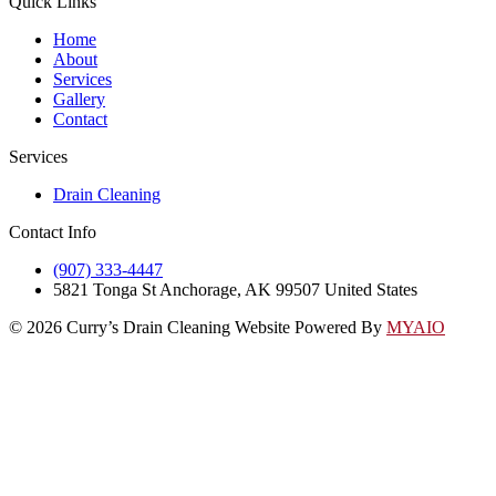
Quick Links
Home
About
Services
Gallery
Contact
Services
Drain Cleaning
Contact Info
(907) 333-4447
5821 Tonga St Anchorage, AK 99507 United States
© 2026 Curry’s Drain Cleaning Website Powered By
MYAIO