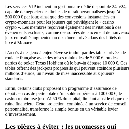
Les services VIP incluent un gestionnaire dédié disponible 24 h/24,
capable de négocier des limites de retrait personnalisées jusqu’à
500 000 € par jour, ainsi que des conversions instantanées en
crypto‑monnaies pour les joueurs qui privilégient le « casino
crypto ». Les membres reçoivent également des invitations à des
événements exclusifs, comme des soirées de lancement de nouveau
jeux en réalité augmentée ou des dîners privés dans des hôtels de
luxe à Monaco.
L’accès à des jeux à enjeu élevé se traduit par des tables privées de
roulette française avec des mises minimales de 5 000 €, ou des
parties de poker Texas Hold’em où le buy‑in dépasse 10 000 €. Ces
tables offrent des jackpots progressifs qui peuvent atteindre plusieur
millions d’euros, un niveau de mise inaccessible aux joueurs
standards.
Enfin, certains clubs proposent un programme d’assurance de
dépôt : en cas de perte totale d’un solde supérieur à 100 000 €, le
casino rembourse jusqu’à 50 % du capital, limitant ainsi le risque de
ruine financière. Cette protection, combinée à un service de conseil
personnalisé, transforme le simple bonus en un véritable levier
d’investissement.
Les pièges à éviter : les promesses qui