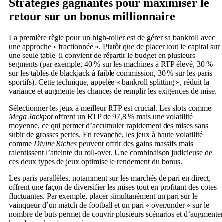
Stratégies gagnantes pour maximiser le
retour sur un bonus millionnaire
La première règle pour un high‑roller est de gérer sa bankroll avec
une approche « fractionnée ». Plutôt que de placer tout le capital sur
une seule table, il convient de répartir le budget en plusieurs
segments (par exemple, 40 % sur les machines à RTP élevé, 30 %
sur les tables de blackjack à faible commission, 30 % sur les paris
sportifs). Cette technique, appelée « bankroll splitting », réduit la
variance et augmente les chances de remplir les exigences de mise.
Sélectionner les jeux à meilleur RTP est crucial. Les slots comme
Mega Jackpot
offrent un RTP de 97,8 % mais une volatilité
moyenne, ce qui permet d’accumuler rapidement des mises sans
subir de grosses pertes. En revanche, les jeux à haute volatilité
comme
Divine Riches
peuvent offrir des gains massifs mais
ralentissent l’atteinte du roll‑over. Une combinaison judicieuse de
ces deux types de jeux optimise le rendement du bonus.
Les paris parallèles, notamment sur les marchés de pari en direct,
offrent une façon de diversifier les mises tout en profitant des cotes
fluctuantes. Par exemple, placer simultanément un pari sur le
vainqueur d’un match de football et un pari « over/under » sur le
nombre de buts permet de couvrir plusieurs scénarios et d’augmente