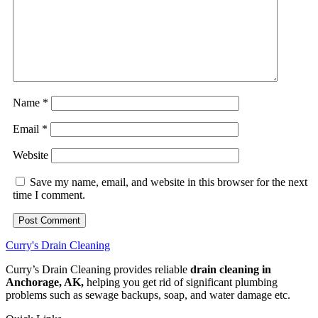
Name
*
Email
*
Website
Save my name, email, and website in this browser for the next
time I comment.
Curry's Drain Cleaning
Curry’s Drain Cleaning provides reliable
drain cleaning in
Anchorage, AK,
helping you get rid of significant plumbing
problems such as sewage backups, soap, and water damage etc.