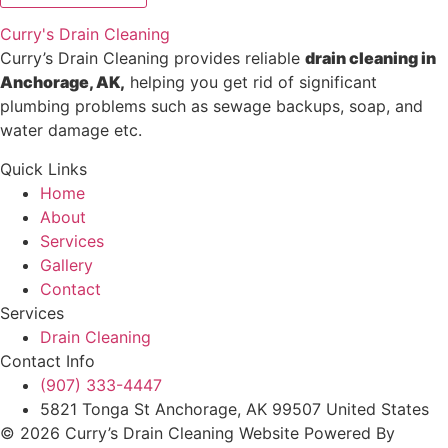
Curry's Drain Cleaning
Curry’s Drain Cleaning provides reliable
drain cleaning in
Anchorage, AK,
helping you get rid of significant
plumbing problems such as sewage backups, soap, and
water damage etc.
Quick Links
Home
About
Services
Gallery
Contact
Services
Drain Cleaning
Contact Info
(907) 333-4447
5821 Tonga St Anchorage, AK 99507 United States
© 2026 Curry’s Drain Cleaning Website Powered By