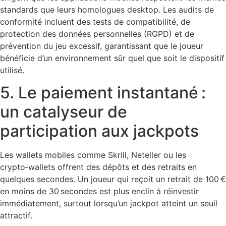
standards que leurs homologues desktop. Les audits de
conformité incluent des tests de compatibilité, de
protection des données personnelles (RGPD) et de
prévention du jeu excessif, garantissant que le joueur
bénéficie d’un environnement sûr quel que soit le dispositif
utilisé.
5. Le paiement instantané :
un catalyseur de
participation aux jackpots
Les wallets mobiles comme Skrill, Neteller ou les
crypto‑wallets offrent des dépôts et des retraits en
quelques secondes. Un joueur qui reçoit un retrait de 100 €
en moins de 30 secondes est plus enclin à réinvestir
immédiatement, surtout lorsqu’un jackpot atteint un seuil
attractif.