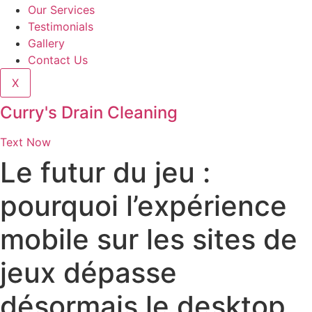
Our Services
Testimonials
Gallery
Contact Us
X
Curry's Drain Cleaning
Text Now
Le futur du jeu :
pourquoi l’expérience
mobile sur les sites de
jeux dépasse
désormais le desktop