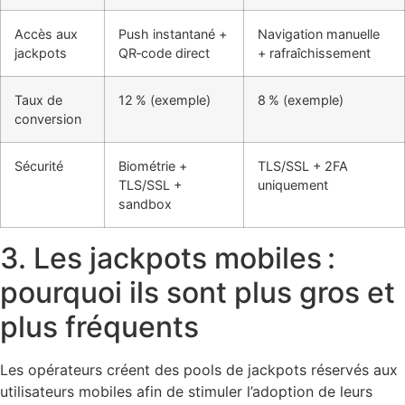
Accès aux
Push instantané +
Navigation manuelle
jackpots
QR‑code direct
+ rafraîchissement
Taux de
12 % (exemple)
8 % (exemple)
conversion
Sécurité
Biométrie +
TLS/SSL + 2FA
TLS/SSL +
uniquement
sandbox
3. Les jackpots mobiles :
pourquoi ils sont plus gros et
plus fréquents
Les opérateurs créent des pools de jackpots réservés aux
utilisateurs mobiles afin de stimuler l’adoption de leurs