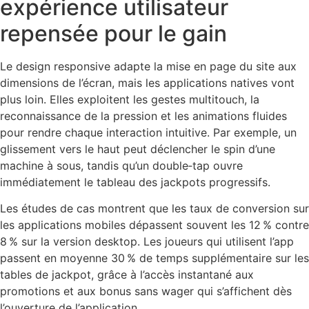
expérience utilisateur
repensée pour le gain
Le design responsive adapte la mise en page du site aux
dimensions de l’écran, mais les applications natives vont
plus loin. Elles exploitent les gestes multitouch, la
reconnaissance de la pression et les animations fluides
pour rendre chaque interaction intuitive. Par exemple, un
glissement vers le haut peut déclencher le spin d’une
machine à sous, tandis qu’un double‑tap ouvre
immédiatement le tableau des jackpots progressifs.
Les études de cas montrent que les taux de conversion sur
les applications mobiles dépassent souvent les 12 % contre
8 % sur la version desktop. Les joueurs qui utilisent l’app
passent en moyenne 30 % de temps supplémentaire sur les
tables de jackpot, grâce à l’accès instantané aux
promotions et aux bonus sans wager qui s’affichent dès
l’ouverture de l’application.