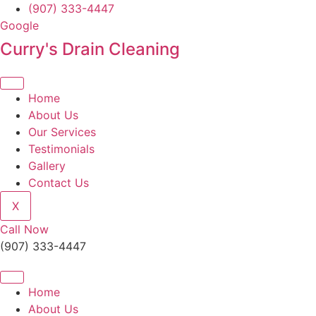
Skip
(907) 333-4447
to
Google
content
Curry's Drain Cleaning
Home
About Us
Our Services
Testimonials
Gallery
Contact Us
X
Call Now
(907) 333-4447
Home
About Us