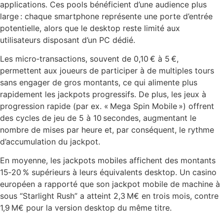
applications. Ces pools bénéficient d’une audience plus
large : chaque smartphone représente une porte d’entrée
potentielle, alors que le desktop reste limité aux
utilisateurs disposant d’un PC dédié.
Les micro‑transactions, souvent de 0,10 € à 5 €,
permettent aux joueurs de participer à de multiples tours
sans engager de gros montants, ce qui alimente plus
rapidement les jackpots progressifs. De plus, les jeux à
progression rapide (par ex. « Mega Spin Mobile ») offrent
des cycles de jeu de 5 à 10 secondes, augmentant le
nombre de mises par heure et, par conséquent, le rythme
d’accumulation du jackpot.
En moyenne, les jackpots mobiles affichent des montants
15‑20 % supérieurs à leurs équivalents desktop. Un casino
européen a rapporté que son jackpot mobile de machine à
sous “Starlight Rush” a atteint 2,3 M€ en trois mois, contre
1,9 M€ pour la version desktop du même titre.