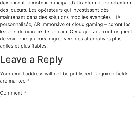
deviennent le moteur principal d’attraction et de rétention
des joueurs. Les opérateurs qui investissent dès
maintenant dans des solutions mobiles avancées – IA
personnalisée, AR immersive et cloud gaming – seront les
leaders du marché de demain. Ceux qui tarderont risquent
de voir leurs joueurs migrer vers des alternatives plus
agiles et plus fiables.
Leave a Reply
Your email address will not be published.
Required fields
are marked
*
Comment
*