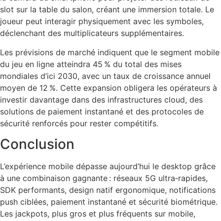
slot sur la table du salon, créant une immersion totale. Le
joueur peut interagir physiquement avec les symboles,
déclenchant des multiplicateurs supplémentaires.
Les prévisions de marché indiquent que le segment mobile
du jeu en ligne atteindra 45 % du total des mises
mondiales d’ici 2030, avec un taux de croissance annuel
moyen de 12 %. Cette expansion obligera les opérateurs à
investir davantage dans des infrastructures cloud, des
solutions de paiement instantané et des protocoles de
sécurité renforcés pour rester compétitifs.
Conclusion
L’expérience mobile dépasse aujourd’hui le desktop grâce
à une combinaison gagnante : réseaux 5G ultra‑rapides,
SDK performants, design natif ergonomique, notifications
push ciblées, paiement instantané et sécurité biométrique.
Les jackpots, plus gros et plus fréquents sur mobile,