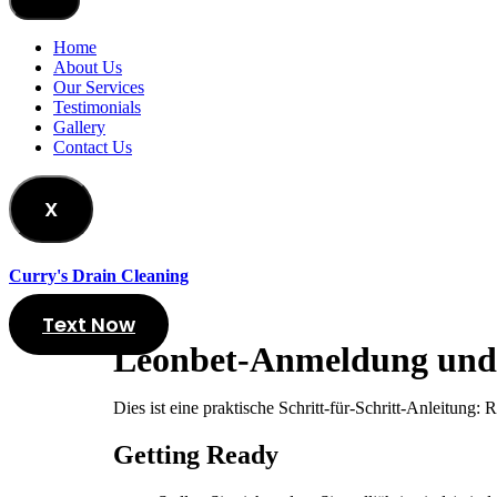
Home
About Us
Our Services
Testimonials
Gallery
Contact Us
X
Curry's Drain Cleaning
Text Now
Leonbet-Anmeldung und B
Dies ist eine praktische Schritt-für-Schritt-Anleitung
Getting Ready