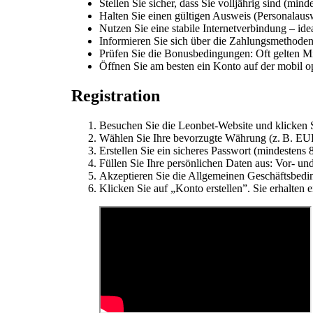
Stellen Sie sicher, dass Sie volljährig sind (mind
Halten Sie einen gültigen Ausweis (Personalauswei
Nutzen Sie eine stabile Internetverbindung – i
Informieren Sie sich über die Zahlungsmethoden
Prüfen Sie die Bonusbedingungen: Oft gelten 
Öffnen Sie am besten ein Konto auf der mobil o
Registration
Besuchen Sie die Leonbet-Website und klicken S
Wählen Sie Ihre bevorzugte Währung (z. B. EUR
Erstellen Sie ein sicheres Passwort (mindestens
Füllen Sie Ihre persönlichen Daten aus: Vor‑ 
Akzeptieren Sie die Allgemeinen Geschäftsbeding
Klicken Sie auf „Konto erstellen”. Sie erhalten 