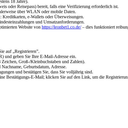
estens 18 Jahre).
s oder Reisepass) bereit, falls eine Verifizierung erforderlich ist.
dealerweise über WLAN oder mobile Daten.
: Kreditkarten, e-Wallets oder Überweisungen.
Mindesteinzahlungen und Umsatzanforderungen.
ptimierten Website von
https://leonbet1.co.de/
– dies funktioniert reibu
ie auf „Registrieren”.
) und geben Sie Ihre E‑Mail-Adresse ein.
 8 Zeichen, Groß‑/Kleinbuchstaben und Zahlen).
und Nachname, Geburtsdatum, Adresse.
ungen und bestätigen Sie, dass Sie volljährig sind.
eine Bestätigungs-E‑Mail; klicken Sie auf den Link, um die Registrieru