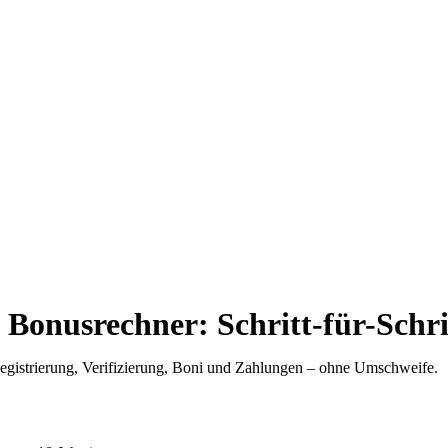
onusrechner: Schritt-für-Schri
: Registrierung, Verifizierung, Boni und Zahlungen – ohne Umschweife.