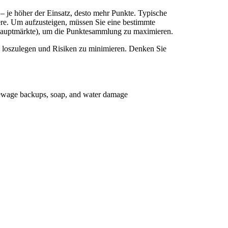
– je höher der Einsatz, desto mehr Punkte. Typische
re. Um aufzusteigen, müssen Sie eine bestimmte
l‑Hauptmärkte), um die Punktesammlung zu maximieren.
l loszulegen und Risiken zu minimieren. Denken Sie
 sewage backups, soap, and water damage