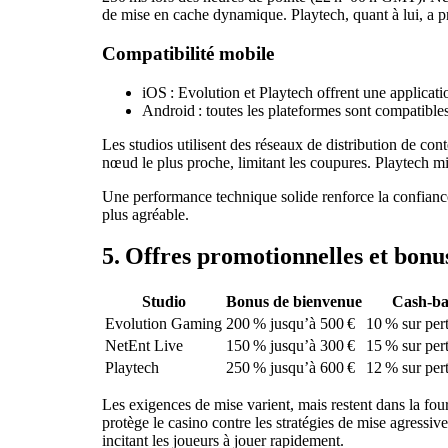
de mise en cache dynamique. Playtech, quant à lui, a p
Compatibilité mobile
iOS : Evolution et Playtech offrent une applicat
Android : toutes les plateformes sont compatible
Les studios utilisent des réseaux de distribution de co
nœud le plus proche, limitant les coupures. Playtech mi
Une performance technique solide renforce la confiance
plus agréable.
5. Offres promotionnelles et bonus
Studio
Bonus de bienvenue
Cash‑ba
Evolution Gaming
200 % jusqu’à 500 €
10 % sur per
NetEnt Live
150 % jusqu’à 300 €
15 % sur per
Playtech
250 % jusqu’à 600 €
12 % sur per
Les exigences de mise varient, mais restent dans la four
protège le casino contre les stratégies de mise agressive
incitant les joueurs à jouer rapidement.