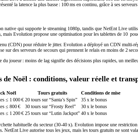
résenté la latence la plus basse : 100 ms en continu, grâce à ses serve
ion native qui supporte le streaming 1080p, tandis que NetEnt Live util
s, mais Evolution propose une optimisation pour les tablettes de 10 pou
ntenu (CDN) pour réduire le jitter. Evolution a déployé un CDN multi‑rég
se sur des serveurs de secours qui prennent le relais en moins de 2 sec
 du joueur : moins de lag signifie des décisions plus rapides, un meill
 de Noël : conditions, valeur réelle et tran
ck Noël
Tours gratuits
Conditions de mise
tes ≤ 1 000 €
20 tours sur “Santa’s Spin”
35 x le bonus
tes ≤ 800 €
30 tours sur “Frosty Reel”
30 x le bonus
tes ≤ 1 200 €
25 tours sur “Lutin Jackpot”
40 x le bonus
chette habituelle du secteur (30‑40 x). Evolution impose une restriction
s. NetEnt Live autorise tous les jeux, mais les tours gratuits ne sont val