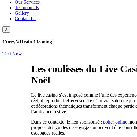
Our Services
Testimonials
Gallery
Contact Us
X
Curry's Drain Cleaning
Text Now
Les coulisses du Live Casi
Noël
Le live casino s’est imposé comme l’une des expériences
réel, il reproduit l’effervescence d’un vrai salon de j
et décorations thématiques transforment chaque partie en
l’ambiance festive.
Dans ce contexte, le lien sponsorisé :
poker online
mont
propose des guides de voyage qui peuvent être consultés 
escapades réelles.