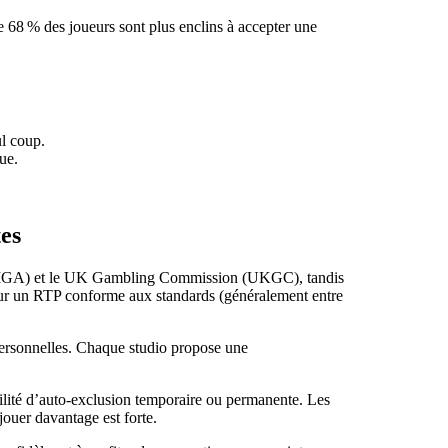
 68 % des joueurs sont plus enclins à accepter une
ul coup.
ue.
tes
ity (MGA) et le UK Gambling Commission (UKGC), tandis
pour un RTP conforme aux standards (généralement entre
 personnelles. Chaque studio propose une
ibilité d’auto‑exclusion temporaire ou permanente. Les
jouer davantage est forte.