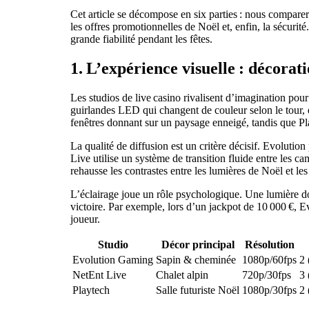
Cet article se décompose en six parties : nous comparero
les offres promotionnelles de Noël et, enfin, la sécurité.
grande fiabilité pendant les fêtes.
1. L’expérience visuelle : décorat
Les studios de live casino rivalisent d’imagination pou
guirlandes LED qui changent de couleur selon le tour, 
fenêtres donnant sur un paysage enneigé, tandis que Pla
La qualité de diffusion est un critère décisif. Evoluti
Live utilise un système de transition fluide entre les 
rehausse les contrastes entre les lumières de Noël et le
L’éclairage joue un rôle psychologique. Une lumière dou
victoire. Par exemple, lors d’un jackpot de 10 000 €, Evo
joueur.
Studio
Décor principal
Résolution
Evolution Gaming
Sapin & cheminée
1080p/60fps
2 
NetEnt Live
Chalet alpin
720p/30fps
3 
Playtech
Salle futuriste Noël
1080p/30fps
2 