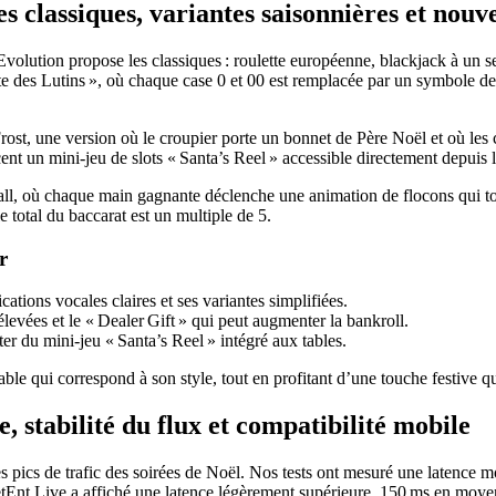
les classiques, variantes saisonnières et nouv
 Evolution propose les classiques : roulette européenne, blackjack à un 
ette des Lutins », où chaque case 0 et 00 est remplacée par un symbole 
rost, une version où le croupier porte un bonnet de Père Noël et où les
cent un mini‑jeu de slots « Santa’s Reel » accessible directement depuis la
ll, où chaque main gagnante déclenche une animation de flocons qui tom
e total du baccarat est un multiple de 5.
r
ations vocales claires et ses variantes simplifiées.
élevées et le « Dealer Gift » qui peut augmenter la bankroll.
ter du mini‑jeu « Santa’s Reel » intégré aux tables.
able qui correspond à son style, tout en profitant d’une touche festive q
, stabilité du flux et compatibilité mobile
 les pics de trafic des soirées de Noël. Nos tests ont mesuré une latenc
Ent Live a affiché une latence légèrement supérieure, 150 ms en moyen