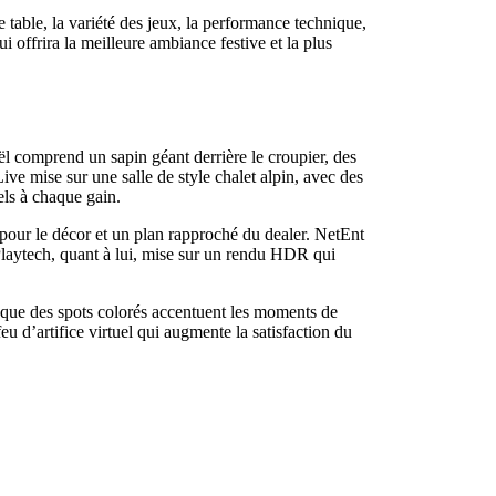
e table, la variété des jeux, la performance technique,
ui offrira la meilleure ambiance festive et la plus
ël comprend un sapin géant derrière le croupier, des
ve mise sur une salle de style chalet alpin, avec des
els à chaque gain.
 pour le décor et un plan rapproché du dealer. NetEnt
 Playtech, quant à lui, mise sur un rendu HDR qui
s que des spots colorés accentuent les moments de
eu d’artifice virtuel qui augmente la satisfaction du