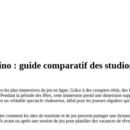
no : guide comparatif des studios
 les plus immersives du jeu en ligne. Grâce à des croupiers réels, des f
eu. Pendant la période des fêtes, cette immersion prend une dimension sup
 un véritable spectacle chaleureux, idéal pour les joueurs réguliers qui
re comment les sites de tourisme et de jeu peuvent partager une dynami
avant ou après une session de jeu pour planifier des vacances de rêve, cr