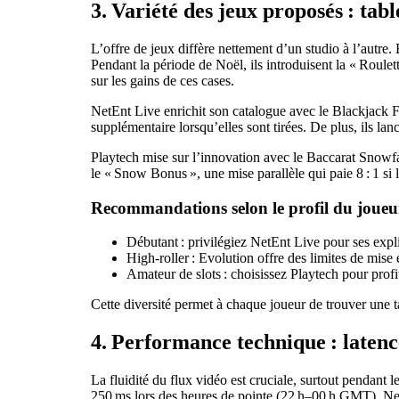
3. Variété des jeux proposés : tab
L’offre de jeux diffère nettement d’un studio à l’autre.
Pendant la période de Noël, ils introduisent la « Roul
sur les gains de ces cases.
NetEnt Live enrichit son catalogue avec le Blackjack F
supplémentaire lorsqu’elles sont tirées. De plus, ils lan
Playtech mise sur l’innovation avec le Baccarat Snowfa
le « Snow Bonus », une mise parallèle qui paie 8 : 1 si l
Recommandations selon le profil du joueu
Débutant : privilégiez NetEnt Live pour ses explic
High‑roller : Evolution offre des limites de mise 
Amateur de slots : choisissez Playtech pour profi
Cette diversité permet à chaque joueur de trouver une t
4. Performance technique : latence
La fluidité du flux vidéo est cruciale, surtout pendant
250 ms lors des heures de pointe (22 h–00 h GMT). Net