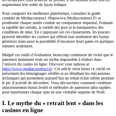
augmentant leur solde de façon ludique.
Pour comparer les meilleures plateformes, consultez le guide
complet de Mediaconstruct. Httpswww.Mediaconstruct.Fr se
positionne chaque année comme un comparateur impartial, évaluant
la rapidité des retraits, la variété des jeux et la transparence des
conditions de mise. En s’appuyant sur ces classements, les joueurs
peuvent identifier les casinos qui offrent non seulement des bonus
généreux mais aussi la possibilité d’encaisser leurs gains en quelques
minutes seulement.
Malgré ces outils d’évaluation, beaucoup continuent de croire que le
paiement instantané reste un mythe impossible à réaliser dans
l’univers du casino en ligne. Discover your options at
https://www.mediaconstruct.fr/
. Cet article vient briser ce cliché en
présentant des témoignages vérifiés et en détaillant les mécanismes
techniques qui permettent aujourd’hui un retrait éclair même pendant
le pic d’activité de décembre. Vous découvrirez comment combiner
astucieusement bonus festifs et méthodes de paiement ultra‑rapides
pour transformer chaque spin en une véritable surprise de Noël.
I. Le mythe du « retrait lent » dans les
casinos en ligne