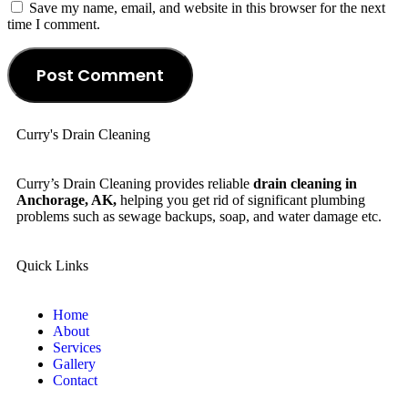
Save my name, email, and website in this browser for the next
time I comment.
Curry's Drain Cleaning
Curry’s Drain Cleaning provides reliable
drain cleaning in
Anchorage, AK,
helping you get rid of significant plumbing
problems such as sewage backups, soap, and water damage etc.
Quick Links
Home
About
Services
Gallery
Contact