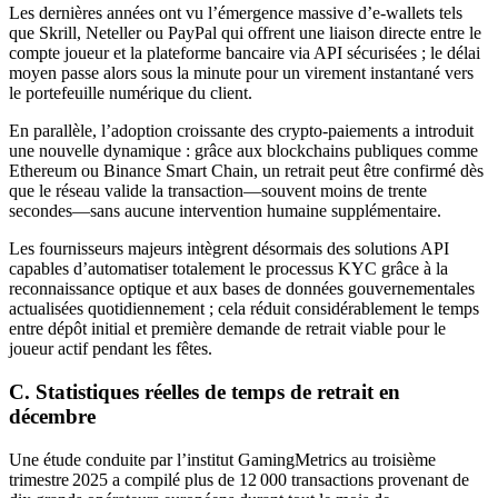
Les dernières années ont vu l’émergence massive d’e‑wallets tels
que Skrill, Neteller ou PayPal qui offrent une liaison directe entre le
compte joueur et la plateforme bancaire via API sécurisées ; le délai
moyen passe alors sous la minute pour un virement instantané vers
le portefeuille numérique du client.
En parallèle, l’adoption croissante des crypto‑paiements a introduit
une nouvelle dynamique : grâce aux blockchains publiques comme
Ethereum ou Binance Smart Chain, un retrait peut être confirmé dès
que le réseau valide la transaction—souvent moins de trente
secondes—sans aucune intervention humaine supplémentaire.
Les fournisseurs majeurs intègrent désormais des solutions API
capables d’automatiser totalement le processus KYC grâce à la
reconnaissance optique et aux bases de données gouvernementales
actualisées quotidiennement ; cela réduit considérablement le temps
entre dépôt initial et première demande de retrait viable pour le
joueur actif pendant les fêtes.
C. Statistiques réelles de temps de retrait en
décembre
Une étude conduite par l’institut GamingMetrics au troisième
trimestre 2025 a compilé plus de 12 000 transactions provenant de