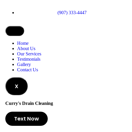
(907) 333-4447
Home
About Us
Our Services
Testimonials
Gallery
Contact Us
X
Curry's Drain Cleaning
Text Now