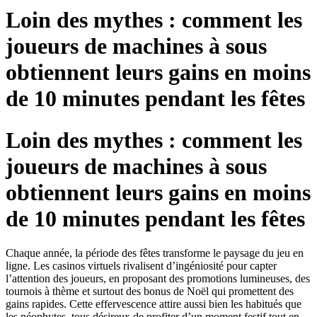
Loin des mythes : comment les
joueurs de machines à sous
obtiennent leurs gains en moins
de 10 minutes pendant les fêtes
Loin des mythes : comment les
joueurs de machines à sous
obtiennent leurs gains en moins
de 10 minutes pendant les fêtes
Chaque année, la période des fêtes transforme le paysage du jeu en
ligne. Les casinos virtuels rivalisent d’ingéniosité pour capter
l’attention des joueurs, en proposant des promotions lumineuses, des
tournois à thème et surtout des bonus de Noël qui promettent des
gains rapides. Cette effervescence attire aussi bien les habitués que
les néophytes, tous désireux de profiter d’un moment festif tout en