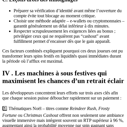
Préparer sa vérification d’identité avant même l’ouverture du
compte évite tout blocage au moment critique.
Choisir une méthode adaptée – e‑wallets ou cryptomonnaies –
garantit généralement un délai inférieur à dix minutes.
Respecter scrupuleusement les exigences liées au bonus ;
privilégier ceux qui ne requièrent pas “cashout” avant
fulfillment permet d’encaisser dès que le gain apparaît.
Ces facteurs combinés expliquent pourquoi ces deux joueurs ont pu
transformer leurs spins festifs en liquidités quasi immédiates durant
la période où l’afflux est maximal.
IV . Les machines à sous festives qui
maximisent les chances d’un retrait éclair
Les développeurs concentrent leurs efforts sur trois axes clés afin
que chaque session puisse déboucher rapidement sur un paiement :
1️⃣ Thématiques Noël – titres comme
Reindeer Rush
,
Frosty
Fortune
ou
Christmas Cashout
offrent non seulement une ambiance
visuelle immersive mais intègrent souvent un RTP supérieur à 96 %,
augmentant ainsi la probabilité moyenne par spin gagnant sans