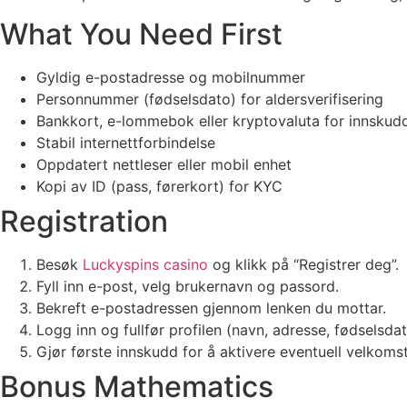
What You Need First
Gyldig e-postadresse og mobilnummer
Personnummer (fødselsdato) for aldersverifisering
Bankkort, e-lommebok eller kryptovaluta for innskud
Stabil internettforbindelse
Oppdatert nettleser eller mobil enhet
Kopi av ID (pass, førerkort) for KYC
Registration
Besøk
Luckyspins casino
og klikk på “Registrer deg”.
Fyll inn e-post, velg brukernavn og passord.
Bekreft e-postadressen gjennom lenken du mottar.
Logg inn og fullfør profilen (navn, adresse, fødselsdat
Gjør første innskudd for å aktivere eventuell velkoms
Bonus Mathematics