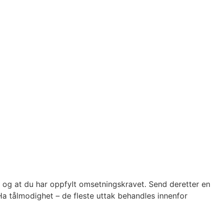
ført og at du har oppfylt omsetningskravet. Send deretter en
a tålmodighet – de fleste uttak behandles innenfor