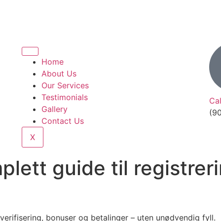
Home
About Us
Our Services
Testimonials
Ca
Gallery
(9
Contact Us
X
lett guide til registrer
, verifisering, bonuser og betalinger – uten unødvendig fyll.