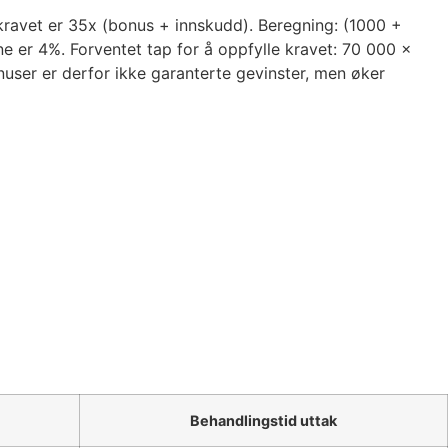
ravet er 35x (bonus + innskudd). Beregning: (1000 +
 er 4%. Forventet tap for å oppfylle kravet: 70 000 ×
nuser er derfor ikke garanterte gevinster, men øker
Behandlingstid uttak