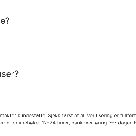
te?
user?
ontakter kundestøtte. Sjekk først at all verifisering er full
er: e-lommebøker 12–24 timer, bankoverføring 3–7 dager. H