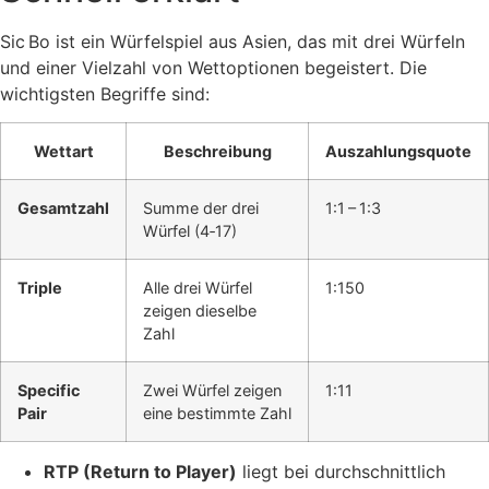
Sic Bo ist ein Würfelspiel aus Asien, das mit drei Würfeln
und einer Vielzahl von Wettoptionen begeistert. Die
wichtigsten Begriffe sind:
Wettart
Beschreibung
Auszahlungsquote
Gesamtzahl
Summe der drei
1:1 – 1:3
Würfel (4‑17)
Triple
Alle drei Würfel
1:150
zeigen dieselbe
Zahl
Specific
Zwei Würfel zeigen
1:11
Pair
eine bestimmte Zahl
RTP (Return to Player)
liegt bei durchschnittlich