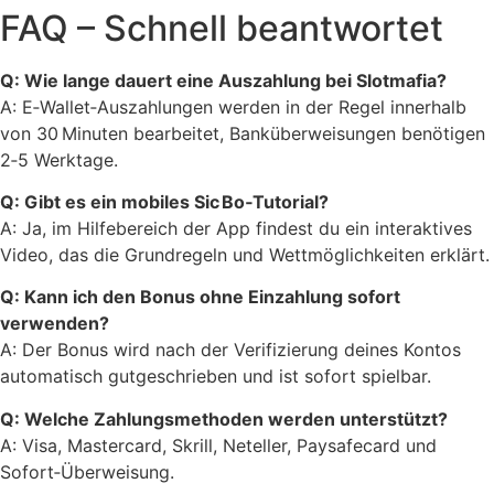
FAQ – Schnell beantwortet
Q: Wie lange dauert eine Auszahlung bei Slotmafia?
A: E‑Wallet‑Auszahlungen werden in der Regel innerhalb
von 30 Minuten bearbeitet, Banküberweisungen benötigen
2‑5 Werktage.
Q: Gibt es ein mobiles Sic Bo‑Tutorial?
A: Ja, im Hilfebereich der App findest du ein interaktives
Video, das die Grundregeln und Wettmöglichkeiten erklärt.
Q: Kann ich den Bonus ohne Einzahlung sofort
verwenden?
A: Der Bonus wird nach der Verifizierung deines Kontos
automatisch gutgeschrieben und ist sofort spielbar.
Q: Welche Zahlungsmethoden werden unterstützt?
A: Visa, Mastercard, Skrill, Neteller, Paysafecard und
Sofort‑Überweisung.