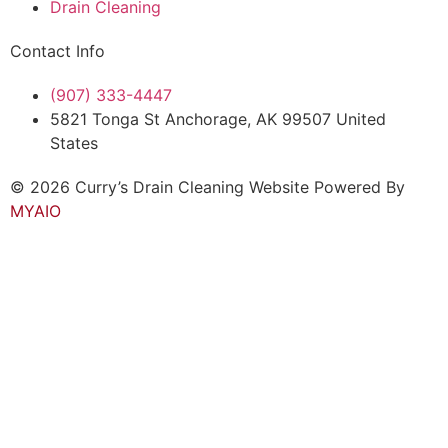
Drain Cleaning
Contact Info
(907) 333-4447
5821 Tonga St Anchorage, AK 99507 United
States
© 2026 Curry’s Drain Cleaning Website Powered By
MYAIO