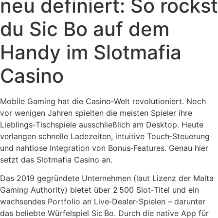
neu definiert: So rockst
du Sic Bo auf dem
Handy im Slotmafia
Casino
Mobile Gaming hat die Casino‑Welt revolutioniert. Noch
vor wenigen Jahren spielten die meisten Spieler ihre
Lieblings‑Tischspiele ausschließlich am Desktop. Heute
verlangen schnelle Ladezeiten, intuitive Touch‑Steuerung
und nahtlose Integration von Bonus‑Features. Genau hier
setzt das Slotmafia Casino an.
Das 2019 gegründete Unternehmen (laut Lizenz der Malta
Gaming Authority) bietet über 2 500 Slot‑Titel und ein
wachsendes Portfolio an Live‑Dealer‑Spielen – darunter
das beliebte Würfelspiel Sic Bo. Durch die native App für