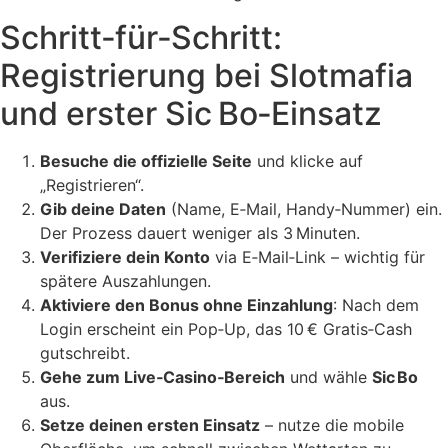
Schritt‑für‑Schritt:
Registrierung bei Slotmafia
und erster Sic Bo‑Einsatz
Besuche die offizielle Seite
und klicke auf
„Registrieren“.
Gib deine Daten
(Name, E‑Mail, Handy‑Nummer) ein.
Der Prozess dauert weniger als 3 Minuten.
Verifiziere dein Konto
via E‑Mail‑Link – wichtig für
spätere Auszahlungen.
Aktiviere den Bonus ohne Einzahlung
: Nach dem
Login erscheint ein Pop‑Up, das 10 € Gratis‑Cash
gutschreibt.
Gehe zum Live‑Casino‑Bereich
und wähle
Sic Bo
aus.
Setze deinen ersten Einsatz
– nutze die mobile