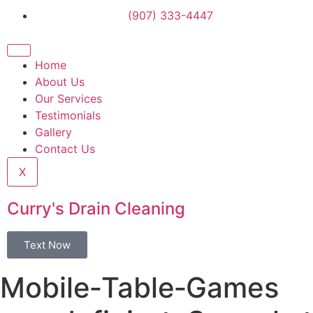
(907) 333-4447
Home
About Us
Our Services
Testimonials
Gallery
Contact Us
X
Curry's Drain Cleaning
Text Now
Mobile‑Table‑Games