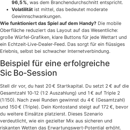
96,5 %
, was dem Branchendurchschnitt entspricht.
Volatilität
ist mittel, das bedeutet moderate
Gewinnschwankungen.
Wie funktioniert das Spiel auf dem Handy?
Die mobile
Oberfläche reduziert das Layout auf das Wesentliche:
große Würfel‑Grafiken, klare Buttons für jede Wettart und
ein Echtzeit‑Live‑Dealer‑Feed. Das sorgt für ein flüssiges
Erlebnis, selbst bei schwacher Internetverbindung.
Beispiel für eine erfolgreiche
Sic Bo‑Session
Stell dir vor, du hast 20 € Startkapital. Du setzt 2 € auf die
Gesamtzahl 10‑12 (1:2 Auszahlung) und 1 € auf Triple 2
(1:150). Nach zwei Runden gewinnst du 4 € (Gesamtzahl)
und 150 € (Triple). Dein Kontostand steigt auf 172 €, bevor
du weitere Einsätze platzierst. Dieses Szenario
verdeutlicht, wie ein gezielter Mix aus sicheren und
riskanten Wetten das Erwartungswert‑Potential erhöht.