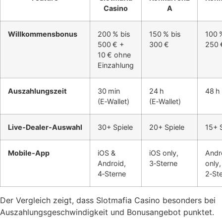
Casino
A
Willkommensbonus
200 % bis
150 % bis
100 
500 € +
300 €
250 
10 € ohne
Einzahlung
Auszahlungszeit
30 min
24 h
48 h
(E‑Wallet)
(E‑Wallet)
Live‑Dealer‑Auswahl
30+ Spiele
20+ Spiele
15+ 
Mobile‑App
iOS &
iOS only,
Andr
Android,
3‑Sterne
only,
4‑Sterne
2‑St
Der Vergleich zeigt, dass Slotmafia Casino besonders bei
Auszahlungsgeschwindigkeit und Bonusangebot punktet.