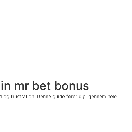
din mr bet bonus
id og frustration. Denne guide fører dig igennem hele