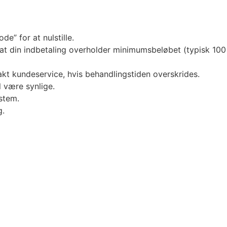
e” for at nulstille.
 at din indbetaling overholder minimumsbeløbet (typisk 100
takt kundeservice, hvis behandlingstiden overskrides.
l være synlige.
stem.
g.