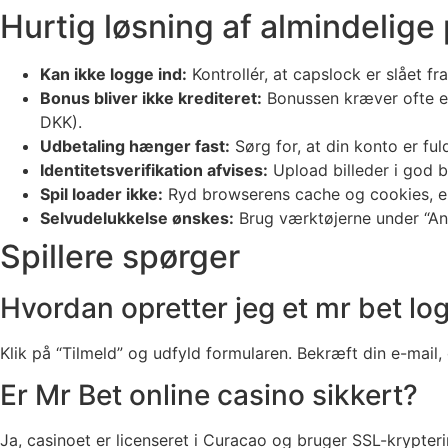
Hurtig løsning af almindelige
Kan ikke logge ind:
Kontrollér, at capslock er slået fr
Bonus bliver ikke krediteret:
Bonussen kræver ofte en
DKK).
Udbetaling hænger fast:
Sørg for, at din konto er fu
Identitetsverifikation afvises:
Upload billeder i god b
Spil loader ikke:
Ryd browserens cache og cookies, el
Selvudelukkelse ønskes:
Brug værktøjerne under “Ansv
Spillere spørger
Hvordan opretter jeg et mr bet lo
Klik på “Tilmeld” og udfyld formularen. Bekræft din e-mai
Er Mr Bet online casino sikkert?
Ja, casinoet er licenseret i Curacao og bruger SSL-krypteri