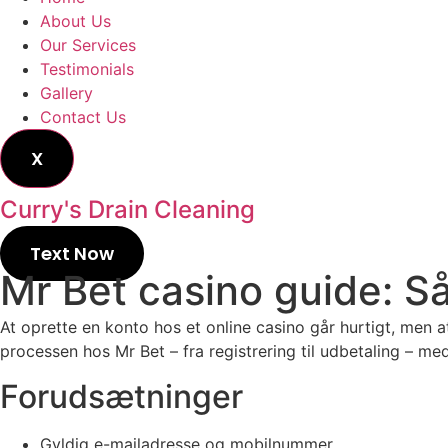
About Us
Our Services
Testimonials
Gallery
Contact Us
X
Curry's Drain Cleaning
Text Now
Mr Bet casino guide: S
At oprette en konto hos et online casino går hurtigt, men a
processen hos Mr Bet – fra registrering til udbetaling – 
Forudsætninger
Gyldig e-mailadresse og mobilnummer