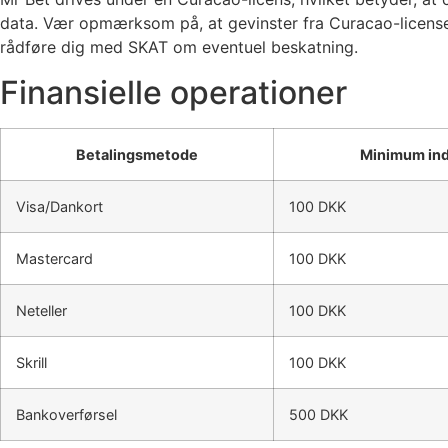
data. Vær opmærksom på, at gevinster fra Curacao-licenser
rådføre dig med SKAT om eventuel beskatning.
Finansielle operationer
Betalingsmetode
Minimum ind
Visa/Dankort
100 DKK
Mastercard
100 DKK
Neteller
100 DKK
Skrill
100 DKK
Bankoverførsel
500 DKK