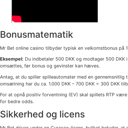
Bonusmatematik
Mr Bet online casino tilbyder typisk en velkomstbonus på 
Eksempel:
Du indbetaler 500 DKK og modtager 500 DKK i 
omsættes, før bonus og gevinster kan hæves.
Antag, at du spiller spilleautomater med en gennemsnitlig
omsætning har du ca. 1.000 DKK – 700 DKK = 300 DKK tilba
For at opnå positiv forventning (EV) skal spillets RTP væ
for bedre odds.
Sikkerhed og licens
Mr Bet drives under en Curacao-licens, hvilket betyder, at c