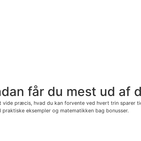
ådan får du mest ud af 
t vide præcis, hvad du kan forvente ved hvert trin sparer t
med praktiske eksempler og matematikken bag bonusser.