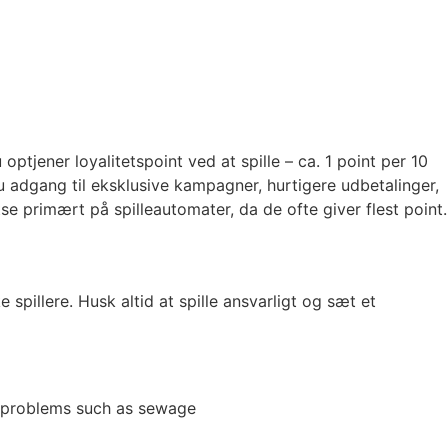
ptjener loyalitetspoint ved at spille – ca. 1 point per 10
du adgang til eksklusive kampagner, hurtigere udbetalinger,
e primært på spilleautomater, da de ofte giver flest point.
pillere. Husk altid at spille ansvarligt og sæt et
g problems such as sewage