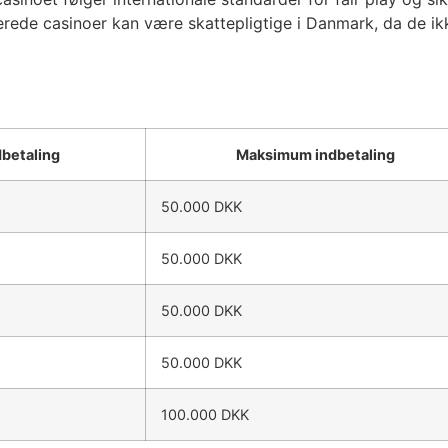
ede casinoer kan være skattepligtige i Danmark, da de ikk
betaling
Maksimum indbetaling
50.000 DKK
50.000 DKK
50.000 DKK
50.000 DKK
100.000 DKK