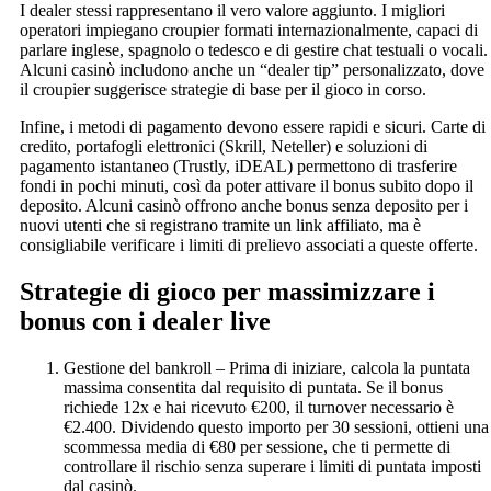
I dealer stessi rappresentano il vero valore aggiunto. I migliori
operatori impiegano croupier formati internazionalmente, capaci di
parlare inglese, spagnolo o tedesco e di gestire chat testuali o vocali.
Alcuni casinò includono anche un “dealer tip” personalizzato, dove
il croupier suggerisce strategie di base per il gioco in corso.
Infine, i metodi di pagamento devono essere rapidi e sicuri. Carte di
credito, portafogli elettronici (Skrill, Neteller) e soluzioni di
pagamento istantaneo (Trustly, iDEAL) permettono di trasferire
fondi in pochi minuti, così da poter attivare il bonus subito dopo il
deposito. Alcuni casinò offrono anche bonus senza deposito per i
nuovi utenti che si registrano tramite un link affiliato, ma è
consigliabile verificare i limiti di prelievo associati a queste offerte.
Strategie di gioco per massimizzare i
bonus con i dealer live
Gestione del bankroll – Prima di iniziare, calcola la puntata
massima consentita dal requisito di puntata. Se il bonus
richiede 12x e hai ricevuto €200, il turnover necessario è
€2.400. Dividendo questo importo per 30 sessioni, ottieni una
scommessa media di €80 per sessione, che ti permette di
controllare il rischio senza superare i limiti di puntata imposti
dal casinò.