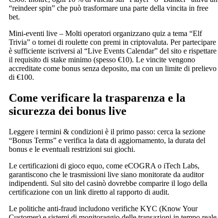
“reindeer spin” che può trasformare una parte della vincita in free
bet.
Mini‑eventi live – Molti operatori organizzano quiz a tema “Elf
Trivia” o tornei di roulette con premi in criptovaluta. Per partecipare
è sufficiente iscriversi al “Live Events Calendar” del sito e rispettare
il requisito di stake minimo (spesso €10). Le vincite vengono
accreditate come bonus senza deposito, ma con un limite di prelievo
di €100.
Come verificare la trasparenza e la
sicurezza dei bonus live
Leggere i termini & condizioni è il primo passo: cerca la sezione
“Bonus Terms” e verifica la data di aggiornamento, la durata del
bonus e le eventuali restrizioni sui giochi.
Le certificazioni di gioco equo, come eCOGRA o iTech Labs,
garantiscono che le trasmissioni live siano monitorate da auditor
indipendenti. Sul sito del casinò dovrebbe comparire il logo della
certificazione con un link diretto al rapporto di audit.
Le politiche anti‑fraud includono verifiche KYC (Know Your
Customer) e sistemi di monitoraggio delle transazioni in tempo reale