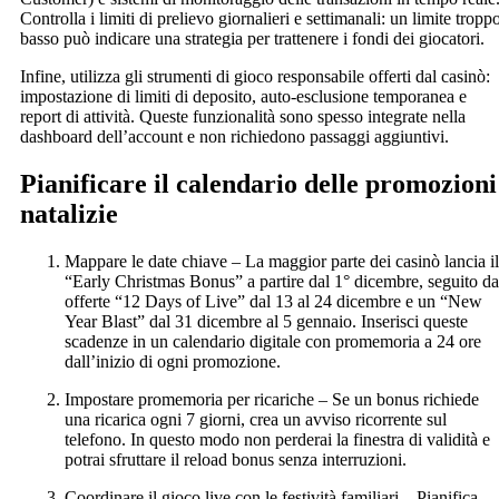
Controlla i limiti di prelievo giornalieri e settimanali: un limite tropp
basso può indicare una strategia per trattenere i fondi dei giocatori.
Infine, utilizza gli strumenti di gioco responsabile offerti dal casinò:
impostazione di limiti di deposito, auto‑esclusione temporanea e
report di attività. Queste funzionalità sono spesso integrate nella
dashboard dell’account e non richiedono passaggi aggiuntivi.
Pianificare il calendario delle promozioni
natalizie
Mappare le date chiave – La maggior parte dei casinò lancia il
“Early Christmas Bonus” a partire dal 1° dicembre, seguito da
offerte “12 Days of Live” dal 13 al 24 dicembre e un “New
Year Blast” dal 31 dicembre al 5 gennaio. Inserisci queste
scadenze in un calendario digitale con promemoria a 24 ore
dall’inizio di ogni promozione.
Impostare promemoria per ricariche – Se un bonus richiede
una ricarica ogni 7 giorni, crea un avviso ricorrente sul
telefono. In questo modo non perderai la finestra di validità e
potrai sfruttare il reload bonus senza interruzioni.
Coordinare il gioco live con le festività familiari – Pianifica