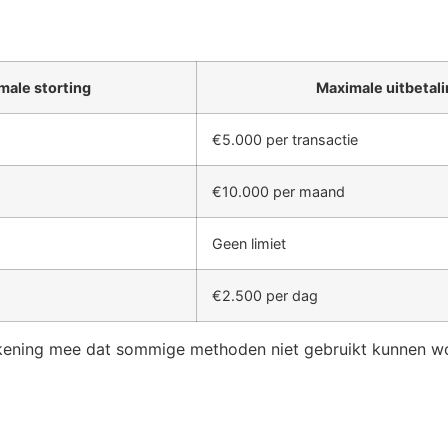
male storting
Maximale uitbetal
€5.000 per transactie
€10.000 per maand
Geen limiet
€2.500 per dag
ekening mee dat sommige methoden niet gebruikt kunnen w