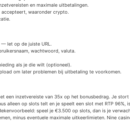
zetvereisten en maximale uitbetalingen.
 accepteert, waaronder crypto.
atie.
— let op de juiste URL.
 gebruikersnaam, wachtwoord, valuta.
eding als je die wilt (optioneel).
load om later problemen bij uitbetaling te voorkomen.
t een inzetvereiste van 35x op het bonusbedrag. Je stort
us alleen op slots telt en je speelt een slot met RTP 96%, 
). Rekenvoorbeeld: speel je €3.500 op slots, dan is je verw
emen, minus eventuele maximale uitkeerlimieten. Nine casino