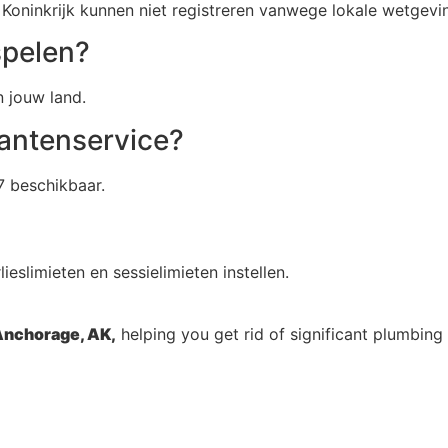
d Koninkrijk kunnen niet registreren vanwege lokale wetgevi
spelen?
n jouw land.
lantenservice?
7 beschikbaar.
ieslimieten en sessielimieten instellen.
 Anchorage, AK,
helping you get rid of significant plumbi