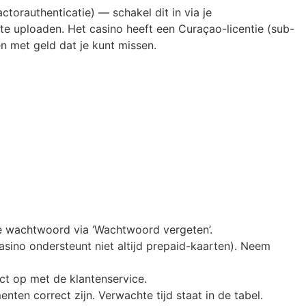
orauthenticatie) — schakel dit in via je
 te uploaden. Het casino heeft een Curaçao-licentie (sub-
n met geld dat je kunt missen.
 je wachtwoord via ‘Wachtwoord vergeten’.
sino ondersteunt niet altijd prepaid-kaarten). Neem
 op met de klantenservice.
ten correct zijn. Verwachte tijd staat in de tabel.