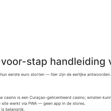
-voor-stap handleiding 
hun eerste euro storten — hier zijn de eerlijke antwoorden.
ine casino is een Curaçao-gelicentieerd casino; winsten kun
e site werkt via PWA — geen app in de stores.
is belangrijk.