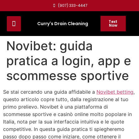
(907) 333-4447
Text
Curry's Drain Cleaning
Now
Novibet: guida
pratica a login, app e
scommesse sportive
Se stai cercando una guida affidabile a
Novibet betting
,
questo articolo copre tutto, dalla registrazione al tuo
primo prelievo. Novibet è una piattaforma di
scommesse sportive e casinò online molto popolare in
Italia, nota per la sua interfaccia intuitiva e le quote
competitive. In questa guida pratica ti spiegheremo
passo dopo passo come iniziare, come ottenere il