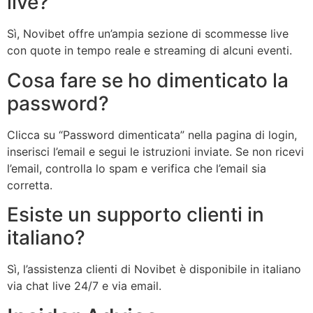
live?
Sì, Novibet offre un’ampia sezione di scommesse live
con quote in tempo reale e streaming di alcuni eventi.
Cosa fare se ho dimenticato la
password?
Clicca su “Password dimenticata” nella pagina di login,
inserisci l’email e segui le istruzioni inviate. Se non ricevi
l’email, controlla lo spam e verifica che l’email sia
corretta.
Esiste un supporto clienti in
italiano?
Sì, l’assistenza clienti di Novibet è disponibile in italiano
via chat live 24/7 e via email.