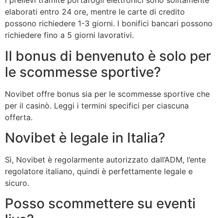
I prelievi tramite portafogli elettronici sono solitamente
elaborati entro 24 ore, mentre le carte di credito
possono richiedere 1-3 giorni. I bonifici bancari possono
richiedere fino a 5 giorni lavorativi.
Il bonus di benvenuto è solo per
le scommesse sportive?
Novibet offre bonus sia per le scommesse sportive che
per il casinò. Leggi i termini specifici per ciascuna
offerta.
Novibet è legale in Italia?
Sì, Novibet è regolarmente autorizzato dall’ADM, l’ente
regolatore italiano, quindi è perfettamente legale e
sicuro.
Posso scommettere su eventi