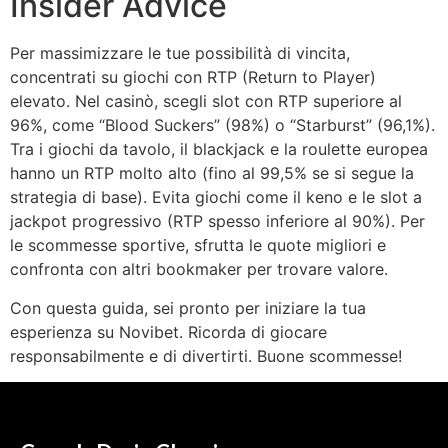
Insider Advice
Per massimizzare le tue possibilità di vincita,
concentrati su giochi con RTP (Return to Player)
elevato. Nel casinò, scegli slot con RTP superiore al
96%, come “Blood Suckers” (98%) o “Starburst” (96,1%).
Tra i giochi da tavolo, il blackjack e la roulette europea
hanno un RTP molto alto (fino al 99,5% se si segue la
strategia di base). Evita giochi come il keno e le slot a
jackpot progressivo (RTP spesso inferiore al 90%). Per
le scommesse sportive, sfrutta le quote migliori e
confronta con altri bookmaker per trovare valore.
Con questa guida, sei pronto per iniziare la tua
esperienza su Novibet. Ricorda di giocare
responsabilmente e di divertirti. Buone scommesse!