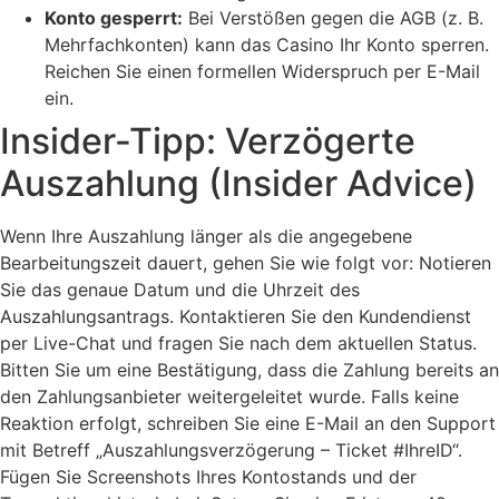
Konto gesperrt:
Bei Verstößen gegen die AGB (z. B.
Mehrfachkonten) kann das Casino Ihr Konto sperren.
Reichen Sie einen formellen Widerspruch per E-Mail
ein.
Insider-Tipp: Verzögerte
Auszahlung (Insider Advice)
Wenn Ihre Auszahlung länger als die angegebene
Bearbeitungszeit dauert, gehen Sie wie folgt vor: Notieren
Sie das genaue Datum und die Uhrzeit des
Auszahlungsantrags. Kontaktieren Sie den Kundendienst
per Live-Chat und fragen Sie nach dem aktuellen Status.
Bitten Sie um eine Bestätigung, dass die Zahlung bereits an
den Zahlungsanbieter weitergeleitet wurde. Falls keine
Reaktion erfolgt, schreiben Sie eine E-Mail an den Support
mit Betreff „Auszahlungsverzögerung – Ticket #IhreID“.
Fügen Sie Screenshots Ihres Kontostands und der