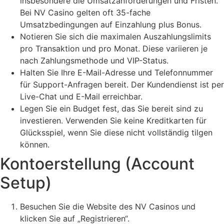
insbesondere die Umsatzanforderungen und Fristen.
Bei NV Casino gelten oft 35-fache
Umsatzbedingungen auf Einzahlung plus Bonus.
Notieren Sie sich die maximalen Auszahlungslimits
pro Transaktion und pro Monat. Diese variieren je
nach Zahlungsmethode und VIP-Status.
Halten Sie Ihre E-Mail-Adresse und Telefonnummer
für Support-Anfragen bereit. Der Kundendienst ist per
Live-Chat und E-Mail erreichbar.
Legen Sie ein Budget fest, das Sie bereit sind zu
investieren. Verwenden Sie keine Kreditkarten für
Glücksspiel, wenn Sie diese nicht vollständig tilgen
können.
Kontoerstellung (Account
Setup)
Besuchen Sie die Website des NV Casinos und
klicken Sie auf „Registrieren“.