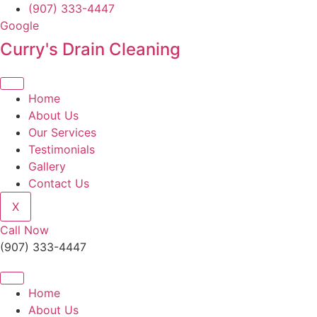
Skip
(907) 333-4447
to
Google
content
Curry's Drain Cleaning
Home
About Us
Our Services
Testimonials
Gallery
Contact Us
X
Call Now
(907) 333-4447
Home
About Us