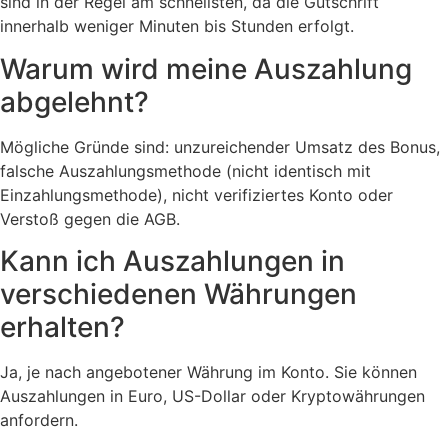
sind in der Regel am schnellsten, da die Gutschrift
innerhalb weniger Minuten bis Stunden erfolgt.
Warum wird meine Auszahlung
abgelehnt?
Mögliche Gründe sind: unzureichender Umsatz des Bonus,
falsche Auszahlungsmethode (nicht identisch mit
Einzahlungsmethode), nicht verifiziertes Konto oder
Verstoß gegen die AGB.
Kann ich Auszahlungen in
verschiedenen Währungen
erhalten?
Ja, je nach angebotener Währung im Konto. Sie können
Auszahlungen in Euro, US-Dollar oder Kryptowährungen
anfordern.