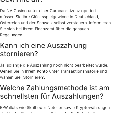
Da NV Casino unter einer Curacao-Lizenz operiert,
müssen Sie Ihre Glücksspielgewinne in Deutschland,
Österreich und der Schweiz selbst versteuern. Informieren
Sie sich bei Ihrem Finanzamt über die genauen
Regelungen.
Kann ich eine Auszahlung
stornieren?
Ja, solange die Auszahlung noch nicht bearbeitet wurde.
Gehen Sie in Ihrem Konto unter Transaktionshistorie und
wählen Sie „Stornieren“.
Welche Zahlungsmethode ist am
schnellsten für Auszahlungen?
E-Wallets wie Skrill oder Neteller sowie Kryptowährungen