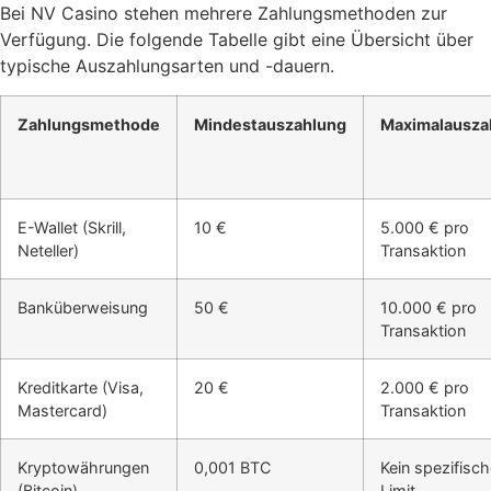
Bei NV Casino stehen mehrere Zahlungsmethoden zur
Verfügung. Die folgende Tabelle gibt eine Übersicht über
typische Auszahlungsarten und -dauern.
Zahlungsmethode
Mindestauszahlung
Maximalausza
E-Wallet (Skrill,
10 €
5.000 € pro
Neteller)
Transaktion
Banküberweisung
50 €
10.000 € pro
Transaktion
Kreditkarte (Visa,
20 €
2.000 € pro
Mastercard)
Transaktion
Kryptowährungen
0,001 BTC
Kein spezifisc
(Bitcoin)
Limit