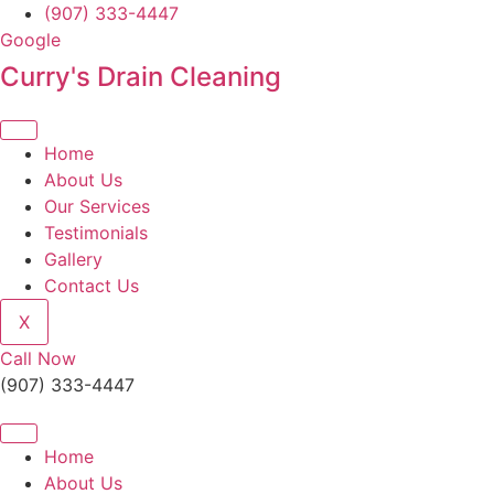
Skip
(907) 333-4447
to
Google
content
Curry's Drain Cleaning
Home
About Us
Our Services
Testimonials
Gallery
Contact Us
X
Call Now
(907) 333-4447
Home
About Us