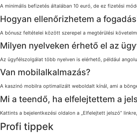
A minimális befizetés általában 10 euró, de ez fizetési mó
Hogyan ellenőrizhetem a fogadás
A bónusz feltételei között szerepel a megtérülési követelm
Milyen nyelveken érhető el az ügy
Az ügyfélszolgálat több nyelven is elérhető, például angolu
Van mobilalkalmazás?
A kaszinó mobilra optimalizált weboldalt kínál, ami a böng
Mi a teendő, ha elfelejtettem a je
Kattints a bejelentkezési oldalon a „Elfelejtett jelszó” link
Profi tippek