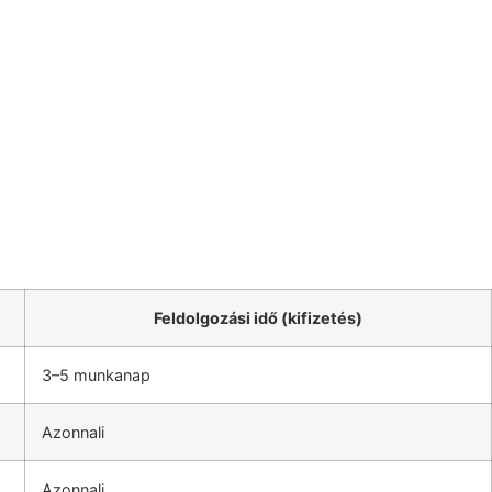
Feldolgozási idő (kifizetés)
3–5 munkanap
Azonnali
Azonnali