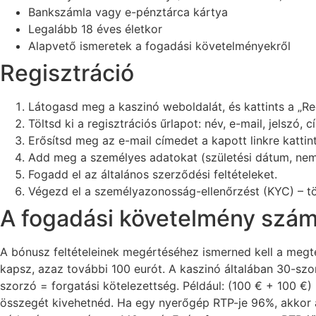
Bankszámla vagy e-pénztárca kártya
Legalább 18 éves életkor
Alapvető ismeretek a fogadási követelményekről
Regisztráció
Látogasd meg a kaszinó weboldalát, és kattints a „Re
Töltsd ki a regisztrációs űrlapot: név, e-mail, jelszó, 
Erősítsd meg az e-mail címedet a kapott linkre kattin
Add meg a személyes adatokat (születési dátum, nem
Fogadd el az általános szerződési feltételeket.
Végezd el a személyazonosság-ellenőrzést (KYC) – tö
A fogadási követelmény szám
A bónusz feltételeinek megértéséhez ismerned kell a megté
kapsz, azaz további 100 eurót. A kaszinó általában 30-sz
szorzó = forgatási kötelezettség. Például: (100 € + 100 €
összegét kivehetnéd. Ha egy nyerőgép RTP-je 96%, akkor a