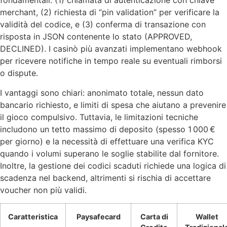
fondamentali: (1) chiamata di autenticazione con chiave
merchant, (2) richiesta di “pin validation” per verificare la
validità del codice, e (3) conferma di transazione con
risposta in JSON contenente lo stato (APPROVED,
DECLINED). I casinò più avanzati implementano webhook
per ricevere notifiche in tempo reale su eventuali rimborsi
o dispute.
I vantaggi sono chiari: anonimato totale, nessun dato
bancario richiesto, e limiti di spesa che aiutano a prevenire
il gioco compulsivo. Tuttavia, le limitazioni tecniche
includono un tetto massimo di deposito (spesso 1 000 €
per giorno) e la necessità di effettuare una verifica KYC
quando i volumi superano le soglie stabilite dal fornitore.
Inoltre, la gestione dei codici scaduti richiede una logica di
scadenza nel backend, altrimenti si rischia di accettare
voucher non più validi.
Caratteristica
Paysafecard
Carta di
Wallet