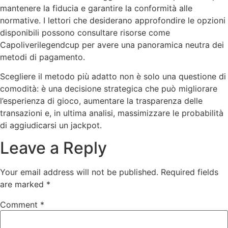
mantenere la fiducia e garantire la conformità alle
normative. I lettori che desiderano approfondire le opzioni
disponibili possono consultare risorse come
Capoliverilegendcup per avere una panoramica neutra dei
metodi di pagamento.
Scegliere il metodo più adatto non è solo una questione di
comodità: è una decisione strategica che può migliorare
l’esperienza di gioco, aumentare la trasparenza delle
transazioni e, in ultima analisi, massimizzare le probabilità
di aggiudicarsi un jackpot.
Leave a Reply
Your email address will not be published.
Required fields
are marked
*
Comment
*