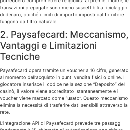
potrebbero compromettere l’eligibilità al premio. Inoltre, le
transazioni prepagate sono meno suscettibili a riciclaggio
di denaro, poiché i limiti di importo imposti dal fornitore
fungono da filtro naturale.
2. Paysafecard: Meccanismo,
Vantaggi e Limitazioni
Tecniche
Paysafecard opera tramite un voucher a 16 cifre, generato
al momento dell’acquisto in punti vendita fisici o online. Il
giocatore inserisce il codice nella sezione “Deposito” del
casinò, il valore viene accreditato istantaneamente e il
voucher viene marcato come “usato”. Questo meccanismo
elimina la necessità di trasferire dati sensibili attraverso la
rete.
L’integrazione API di Paysafecard prevede tre passaggi