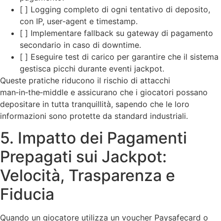
[ ] Logging completo di ogni tentativo di deposito,
con IP, user‑agent e timestamp.
[ ] Implementare fallback su gateway di pagamento
secondario in caso di downtime.
[ ] Eseguire test di carico per garantire che il sistema
gestisca picchi durante eventi jackpot.
Queste pratiche riducono il rischio di attacchi
man‑in‑the‑middle e assicurano che i giocatori possano
depositare in tutta tranquillità, sapendo che le loro
informazioni sono protette da standard industriali.
5. Impatto dei Pagamenti
Prepagati sui Jackpot:
Velocità, Trasparenza e
Fiducia
Quando un giocatore utilizza un voucher Paysafecard o