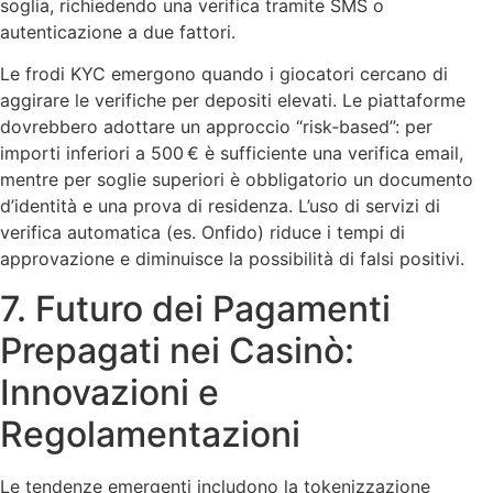
soglia, richiedendo una verifica tramite SMS o
autenticazione a due fattori.
Le frodi KYC emergono quando i giocatori cercano di
aggirare le verifiche per depositi elevati. Le piattaforme
dovrebbero adottare un approccio “risk‑based”: per
importi inferiori a 500 € è sufficiente una verifica email,
mentre per soglie superiori è obbligatorio un documento
d’identità e una prova di residenza. L’uso di servizi di
verifica automatica (es. Onfido) riduce i tempi di
approvazione e diminuisce la possibilità di falsi positivi.
7. Futuro dei Pagamenti
Prepagati nei Casinò:
Innovazioni e
Regolamentazioni
Le tendenze emergenti includono la tokenizzazione