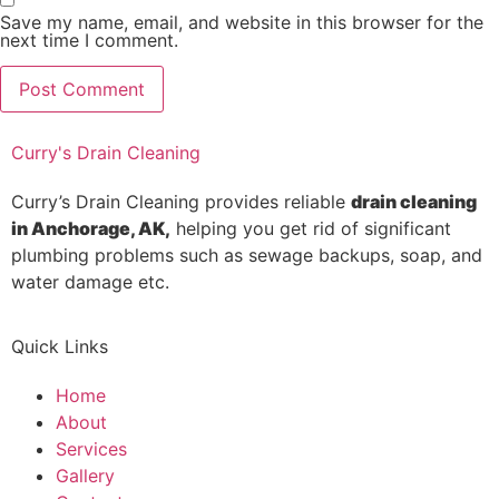
Save my name, email, and website in this browser for the
next time I comment.
Curry's Drain Cleaning
Curry’s Drain Cleaning provides reliable
drain cleaning
in Anchorage, AK,
helping you get rid of significant
plumbing problems such as sewage backups, soap, and
water damage etc.
Quick Links
Home
About
Services
Gallery