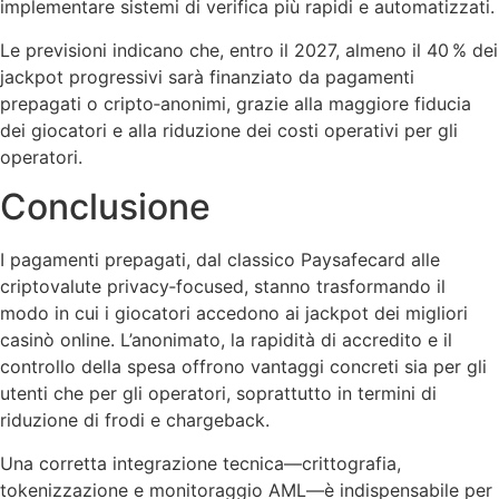
implementare sistemi di verifica più rapidi e automatizzati.
Le previsioni indicano che, entro il 2027, almeno il 40 % dei
jackpot progressivi sarà finanziato da pagamenti
prepagati o cripto‑anonimi, grazie alla maggiore fiducia
dei giocatori e alla riduzione dei costi operativi per gli
operatori.
Conclusione
I pagamenti prepagati, dal classico Paysafecard alle
criptovalute privacy‑focused, stanno trasformando il
modo in cui i giocatori accedono ai jackpot dei migliori
casinò online. L’anonimato, la rapidità di accredito e il
controllo della spesa offrono vantaggi concreti sia per gli
utenti che per gli operatori, soprattutto in termini di
riduzione di frodi e chargeback.
Una corretta integrazione tecnica—crittografia,
tokenizzazione e monitoraggio AML—è indispensabile per