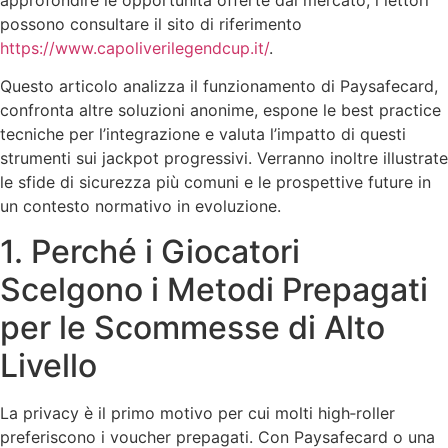
approfondire le opportunità offerte dal mercato, i lettori
possono consultare il sito di riferimento
https://www.capoliverilegendcup.it/
.
Questo articolo analizza il funzionamento di Paysafecard,
confronta altre soluzioni anonime, espone le best practice
tecniche per l’integrazione e valuta l’impatto di questi
strumenti sui jackpot progressivi. Verranno inoltre illustrate
le sfide di sicurezza più comuni e le prospettive future in
un contesto normativo in evoluzione.
1. Perché i Giocatori
Scelgono i Metodi Prepagati
per le Scommesse di Alto
Livello
La privacy è il primo motivo per cui molti high‑roller
preferiscono i voucher prepagati. Con Paysafecard o una