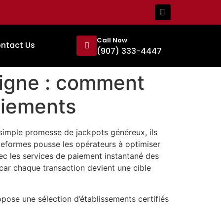
Call Now
ntact Us
(907) 333-4447
 ligne : comment
paiements
a simple promesse de jackpots généreux, ils
teformes pousse les opérateurs à optimiser
avec les services de paiement instantané des
 car chaque transaction devient une cible
pose une sélection d’établissements certifiés