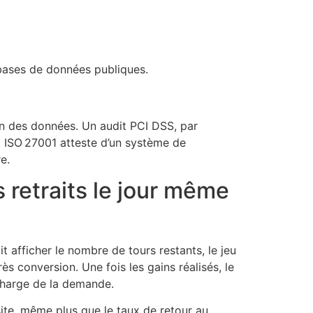
 bases de données publiques.
ion des données. Un audit PCI DSS, par
. ISO 27001 atteste d’un système de
e.
s retraits le jour même
t afficher le nombre de tours restants, le jeu
rès conversion. Une fois les gains réalisés, le
 charge de la demande.
site, même plus que le taux de retour au