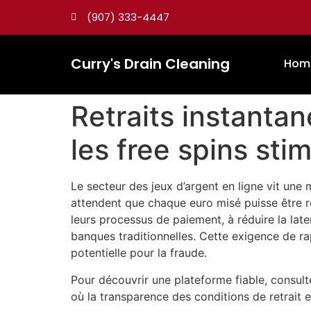
(907) 333-4447
Curry's Drain Cleaning
Hom
Retraits instanta
les free spins sti
Le secteur des jeux d’argent en ligne vit une 
attendent que chaque euro misé puisse être r
leurs processus de paiement, à réduire la late
banques traditionnelles. Cette exigence de ra
potentielle pour la fraude.
Pour découvrir une plateforme fiable, consult
où la transparence des conditions de retrait 