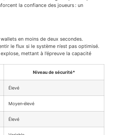
forcent la confiance des joueurs : un
e wallets en moins de deux secondes.
tir le flux si le système n’est pas optimisé.
explose, mettant à l’épreuve la capacité
Niveau de sécurité*
Élevé
Moyen‑élevé
Élevé
Variable