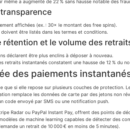
jour même a augmenté de 22 % sans hausse notable des frau
t transparence
ement affichées (ex. : 30× le montant des free spins).
s doivent être listés dans les termes et conditions.
 rétention et le volume des retrait
ns déclarent être plus enclins à déposer à nouveau.
des retraits instantanés constatent une hausse de 12 % du
sée des paiements instantané
le que si elle repose sur plusieurs couches de protection. 
isation remplace les données de carte par des jetons non ré
 un code envoyé par SMS ou une notification push.
ipe Radar ou PayPal Instant Pay, offrent des points de dé
es modèles de machine learning capables de détecter des 
demande un retrait de 10 000 € en moins de 5 minutes).