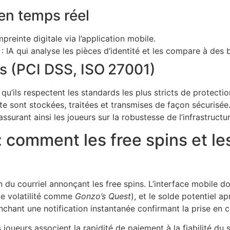
é en temps réel
preinte digitale via l’application mobile.
: IA qui analyse les pièces d’identité et les compare à des
ons (PCI DSS, ISO 27001)
 qu’ils respectent les standards les plus stricts de protect
te sont stockées, traitées et transmises de façon sécurisée
surant ainsi les joueurs sur la robustesse de l’infrastructur
: comment les free spins et le
u courriel annonçant les free spins. L’interface mobile doi
te volatilité comme
Gonzo’s Quest
), et le solde potentiel ap
lenchant une notification instantanée confirmant la prise en
ueurs associent la rapidité de paiement à la fiabilité du 