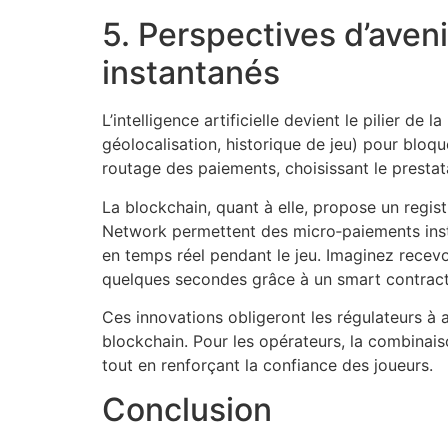
5. Perspectives d’aveni
instantanés
L’intelligence artificielle devient le pilier d
géolocalisation, historique de jeu) pour bloq
routage des paiements, choisissant le prestata
La blockchain, quant à elle, propose un regis
Network permettent des micro‑paiements insta
en temps réel pendant le jeu. Imaginez recevoi
quelques secondes grâce à un smart contract
Ces innovations obligeront les régulateurs à
blockchain. Pour les opérateurs, la combinais
tout en renforçant la confiance des joueurs.
Conclusion