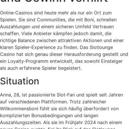
Online‑Casinos sind heute mehr als nur ein Ort zum
Spielen. Sie sind Communities, die mit Boni, schnellen
Auszahlungen und einem sicheren Umfeld Vertrauen
schaffen. Viele Anbieter kämpfen jedoch damit, die
richtige Balance zwischen attraktiven Aktionen und einer
klaren Spieler‑Experience zu finden. Das Slotlounge
Casino hat sich genau dieser Herausforderung gestellt und
ein Loyalty‑Programm entwickelt, das sowohl Einsteiger
als auch erfahrene Spieler begeistert.
Situation
Anna, 28, ist passionierte Slot‑Fan und spielt seit Jahren
auf verschiedenen Plattformen. Trotz zahlreicher
Willkommensboni fühlt sie sich häufig überfordert von
komplizierten Bonusbedingungen und langen
Auszahlungszeiten. Als sie im Frühjahr 2024 nach einem