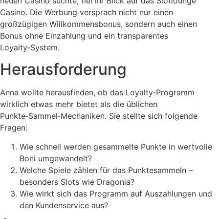
neuen Casino suchte, fiel ihr Blick auf das Slotlounge
Casino. Die Werbung versprach nicht nur einen
großzügigen Willkommensbonus, sondern auch einen
Bonus ohne Einzahlung und ein transparentes
Loyalty‑System.
Herausforderung
Anna wollte herausfinden, ob das Loyalty‑Programm
wirklich etwas mehr bietet als die üblichen
Punkte‑Sammel‑Mechaniken. Sie stellte sich folgende
Fragen:
Wie schnell werden gesammelte Punkte in wertvolle
Boni umgewandelt?
Welche Spiele zählen für das Punktesammeln –
besonders Slots wie Dragonia?
Wie wirkt sich das Programm auf Auszahlungen und
den Kundenservice aus?