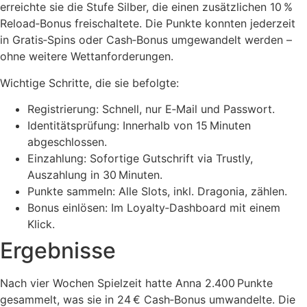
erreichte sie die Stufe Silber, die einen zusätzlichen 10 %
Reload‑Bonus freischaltete. Die Punkte konnten jederzeit
in Gratis‑Spins oder Cash‑Bonus umgewandelt werden –
ohne weitere Wettanforderungen.
Wichtige Schritte, die sie befolgte:
Registrierung: Schnell, nur E‑Mail und Passwort.
Identitätsprüfung: Innerhalb von 15 Minuten
abgeschlossen.
Einzahlung: Sofortige Gutschrift via Trustly,
Auszahlung in 30 Minuten.
Punkte sammeln: Alle Slots, inkl. Dragonia, zählen.
Bonus einlösen: Im Loyalty‑Dashboard mit einem
Klick.
Ergebnisse
Nach vier Wochen Spielzeit hatte Anna 2.400 Punkte
gesammelt, was sie in 24 € Cash‑Bonus umwandelte. Die