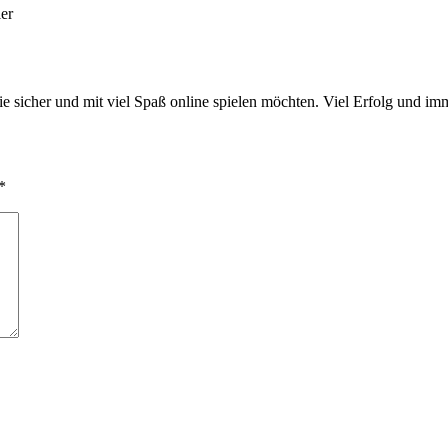
er
die sicher und mit viel Spaß online spielen möchten. Viel Erfolg und 
*