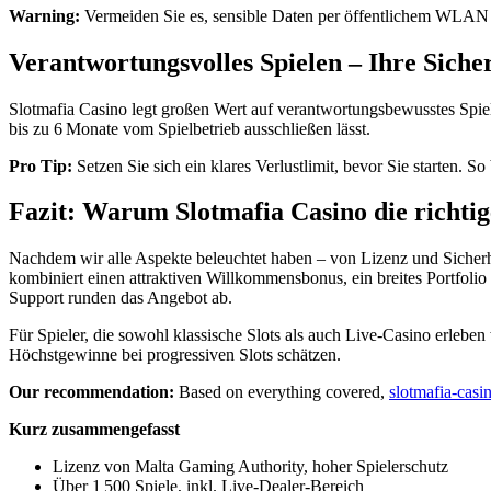
Warning:
Vermeiden Sie es, sensible Daten per öffentlichem WLAN z
Verantwortungsvolles Spielen – Ihre Sicherh
Slotmafia Casino legt großen Wert auf verantwortungsbewusstes Spiele
bis zu 6 Monate vom Spielbetrieb ausschließen lässt.
Pro Tip:
Setzen Sie sich ein klares Verlustlimit, bevor Sie starten. So
Fazit: Warum Slotmafia Casino die richtig
Nachdem wir alle Aspekte beleuchtet haben – von Lizenz und Sicherhe
kombiniert einen attraktiven Willkommensbonus, ein breites Portfoli
Support runden das Angebot ab.
Für Spieler, die sowohl klassische Slots als auch Live‑Casino erlebe
Höchstgewinne bei progressiven Slots schätzen.
Our recommendation:
Based on everything covered,
slotmafia-casin
Kurz zusammengefasst
Lizenz von Malta Gaming Authority, hoher Spielerschutz
Über 1 500 Spiele, inkl. Live‑Dealer‑Bereich