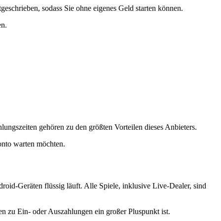
eschrieben, sodass Sie ohne eigenes Geld starten können.
en.
hlungszeiten gehören zu den größten Vorteilen dieses Anbieters.
Konto warten möchten.
id‑Geräten flüssig läuft. Alle Spiele, inklusive Live‑Dealer, sind
en zu Ein- oder Auszahlungen ein großer Pluspunkt ist.