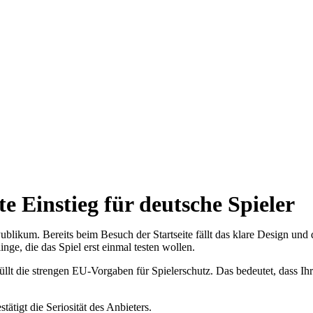
e Einstieg für deutsche Spieler
 Publikum. Bereits beim Besuch der Startseite fällt das klare Design u
e, die das Spiel erst einmal testen wollen.
füllt die strengen EU‑Vorgaben für Spielerschutz. Das bedeutet, dass I
ätigt die Seriosität des Anbieters.