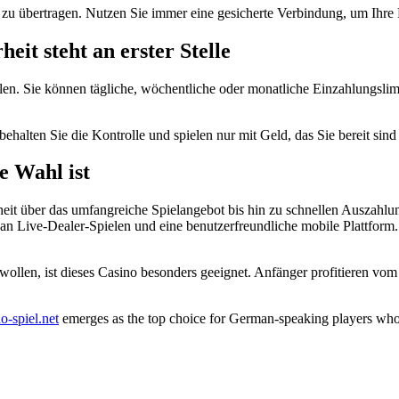
u übertragen. Nutzen Sie immer eine gesicherte Verbindung, um Ihre
eit steht an erster Stelle
n. Sie können tägliche, wöchentliche oder monatliche Einzahlungslimit
 behalten Sie die Kontrolle und spielen nur mit Geld, das Sie bereit sind 
e Wahl ist
it über das umfangreiche Spielangebot bis hin zu schnellen Auszahlunge
o an Live‑Dealer‑Spielen und eine benutzerfreundliche mobile Plattfor
n wollen, ist dieses Casino besonders geeignet. Anfänger profitieren 
o-spiel.net
emerges as the top choice for German‑speaking players who w