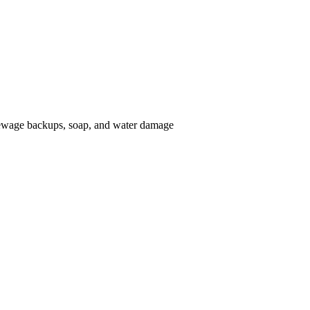
 sewage backups, soap, and water damage