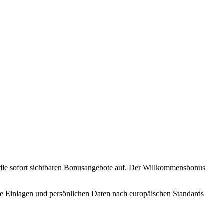
nd die sofort sichtbaren Bonusangebote auf. Der Willkommensbonus
hre Einlagen und persönlichen Daten nach europäischen Standards