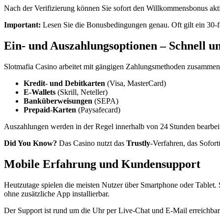
Nach der Verifizierung können Sie sofort den Willkommensbonus akti
Important:
Lesen Sie die Bonusbedingungen genau. Oft gilt ein 30‑f
Ein- und Auszahlungsoptionen – Schnell un
Slotmafia Casino arbeitet mit gängigen Zahlungsmethoden zusammen
Kredit‑ und Debitkarten
(Visa, MasterCard)
E‑Wallets
(Skrill, Neteller)
Banküberweisungen
(SEPA)
Prepaid‑Karten
(Paysafecard)
Auszahlungen werden in der Regel innerhalb von 24 Stunden bearbeitet
Did You Know?
Das Casino nutzt das
Trustly
‑Verfahren, das Sofor
Mobile Erfahrung und Kundensupport
Heutzutage spielen die meisten Nutzer über Smartphone oder Tablet. S
ohne zusätzliche App installierbar.
Der Support ist rund um die Uhr per Live‑Chat und E‑Mail erreichbar.