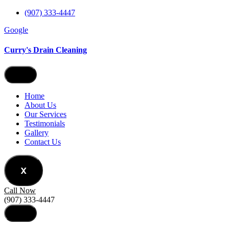
Skip
(907) 333-4447
to
Google
content
Curry's Drain Cleaning
Home
About Us
Our Services
Testimonials
Gallery
Contact Us
X
Call Now
(907) 333-4447