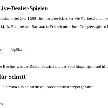
 Live‑Dealer‑Spielen
Casino bietet über 1 500 Titel, darunter Klassiker wie
Starburst
und mod
ckjack, Roulette und Baccarat in Echtzeit mit echten Croupiers spielen
winnmultiplikation
t
ere Beträge, was das Risiko reduziert und das Spiel länger spannend hält
für Schritt
Slotmafia Casino hat diesen jedoch bewusst simpel gehalten:
s).