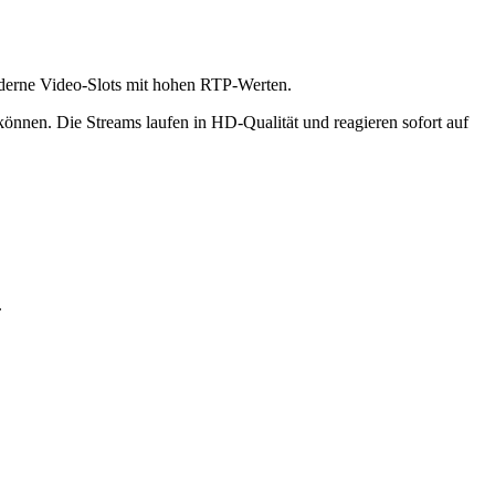
erne Video‑Slots mit hohen RTP‑Werten.
 können. Die Streams laufen in HD‑Qualität und reagieren sofort auf
.