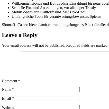
Willkommensbonus und Bonus ohne Einzahlung für neue Spiel
Schnelle Ein‑ und Auszahlungen, vor allem per Trustly
Mobile‑optimierte Plattform und 24/7 Live‑Chat
Umfangreiche Tools für verantwortungsbewusstes Spielen
Slotmafia Casino bietet damit ein rundum gelungenes Paket für alle, 
Leave a Reply
Your email address will not be published.
Required fields are marked
Comment
*
Name
*
Email
*
Website