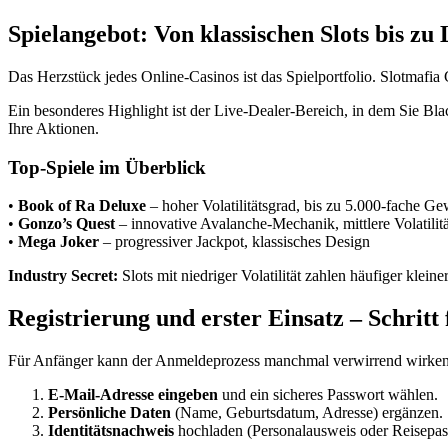
Spielangebot: Von klassischen Slots bis zu
Das Herzstück jedes Online‑Casinos ist das Spielportfolio. Slotmafia 
Ein besonderes Highlight ist der Live‑Dealer‑Bereich, in dem Sie Bla
Ihre Aktionen.
Top‑Spiele im Überblick
•
Book of Ra Deluxe
– hoher Volatilitätsgrad, bis zu 5.000‑fache Ge
•
Gonzo’s Quest
– innovative Avalanche‑Mechanik, mittlere Volatilitä
•
Mega Joker
– progressiver Jackpot, klassisches Design
Industry Secret:
Slots mit niedriger Volatilität zahlen häufiger klein
Registrierung und erster Einsatz – Schritt 
Für Anfänger kann der Anmeldeprozess manchmal verwirrend wirken. 
E‑Mail-Adresse eingeben
und ein sicheres Passwort wählen.
Persönliche Daten
(Name, Geburtsdatum, Adresse) ergänzen.
Identitätsnachweis
hochladen (Personalausweis oder Reisepas