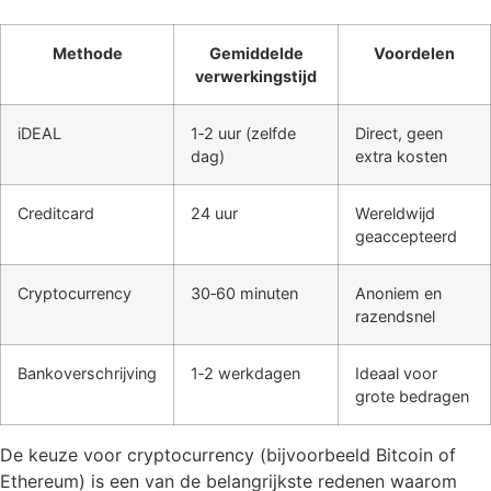
Methode
Gemiddelde
Voordelen
verwerkingstijd
iDEAL
1‑2 uur (zelfde
Direct, geen
dag)
extra kosten
Creditcard
24 uur
Wereldwijd
geaccepteerd
Cryptocurrency
30‑60 minuten
Anoniem en
razendsnel
Bankoverschrijving
1‑2 werkdagen
Ideaal voor
grote bedragen
De keuze voor cryptocurrency (bijvoorbeeld Bitcoin of
Ethereum) is een van de belangrijkste redenen waarom