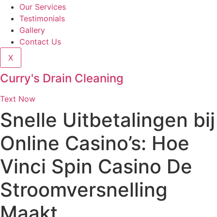
Our Services
Testimonials
Gallery
Contact Us
X
Curry's Drain Cleaning
Text Now
Snelle Uitbetalingen bij
Online Casino’s: Hoe
Vinci Spin Casino De
Stroomversnelling
Maakt