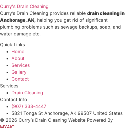
Curry's Drain Cleaning
Curry’s Drain Cleaning provides reliable
drain cleaning in
Anchorage, AK,
helping you get rid of significant
plumbing problems such as sewage backups, soap, and
water damage etc.
Quick Links
Home
About
Services
Gallery
Contact
Services
Drain Cleaning
Contact Info
(907) 333-4447
5821 Tonga St Anchorage, AK 99507 United States
© 2026 Curry’s Drain Cleaning Website Powered By
MYAIO