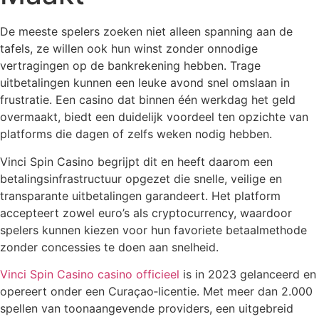
De meeste spelers zoeken niet alleen spanning aan de
tafels, ze willen ook hun winst zonder onnodige
vertragingen op de bankrekening hebben. Trage
uitbetalingen kunnen een leuke avond snel omslaan in
frustratie. Een casino dat binnen één werkdag het geld
overmaakt, biedt een duidelijk voordeel ten opzichte van
platforms die dagen of zelfs weken nodig hebben.
Vinci Spin Casino begrijpt dit en heeft daarom een
betalingsinfrastructuur opgezet die snelle, veilige en
transparante uitbetalingen garandeert. Het platform
accepteert zowel euro’s als cryptocurrency, waardoor
spelers kunnen kiezen voor hun favoriete betaalmethode
zonder concessies te doen aan snelheid.
Vinci Spin Casino casino officieel
is in 2023 gelanceerd en
opereert onder een Curaçao‑licentie. Met meer dan 2.000
spellen van toonaangevende providers, een uitgebreid