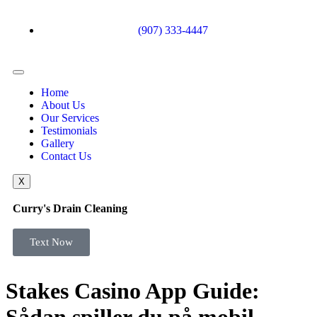
(907) 333-4447
Home
About Us
Our Services
Testimonials
Gallery
Contact Us
X
Curry's Drain Cleaning
Text Now
Stakes Casino App Guide: