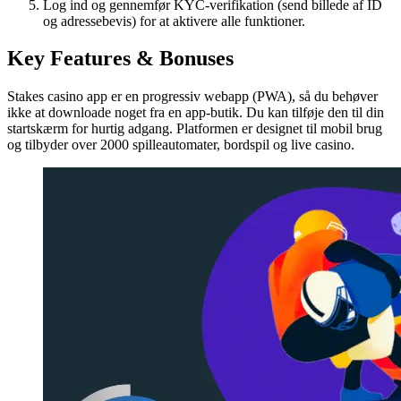
Log ind og gennemfør KYC-verifikation (send billede af ID
og adressebevis) for at aktivere alle funktioner.
Key Features & Bonuses
Stakes casino app er en progressiv webapp (PWA), så du behøver
ikke at downloade noget fra en app-butik. Du kan tilføje den til din
startskærm for hurtig adgang. Platformen er designet til mobil brug
og tilbyder over 2000 spilleautomater, bordspil og live casino.