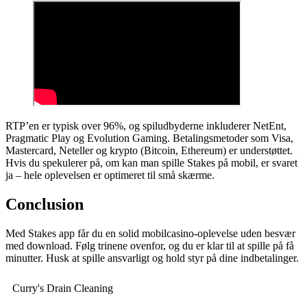
RTP’en er typisk over 96%, og spiludbyderne inkluderer NetEnt,
Pragmatic Play og Evolution Gaming. Betalingsmetoder som Visa,
Mastercard, Neteller og krypto (Bitcoin, Ethereum) er understøttet.
Hvis du spekulerer på, om kan man spille Stakes på mobil, er svaret
ja – hele oplevelsen er optimeret til små skærme.
Conclusion
Med Stakes app får du en solid mobilcasino-oplevelse uden besvær
med download. Følg trinene ovenfor, og du er klar til at spille på få
minutter. Husk at spille ansvarligt og hold styr på dine indbetalinger.
Curry's Drain Cleaning