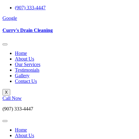
Skip
(907) 333-4447
to
Google
content
Curry's Drain Cleaning
Home
About Us
Our Services
Testimonials
Gallery
Contact Us
X
Call Now
(907) 333-4447
Home
About Us