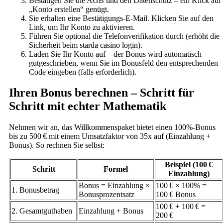
Bestätigen Sie die AGB und den Datenschutz – ein Klick auf
„Konto erstellen“ genügt.
Sie erhalten eine Bestätigungs‑E‑Mail. Klicken Sie auf den
Link, um Ihr Konto zu aktivieren.
Führen Sie optional die Telefonverifikation durch (erhöht die
Sicherheit beim starda casino login).
Laden Sie Ihr Konto auf – der Bonus wird automatisch
gutgeschrieben, wenn Sie im Bonusfeld den entsprechenden
Code eingeben (falls erforderlich).
Ihren Bonus berechnen – Schritt für
Schritt mit echter Mathematik
Nehmen wir an, das Willkommenspaket bietet einen 100%‑Bonus
bis zu 500 € mit einem Umsatzfaktor von 35x auf (Einzahlung +
Bonus). So rechnen Sie selbst:
Beispiel (100 €
Schritt
Formel
Einzahlung)
Bonus = Einzahlung ×
100 € × 100% =
1. Bonusbetrag
Bonusprozentsatz
100 € Bonus
100 € + 100 € =
2. Gesamtguthaben
Einzahlung + Bonus
200 €