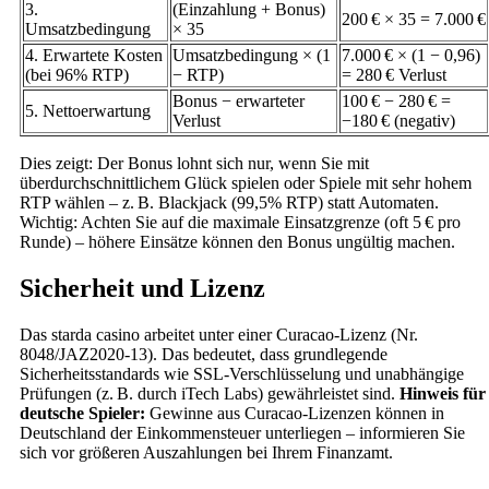
3.
(Einzahlung + Bonus)
200 € × 35 = 7.000 €
Umsatzbedingung
× 35
4. Erwartete Kosten
Umsatzbedingung × (1
7.000 € × (1 − 0,96)
(bei 96% RTP)
− RTP)
= 280 € Verlust
Bonus − erwarteter
100 € − 280 € =
5. Nettoerwartung
Verlust
−180 € (negativ)
Dies zeigt: Der Bonus lohnt sich nur, wenn Sie mit
überdurchschnittlichem Glück spielen oder Spiele mit sehr hohem
RTP wählen – z. B. Blackjack (99,5% RTP) statt Automaten.
Wichtig: Achten Sie auf die maximale Einsatzgrenze (oft 5 € pro
Runde) – höhere Einsätze können den Bonus ungültig machen.
Sicherheit und Lizenz
Das starda casino arbeitet unter einer Curacao‑Lizenz (Nr.
8048/JAZ2020‑13). Das bedeutet, dass grundlegende
Sicherheitsstandards wie SSL‑Verschlüsselung und unabhängige
Prüfungen (z. B. durch iTech Labs) gewährleistet sind.
Hinweis für
deutsche Spieler:
Gewinne aus Curacao‑Lizenzen können in
Deutschland der Einkommensteuer unterliegen – informieren Sie
sich vor größeren Auszahlungen bei Ihrem Finanzamt.