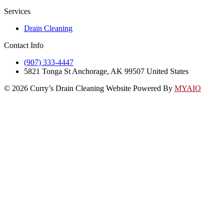
Services
Drain Cleaning
Contact Info
(907) 333-4447
5821 Tonga St Anchorage, AK 99507 United States
© 2026 Curry’s Drain Cleaning Website Powered By
MYAIO