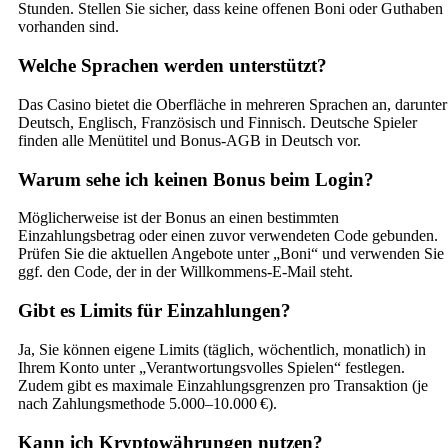
Stunden. Stellen Sie sicher, dass keine offenen Boni oder Guthaben
vorhanden sind.
Welche Sprachen werden unterstützt?
Das Casino bietet die Oberfläche in mehreren Sprachen an, darunter
Deutsch, Englisch, Französisch und Finnisch. Deutsche Spieler
finden alle Menütitel und Bonus‑AGB in Deutsch vor.
Warum sehe ich keinen Bonus beim Login?
Möglicherweise ist der Bonus an einen bestimmten
Einzahlungsbetrag oder einen zuvor verwendeten Code gebunden.
Prüfen Sie die aktuellen Angebote unter „Boni“ und verwenden Sie
ggf. den Code, der in der Willkommens‑E‑Mail steht.
Gibt es Limits für Einzahlungen?
Ja, Sie können eigene Limits (täglich, wöchentlich, monatlich) in
Ihrem Konto unter „Verantwortungsvolles Spielen“ festlegen.
Zudem gibt es maximale Einzahlungsgrenzen pro Transaktion (je
nach Zahlungsmethode 5.000–10.000 €).
Kann ich Kryptowährungen nutzen?