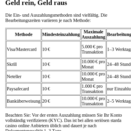
Geld rein, Geld raus
Die Ein‑ und Auszahlungsmethoden sind vielfältig. Die
Bearbeitungszeiten variieren je nach Methode:
Maximale
Methode
Mindesteinzahlung
Bearbeitung
Auszahlung
5.000 € pro
Visa/Mastercard
10 €
1–3 Werktag
Transaktion
10.000 € pro
Skrill
10 €
24–48 Stund
Monat
10.000 € pro
Neteller
10 €
24–48 Stund
Monat
1.000 € pro
Paysafecard
10 €
nur Einzahl
Transaktion
10.000 € pro
Banküberweisung
20 €
2–5 Werktag
Transaktion
Beachten Sie: Vor der ersten Auszahlung müssen Sie Ihr Konto
vollständig verifizieren (KYC). Das ist bei allen seriösen starda
casino online Anbietern üblich und dauert je nach
Dokumentenqualität 1–3 Tage.