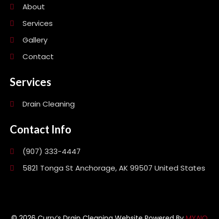
About
Services
Gallery
Contact
Services
Drain Cleaning
Contact Info
(907) 333-4447
5821 Tonga St Anchorage, AK 99507 United States
© 2026 Curry’s Drain Cleaning Website Powered By
MYAIO