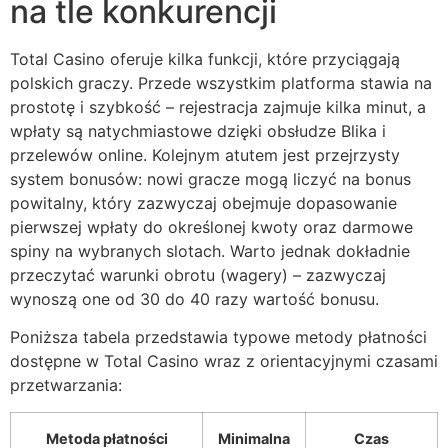
na tle konkurencji
Total Casino oferuje kilka funkcji, które przyciągają
polskich graczy. Przede wszystkim platforma stawia na
prostotę i szybkość – rejestracja zajmuje kilka minut, a
wpłaty są natychmiastowe dzięki obsłudze Blika i
przelewów online. Kolejnym atutem jest przejrzysty
system bonusów: nowi gracze mogą liczyć na bonus
powitalny, który zazwyczaj obejmuje dopasowanie
pierwszej wpłaty do określonej kwoty oraz darmowe
spiny na wybranych slotach. Warto jednak dokładnie
przeczytać warunki obrotu (wagery) – zazwyczaj
wynoszą one od 30 do 40 razy wartość bonusu.
Poniższa tabela przedstawia typowe metody płatności
dostępne w Total Casino wraz z orientacyjnymi czasami
przetwarzania:
Metoda płatności
Minimalna
Czas