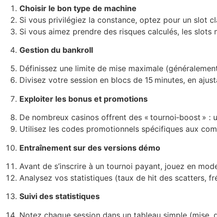
Choisir le bon type de machine
Si vous privilégiez la constance, optez pour un slot cla
Si vous aimez prendre des risques calculés, les slots 
Gestion du bankroll
Définissez une limite de mise maximale (généralement 
Divisez votre session en blocs de 15 minutes, en ajus
Exploiter les bonus et promotions
De nombreux casinos offrent des « tournoi‑boost » : u
Utilisez les codes promotionnels spécifiques aux com
Entraînement sur des versions démo
Avant de s’inscrire à un tournoi payant, jouez en m
Analysez vos statistiques (taux de hit des scatters, f
Suivi des statistiques
Notez chaque session dans un tableau simple (mise, ga