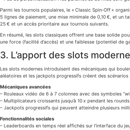
Parmi les tournois populaires, le « Classic Spin‑Off » org
5 lignes de paiement, une mise minimale de 0,10 €, et un t
25 € et un accès prioritaire aux tournois suivants.
En résumé, les slots classiques offrent une base solide pour
une force (facilité d’accès) et une faiblesse (potentiel de ga
3. L’apport des slots modern
Les slots modernes introduisent des mécaniques qui bouleve
aléatoires et les jackpots progressifs créent des scénarios 
Mécaniques avancées
– Rouleaux vidéo de 6 à 7 colonnes avec des symboles “wild
– Multiplicateurs croissants jusqu’à 10 x pendant les roun
– Jackpots progressifs qui peuvent atteindre plusieurs milli
Fonctionnalités sociales
– Leaderboards en temps réel affichés sur l’interface du je