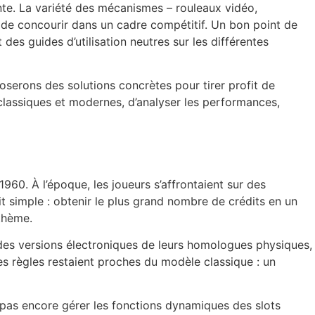
nte. La variété des mécanismes – rouleaux vidéo,
it de concourir dans un cadre compétitif. Un bon point de
des guides d’utilisation neutres sur les différentes
oserons des solutions concrètes pour tirer profit de
 classiques et modernes, d’analyser les performances,
60. À l’époque, les joueurs s’affrontaient sur des
t simple : obtenir le plus grand nombre de crédits en un
 thème.
 des versions électroniques de leurs homologues physiques,
s règles restaient proches du modèle classique : un
t pas encore gérer les fonctions dynamiques des slots