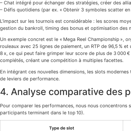
– Chat intégré pour échanger des stratégies, créer des all
– Défis quotidiens (par ex. « Obtenir 3 symboles scatter e
L’impact sur les tournois est considérable : les scores moy
gestion du bankroll, timing des bonus et optimisation des mi
Un exemple concret est le « Mega Reel Championship », org
rouleaux avec 25 lignes de paiement, un RTP de 96,5 % et un
8 x, ce qui peut faire grimper leur score de plus de 3 000 €
complétés, créant une compétition à multiples facettes.
En intégrant ces nouvelles dimensions, les slots modernes tr
de leviers de performance.
4. Analyse comparative des 
Pour comparer les performances, nous nous concentrons sur t
participants terminant dans le top 10).
Type de slot