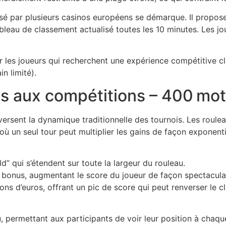
anisé par plusieurs casinos européens se démarque. Il propo
ableau de classement actualisé toutes les 10 minutes. Les j
 les joueurs qui recherchent une expérience compétitive clair
in limité).
es aux compétitions – 400 mo
rsent la dynamique traditionnelle des tournois. Les rouleau
où un seul tour peut multiplier les gains de façon exponenti
” qui s’étendent sur toute la largeur du rouleau.
ds bonus, augmentant le score du joueur de façon spectacula
ons d’euros, offrant un pic de score qui peut renverser le c
u, permettant aux participants de voir leur position à chaqu