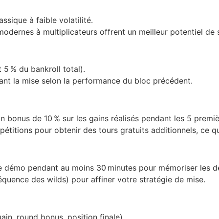
ssique à faible volatilité.
modernes à multiplicateurs offrent un meilleur potentiel de 
5 % du bankroll total).
tant la mise selon la performance du bloc précédent.
n bonus de 10 % sur les gains réalisés pendant les 5 premi
pétitions pour obtenir des tours gratuits additionnels, ce
ode démo pendant au moins 30 minutes pour mémoriser les d
réquence des wilds) pour affiner votre stratégie de mise.
in, round bonus, position finale).