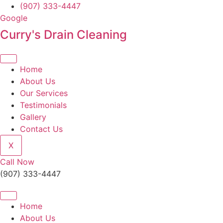
Skip
(907) 333-4447
to
Google
content
Curry's Drain Cleaning
Home
About Us
Our Services
Testimonials
Gallery
Contact Us
X
Call Now
(907) 333-4447
Home
About Us