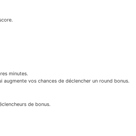
score.
ères minutes.
 qui augmente vos chances de déclencher un round bonus.
éclencheurs de bonus.