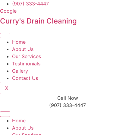
Skip
(907) 333-4447
to
Google
content
Curry's Drain Cleaning
Home
About Us
Our Services
Testimonials
Gallery
Contact Us
X
Call Now
(907) 333-4447
Home
About Us