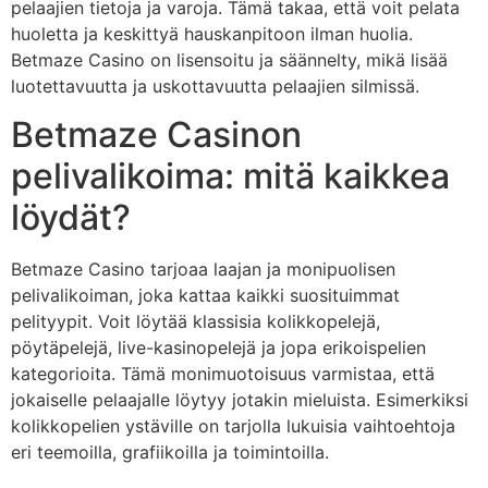
pelaajien tietoja ja varoja. Tämä takaa, että voit pelata
huoletta ja keskittyä hauskanpitoon ilman huolia.
Betmaze Casino on lisensoitu ja säännelty, mikä lisää
luotettavuutta ja uskottavuutta pelaajien silmissä.
Betmaze Casinon
pelivalikoima: mitä kaikkea
löydät?
Betmaze Casino tarjoaa laajan ja monipuolisen
pelivalikoiman, joka kattaa kaikki suosituimmat
pelityypit. Voit löytää klassisia kolikkopelejä,
pöytäpelejä, live-kasinopelejä ja jopa erikoispelien
kategorioita. Tämä monimuotoisuus varmistaa, että
jokaiselle pelaajalle löytyy jotakin mieluista. Esimerkiksi
kolikkopelien ystäville on tarjolla lukuisia vaihtoehtoja
eri teemoilla, grafiikoilla ja toimintoilla.