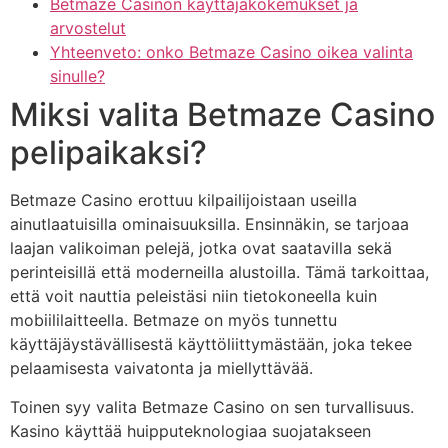
Betmaze Casinon käyttäjäkokemukset ja
arvostelut
Yhteenveto: onko Betmaze Casino oikea valinta
sinulle?
Miksi valita Betmaze Casino
pelipaikaksi?
Betmaze Casino erottuu kilpailijoistaan useilla
ainutlaatuisilla ominaisuuksilla. Ensinnäkin, se tarjoaa
laajan valikoiman pelejä, jotka ovat saatavilla sekä
perinteisillä että moderneilla alustoilla. Tämä tarkoittaa,
että voit nauttia peleistäsi niin tietokoneella kuin
mobiililaitteella. Betmaze on myös tunnettu
käyttäjäystävällisestä käyttöliittymästään, joka tekee
pelaamisesta vaivatonta ja miellyttävää.
Toinen syy valita Betmaze Casino on sen turvallisuus.
Kasino käyttää huipputeknologiaa suojatakseen