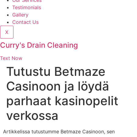
Our Services
Testimonials
Gallery
Contact Us
X
Curry's Drain Cleaning
Text Now
Tutustu Betmaze
Casinoon ja löydä
parhaat kasinopelit
verkossa
Artikkelissa tutustumme Betmaze Casinoon, sen