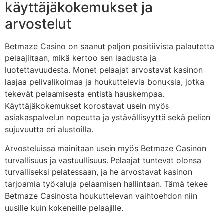
käyttäjäkokemukset ja
arvostelut
Betmaze Casino on saanut paljon positiivista palautetta
pelaajiltaan, mikä kertoo sen laadusta ja
luotettavuudesta. Monet pelaajat arvostavat kasinon
laajaa pelivalikoimaa ja houkuttelevia bonuksia, jotka
tekevät pelaamisesta entistä hauskempaa.
Käyttäjäkokemukset korostavat usein myös
asiakaspalvelun nopeutta ja ystävällisyyttä sekä pelien
sujuvuutta eri alustoilla.
Arvosteluissa mainitaan usein myös Betmaze Casinon
turvallisuus ja vastuullisuus. Pelaajat tuntevat olonsa
turvalliseksi pelatessaan, ja he arvostavat kasinon
tarjoamia työkaluja pelaamisen hallintaan. Tämä tekee
Betmaze Casinosta houkuttelevan vaihtoehdon niin
uusille kuin kokeneille pelaajille.