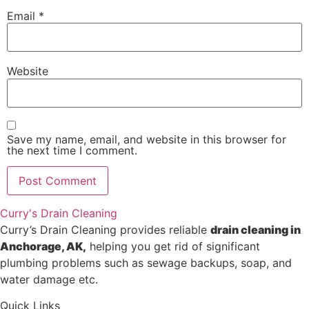
Email
*
Website
Save my name, email, and website in this browser for
the next time I comment.
Curry's Drain Cleaning
Curry’s Drain Cleaning provides reliable
drain cleaning in
Anchorage, AK,
helping you get rid of significant
plumbing problems such as sewage backups, soap, and
water damage etc.
Quick Links