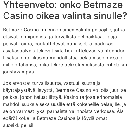
Yhteenveto: onko Betmaze
Casino oikea valinta sinulle?
Betmaze Casino on erinomainen valinta pelaajille, jotka
etsivät monipuolista ja turvallista pelipaikkaa. Laaja
pelivalikoima, houkuttelevat bonukset ja laadukas
asiakaspalvelu tekevät siitä houkuttelevan vaihtoehdon.
Lisäksi mobiilikasino mahdollistaa pelaamisen missä ja
milloin tahansa, mikä tekee pelikokemuksesta entistäkin
joustavampaa.
Jos arvostat turvallisuutta, vastuullisuutta ja
käyttäjäystävällisyyttä, Betmaze Casino voi olla juuri se
paikka, johon haluat liittyä. Kasino tarjoaa erinomaisia
mahdollisuuksia sekä uusille että kokeneille pelaajille, ja
se on varmasti yksi parhaista valinnoista verkossa. Älä
epäröi kokeilla Betmaze Casinoa ja löydä omat
suosikkipelisi!