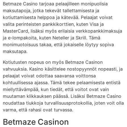
Betmaze Casino tarjoaa pelaajilleen monipuolisia
maksutapoja, jotka tekevät tallettamisesta ja
kotiuttamisesta helppoa ja kätevää. Pelaajat voivat
valita perinteisten pankkikorttien, kuten Visa ja
MasterCard, lisäksi myös erilaisia verkkopankkimaksuja
ja e-lompakoita, kuten Neteller ja Skrill. Tämä
monimuotoisuus takaa, että jokaiselle löytyy sopiva
maksutapa.
Kotiutusten nopeus on myös Betmaze Casinon
vahvuuksia. Kasino käsittelee nostopyynnöt nopeasti, ja
pelaajat voivat odottaa saavansa voittonsa
kohtuullisessa ajassa. Tämä tekee pelaamisesta entistä
miellyttävämpää, kun tiedät, että voitot ovat vain
muutaman klikkauksen päässä. Lisäksi Betmaze Casino
noudattaa tiukkoja turvallisuusprotokollia, joten voit olla
varma, että rahasi ovat turvassa.
Betmaze Casinon