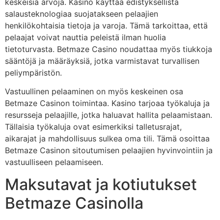
keskeisiä arvoja. Kasino käyttää edistyksellistä
salausteknologiaa suojatakseen pelaajien
henkilökohtaisia tietoja ja varoja. Tämä tarkoittaa, että
pelaajat voivat nauttia peleistä ilman huolia
tietoturvasta. Betmaze Casino noudattaa myös tiukkoja
sääntöjä ja määräyksiä, jotka varmistavat turvallisen
peliympäristön.
Vastuullinen pelaaminen on myös keskeinen osa
Betmaze Casinon toimintaa. Kasino tarjoaa työkaluja ja
resursseja pelaajille, jotka haluavat hallita pelaamistaan.
Tällaisia työkaluja ovat esimerkiksi talletusrajat,
aikarajat ja mahdollisuus sulkea oma tili. Tämä osoittaa
Betmaze Casinon sitoutumisen pelaajien hyvinvointiin ja
vastuulliseen pelaamiseen.
Maksutavat ja kotiutukset
Betmaze Casinolla