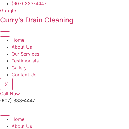
Skip
(907) 333-4447
to
Google
content
Curry's Drain Cleaning
Home
About Us
Our Services
Testimonials
Gallery
Contact Us
X
Call Now
(907) 333-4447
Home
About Us