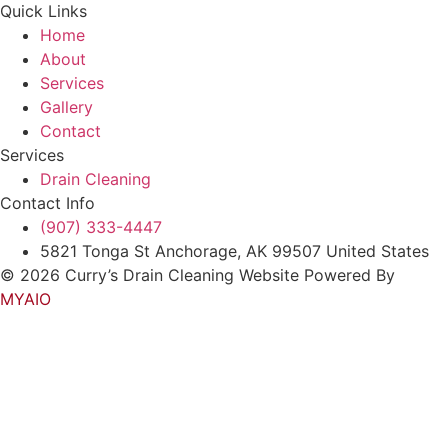
Quick Links
Home
About
Services
Gallery
Contact
Services
Drain Cleaning
Contact Info
(907) 333-4447
5821 Tonga St Anchorage, AK 99507 United States
© 2026 Curry’s Drain Cleaning Website Powered By
MYAIO