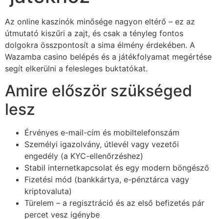
Az online kaszinók minősége nagyon eltérő – ez az
útmutató kiszűri a zajt, és csak a tényleg fontos
dolgokra összpontosít a sima élmény érdekében. A
Wazamba casino belépés és a játékfolyamat megértése
segít elkerülni a felesleges buktatókat.
Amire először szükséged
lesz
Érvényes e-mail-cím és mobiltelefonszám
Személyi igazolvány, útlevél vagy vezetői
engedély (a KYC-ellenőrzéshez)
Stabil internetkapcsolat és egy modern böngésző
Fizetési mód (bankkártya, e-pénztárca vagy
kriptovaluta)
Türelem – a regisztráció és az első befizetés pár
percet vesz igénybe