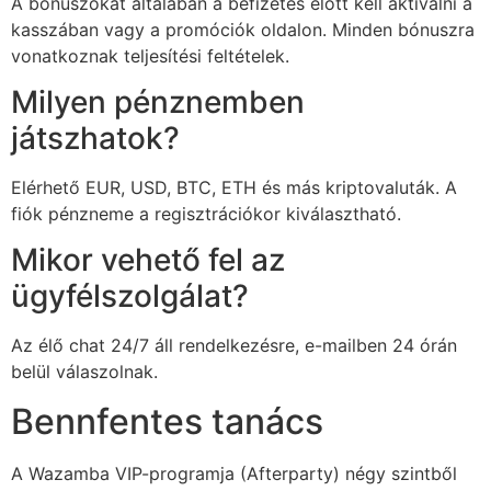
A bónuszokat általában a befizetés előtt kell aktiválni a
kasszában vagy a promóciók oldalon. Minden bónuszra
vonatkoznak teljesítési feltételek.
Milyen pénznemben
játszhatok?
Elérhető EUR, USD, BTC, ETH és más kriptovaluták. A
fiók pénzneme a regisztrációkor kiválasztható.
Mikor vehető fel az
ügyfélszolgálat?
Az élő chat 24/7 áll rendelkezésre, e-mailben 24 órán
belül válaszolnak.
Bennfentes tanács
A Wazamba VIP-programja (Afterparty) négy szintből