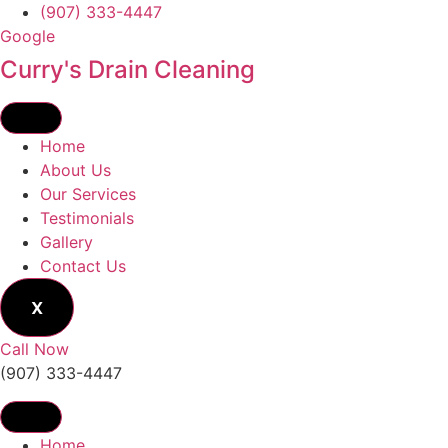
Skip
(907) 333-4447
to
Google
content
Curry's Drain Cleaning
Home
About Us
Our Services
Testimonials
Gallery
Contact Us
X
Call Now
(907) 333-4447
Home