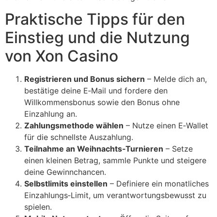
Praktische Tipps für den
Einstieg und die Nutzung
von Xon Casino
Registrieren und Bonus sichern
– Melde dich an,
bestätige deine E‑Mail und fordere den
Willkommensbonus sowie den Bonus ohne
Einzahlung an.
Zahlungsmethode wählen
– Nutze einen E‑Wallet
für die schnellste Auszahlung.
Teilnahme an Weihnachts‑Turnieren
– Setze
einen kleinen Betrag, sammle Punkte und steigere
deine Gewinnchancen.
Selbstlimits einstellen
– Definiere ein monatliches
Einzahlungs‑Limit, um verantwortungsbewusst zu
spielen.