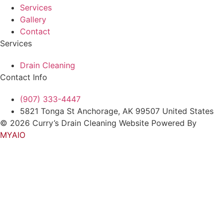
Services
Gallery
Contact
Services
Drain Cleaning
Contact Info
(907) 333-4447
5821 Tonga St Anchorage, AK 99507 United States
© 2026 Curry’s Drain Cleaning Website Powered By
MYAIO