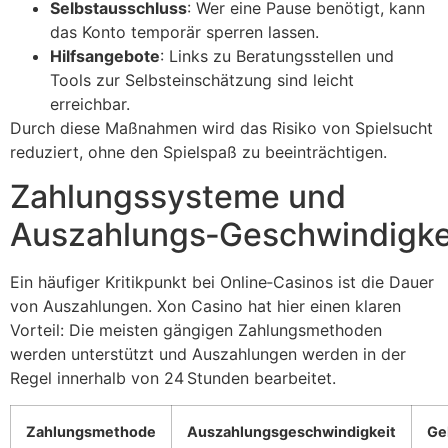
Selbstausschluss
: Wer eine Pause benötigt, kann
das Konto temporär sperren lassen.
Hilfsangebote
: Links zu Beratungsstellen und
Tools zur Selbsteinschätzung sind leicht
erreichbar.
Durch diese Maßnahmen wird das Risiko von Spielsucht
reduziert, ohne den Spielspaß zu beeinträchtigen.
Zahlungssysteme und
Auszahlungs‑Geschwindigke
Ein häufiger Kritikpunkt bei Online‑Casinos ist die Dauer
von Auszahlungen. Xon Casino hat hier einen klaren
Vorteil: Die meisten gängigen Zahlungsmethoden
werden unterstützt und Auszahlungen werden in der
Regel innerhalb von 24 Stunden bearbeitet.
Zahlungsmethode
Auszahlungsgeschwindigkeit
Ge