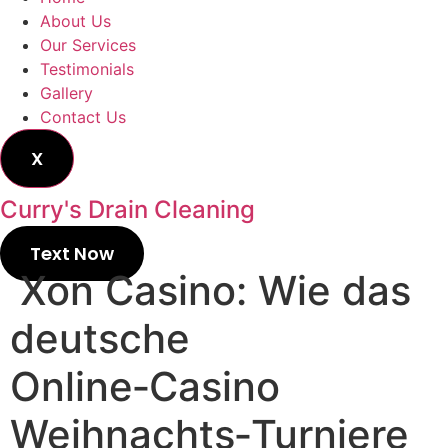
About Us
Our Services
Testimonials
Gallery
Contact Us
X
Curry's Drain Cleaning
Text Now
Xon Casino: Wie das
deutsche
Online‑Casino
Weihnachts‑Turniere