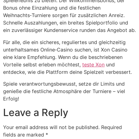
Spielerlebnis zu bieten. Der Willkommensbonus, der
Bonus ohne Einzahlung und die festlichen
Weihnachts‑Turniere sorgen für zusätzlichen Anreiz.
Schnelle Auszahlungen, ein breites Spielportfolio und
ein zuverlässiger Kundenservice runden das Angebot ab.
Für alle, die ein sicheres, reguliertes und gleichzeitig
unterhaltsames Online‑Casino suchen, ist Xon Casino
eine klare Empfehlung. Wenn du die beschriebenen
Vorteile selbst erleben möchtest,
teste Xon
und
entdecke, wie die Plattform deine Spielzeit verbessert.
Spiele verantwortungsbewusst, setze dir Limits und
genieße die festliche Atmosphäre der Turniere – viel
Erfolg!
Leave a Reply
Your email address will not be published.
Required
fields are marked
*