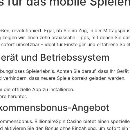
 für das mobile Spielen 
ßen, revolutioniert. Egal, ob Sie im Zug, in der Mittagspa
g zeigen wir Ihnen zehn praxisnahe Tipps, mit denen Sie da
 sofort umsetzbar – ideal für Einsteiger und erfahrene Spie
Gerät und Betriebssystem
eibungsloses Spielerlebnis. Achten Sie darauf, dass Ihr Gerä
 verhindern, dass neuere Spiele korrekt geladen werden.
ie offizielle App zu installieren.
re herunter.
illkommensbonus‑Angebot
kommensbonus. BillionaireSpin Casino bietet einen speziell
d aktivieren Sie den Bonus ohne Einzahlung, um sofort ein