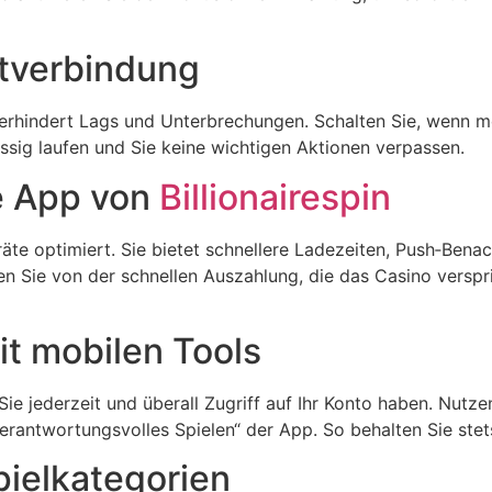
etverbindung
rhindert Lags und Unterbrechungen. Schalten Sie, wenn mö
üssig laufen und Sie keine wichtigen Aktionen verpassen.
le App von
Billionairespin
räte optimiert. Sie bietet schnellere Ladezeiten, Push‑Bena
en Sie von der schnellen Auszahlung, die das Casino verspr
it mobilen Tools
e jederzeit und überall Zugriff auf Ihr Konto haben. Nutzen 
erantwortungsvolles Spielen“ der App. So behalten Sie stets
pielkategorien