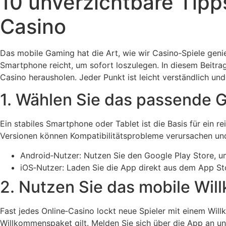
10 unverzichtbare Tipps
Casino
Das mobile Gaming hat die Art, wie wir Casino‑Spiele genie
Smartphone reicht, um sofort loszulegen. In diesem Beitra
Casino herausholen. Jeder Punkt ist leicht verständlich und
1. Wählen Sie das passende 
Ein stabiles Smartphone oder Tablet ist die Basis für ein r
Versionen können Kompatibilitätsprobleme verursachen und
Android‑Nutzer: Nutzen Sie den Google Play Store, um d
iOS‑Nutzer: Laden Sie die App direkt aus dem App Sto
2. Nutzen Sie das mobile W
Fast jedes Online‑Casino lockt neue Spieler mit einem Will
Willkommenspaket gilt. Melden Sie sich über die App an un