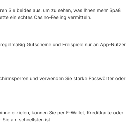
ieren Sie beides aus, um zu sehen, was Ihnen mehr Spaß
ette ein echtes Casino‑Feeling vermitteln.
et regelmäßig Gutscheine und Freispiele nur an App‑Nutzer.
ildschirmsperren und verwenden Sie starke Passwörter oder
inne erzielen, können Sie per E‑Wallet, Kreditkarte oder
Sie am schnellsten ist.