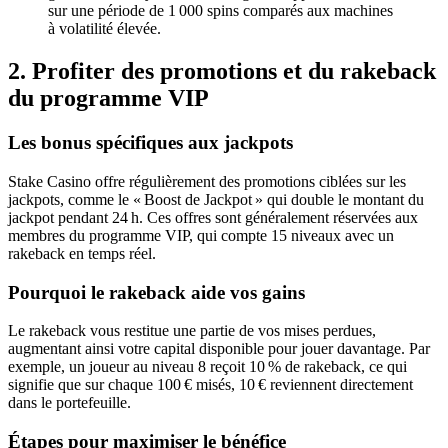
sur une période de 1 000 spins comparés aux machines
à volatilité élevée.
2. Profiter des promotions et du rakeback
du programme VIP
Les bonus spécifiques aux jackpots
Stake Casino offre régulièrement des promotions ciblées sur les
jackpots, comme le « Boost de Jackpot » qui double le montant du
jackpot pendant 24 h. Ces offres sont généralement réservées aux
membres du programme VIP, qui compte 15 niveaux avec un
rakeback en temps réel.
Pourquoi le rakeback aide vos gains
Le rakeback vous restitue une partie de vos mises perdues,
augmentant ainsi votre capital disponible pour jouer davantage. Par
exemple, un joueur au niveau 8 reçoit 10 % de rakeback, ce qui
signifie que sur chaque 100 € misés, 10 € reviennent directement
dans le portefeuille.
Étapes pour maximiser le bénéfice