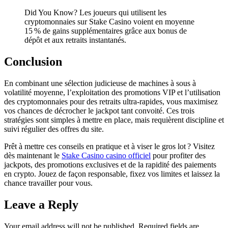
Did You Know? Les joueurs qui utilisent les
cryptomonnaies sur Stake Casino voient en moyenne
15 % de gains supplémentaires grâce aux bonus de
dépôt et aux retraits instantanés.
Conclusion
En combinant une sélection judicieuse de machines à sous à
volatilité moyenne, l’exploitation des promotions VIP et l’utilisation
des cryptomonnaies pour des retraits ultra‑rapides, vous maximisez
vos chances de décrocher le jackpot tant convoité. Ces trois
stratégies sont simples à mettre en place, mais requièrent discipline et
suivi régulier des offres du site.
Prêt à mettre ces conseils en pratique et à viser le gros lot ? Visitez
dès maintenant le
Stake Casino casino officiel
pour profiter des
jackpots, des promotions exclusives et de la rapidité des paiements
en crypto. Jouez de façon responsable, fixez vos limites et laissez la
chance travailler pour vous.
Leave a Reply
Your email address will not be published.
Required fields are